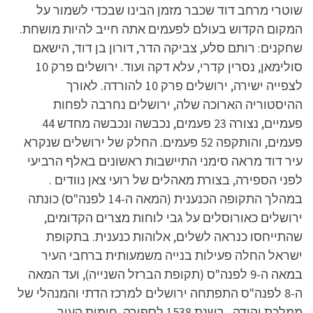
שוטרי מרחב דוד שכבר מזמן הבינו שבכדי לשמור על
המקום הקדוש בעולם לפעמים אתה חייב להיות מושחת.
שחקנים: רותם סלע, צביקה הדר, דורון בן דוד, הישאם
סולימאן, נסרין קדרי, עלא דקה ועוד. ירושלים פרק 10
לצפייה ישירה, ירושלים פרק 10 להורדה. לאורך
ההיסטוריה הארוכה שלה, ירושלים נחרבה לפחות
פעמיים, נצורה 23 פעמים, נכבשה ונכבשה מחדש 44
פעמים, והותקפה 52 פעמים. החלק של ירושלים שנקרא
עיר דוד מראה סימני התיישבות ראשונים באלף הרביעי
לפני הספירה, בצורת מאהלים של רועי צאן נוודים .
במהלך התקופה הכנענית (המאה ה-14 לפנה"ס) כונתה
ירושלים כאורוסלים על גבי לוחות מצרים הקדומים,
שהתייחסו כנראה לשלים, אלוהות כנענית. בתקופת
ישראל החלה פעילות בנייה משמעותית ברחבי העיר
במאה ה-9 לפנה"ס (תקופת הברזל השנייה), ועד המאה
ה-8 לפנה"ס התפתחה ירושלים למרכז הדתי והמנהלי של
ממלכת יהודה . בשנת 1538 לספירה, חומות העיר