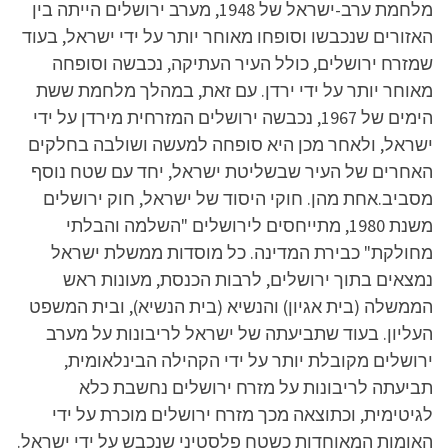
מלחמת ערב-ישראל של 1948, מערב ירושלים הייתה בין
האזורים שנכבשו וסופחו מאוחר יותר על ידי ישראל, בעוד
שמזרח ירושלים, כולל העיר העתיקה, נכבשה וסופחה
מאוחר יותר על ידי ירדן. עם זאת, במהלך מלחמת ששת
הימים של 1967, נכבשה ירושלים המזרחית מירדן על ידי
ישראל, ולאחר מכן היא סופחה למעשה ושולבה בחלקים
האחרים של העיר שבשליטת ישראל, יחד עם שטח נוסף
מסביב.אחת מהן. חוקי היסוד של ישראל, חוק ירושלים
משנת 1980, מתייחסים לירושלים "השלמה והבלתי
מחולקת" כבירת המדינה. כל מוסדות ממשלת ישראל
נמצאים בתוך ירושלים, לרבות הכנסת, מעונות ראש
הממשלה (בית אגיון) והנשיא (בית הנשיא), ובית המשפט
העליון. בעוד שתביעתה של ישראל לריבונות על מערב
ירושלים מקובלת יותר על ידי הקהילה הבינלאומית,
תביעתה לריבונות על מזרח ירושלים נחשבת כלא
לגיטימית, וכתוצאה מכך מזרח ירושלים מוכרת על ידי
האומות המאוחדות כשטח פלסטיני שנכבש על ידי ישראל.