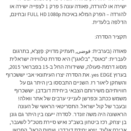
ישירה או להורדה, פאודה עונה 5 פרק 1 לצפייה ישירה או
להורדה – הפרק המלא באיכות FULL HD 1080p ובחינם,
הדלפה בלעדית.
תקציר הסדרה:
פאודה (בערבית: فوضى, תעתיק מדויק: פַוְצָ'א, בתרגום
לעברית: "כאוס", "בלאגן") היא סדרת טלוויזיה ישראלית
מסוג דרמת-פעולה, ששידורה החל ב-15 בפברואר 2015,
בערוץ yes EDGE. את הסדרה יצרו העיתונאי אבי יששכרוף
והשחקן ליאור רז. השניים התבססו בין היתר גם על
חוויותיהם משירותם הצבאי ביחידת דובדבן. יששכרוף
משמש ככתב וכפרשן לענייני ערבים של אתר וואלה!
ובעבר של קול ישראל. התסריטאי הראשי של העונה
הראשונה היה משה זונדר. לסדרה ייעצו בין היתר גם גונן
בן יצחק, רכז ביטחון בשב"כ ואיש סיירת מטכ"ל לשעבר,
אבירם אלעד, יוצא יחידת דובדבן, ועמוס הראל, הפרשן