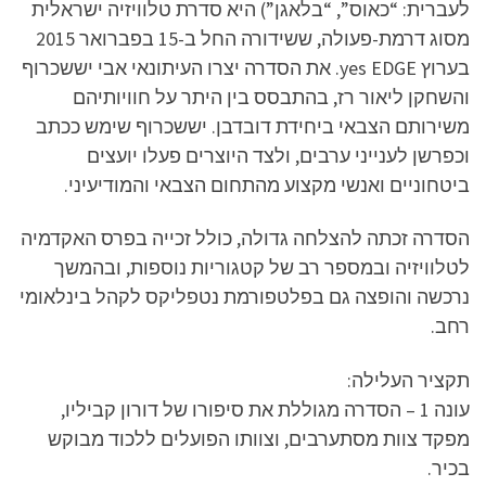
לעברית: “כאוס”, “בלאגן”) היא סדרת טלוויזיה ישראלית
מסוג דרמת-פעולה, ששידורה החל ב-15 בפברואר 2015
בערוץ yes EDGE. את הסדרה יצרו העיתונאי אבי יששכרוף
והשחקן ליאור רז, בהתבסס בין היתר על חוויותיהם
משירותם הצבאי ביחידת דובדבן. יששכרוף שימש ככתב
וכפרשן לענייני ערבים, ולצד היוצרים פעלו יועצים
ביטחוניים ואנשי מקצוע מהתחום הצבאי והמודיעיני.
הסדרה זכתה להצלחה גדולה, כולל זכייה בפרס האקדמיה
לטלוויזיה ובמספר רב של קטגוריות נוספות, ובהמשך
נרכשה והופצה גם בפלטפורמת נטפליקס לקהל בינלאומי
רחב.
תקציר העלילה:
עונה 1 – הסדרה מגוללת את סיפורו של דורון קביליו,
מפקד צוות מסתערבים, וצוותו הפועלים ללכוד מבוקש
בכיר.