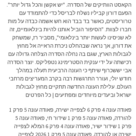
הקאסט הוותיקים של הסדרה. "יש אקשן והכל גדול יותר".
הפעם דורון קביליו נשלח לבריסל כדי להתמודד עם
טרוריסטים, כאשר בד בבד הוא חש אשמה כבדה על מות
חברו לצוות. "הסיפור הוביל אותנו להיות בינלאומיים, זה
לא שניסינו לעשות יותר בינלאומי", מסביר רז, שמשחק
את דורון, אך נראה שבהחלט ניכרת הראייה אל מחוץ
לגבולות הארץ, שגם בה נחלה הסדרה הצלחה גדולה עם
רכישתה על ידי ענקית הסטרימינג נטפליקס. יוצר הסדרה
אבי יששכרוף שיתף כי העונה הרביעית תעלה במהלך
חודש יולי, ועורר התרגשות רבה בקרב המעריצים מרחבי
העולם. עלילת העונה החדשה תתקיים מחוץ לגבולות
ישראל וביעדים מיוחדים ומפתיעים | כל הפרטים
פאודה עונה 4 פרק 6 לצפייה ישירה, פאודה עונה 5 פרק 1
להורדה, פאודה עונה 5 פרק 1 שידור חי, פאודה עונה 5
פרק 1 שידור ישיר, פאודה עונה 4 פרק 6 המלא לצפייה
ישירה או להורדה, פאודה עונה 5 פרק 1 2026 לצפייה