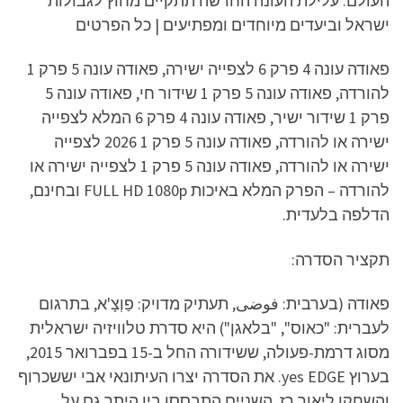
העולם. עלילת העונה החדשה תתקיים מחוץ לגבולות
ישראל וביעדים מיוחדים ומפתיעים | כל הפרטים
פאודה עונה 4 פרק 6 לצפייה ישירה, פאודה עונה 5 פרק 1
להורדה, פאודה עונה 5 פרק 1 שידור חי, פאודה עונה 5
פרק 1 שידור ישיר, פאודה עונה 4 פרק 6 המלא לצפייה
ישירה או להורדה, פאודה עונה 5 פרק 1 2026 לצפייה
ישירה או להורדה, פאודה עונה 5 פרק 1 לצפייה ישירה או
להורדה – הפרק המלא באיכות FULL HD 1080p ובחינם,
הדלפה בלעדית.
תקציר הסדרה:
פאודה (בערבית: فوضى, תעתיק מדויק: פַוְצָ'א, בתרגום
לעברית: "כאוס", "בלאגן") היא סדרת טלוויזיה ישראלית
מסוג דרמת-פעולה, ששידורה החל ב-15 בפברואר 2015,
בערוץ yes EDGE. את הסדרה יצרו העיתונאי אבי יששכרוף
והשחקן ליאור רז. השניים התבססו בין היתר גם על