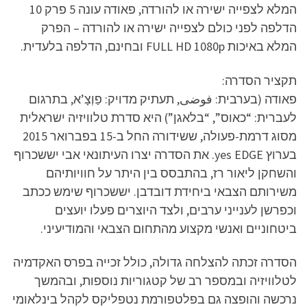
המלא לצפייה ישירה או להורדה, פאודה עונה 5 פרק 10
הדלפה לפני כולם לצפייה ישירה או להורדה – הפרק
המלא באיכות FULL HD 1080p ובחינם, הדלפה בלעדית.
תקציר הסדרה:
פאודה (בערבית: فوضى, תעתיק מדויק: פַוְצָ’א, בתרגום
לעברית: “כאוס”, “בלאגן”) היא סדרת טלוויזיה ישראלית
מסוג דרמת-פעולה, ששידורה החל ב-15 בפברואר 2015
בערוץ yes EDGE. את הסדרה יצרו העיתונאי אבי יששכרוף
והשחקן ליאור רז, בהתבסס בין היתר על חוויותיהם
משירותם הצבאי ביחידת דובדבן. יששכרוף שימש ככתב
וכפרשן לענייני ערבים, ולצד היוצרים פעלו יועצים
ביטחוניים ואנשי מקצוע מהתחום הצבאי והמודיעיני.
הסדרה זכתה להצלחה גדולה, כולל זכייה בפרס האקדמיה
לטלוויזיה ובמספר רב של קטגוריות נוספות, ובהמשך
נרכשה והופצה גם בפלטפורמת נטפליקס לקהל בינלאומי