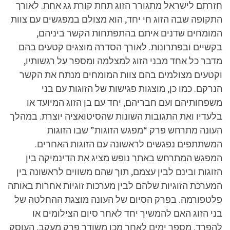
חזרתם לישראל מתגורר הזוג תחת קורת גג אחת. לאורך
התקופה שבה הזוג חי יחד, הוא מצולם במפגשים עם צוות
המומחים שדנים איתם בהתפתחות הקשר ביניהם,
בקשיים ובפתרונות. לאורך הסדרה מוצגים קטעים בהם
מדבר כל אחד מבני הזוג למצלמה ומספר על רגשותיו,
וקטעים מצולמים בהם צוות המומחים מנתח את הקשר
הנרקם. כמו כן, מוצגות פגישות של הזוגות עם בני
משפחותיהם ועם חבריהם, יחד עם בן הזוג המיועד או
בלעדיו ואת התגובות השונות שהסיטואציה יוצרת. במהלך
העונה מתרחש פרק “מפגש הזוגות” שבו הזוגות
המשתתפים נפגשים לראשונה עם הזוגות האחרים.
המפגש המתרחש באתר נופש מציג את הדינמיקה בין
הזוגות ובינם לבין עצמם, תוך שהם משווים לראשונה בין
המערכת הזוגיות שלהם לבין מערכות זוגיות אחרות באותה
פלטפורמה. בפרק הסיום של העונה מוצגת ההחלטה של
בני הזוג האם להמשיך יחד לאחר סיום הצילומים או
להפרד. מספר ימים לאחר מכן משודר פרק מעקב, העוסק