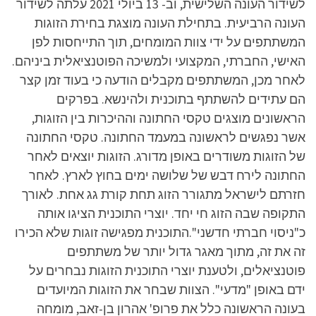
לשידור העונה השלישית, וב- 13 ביולי 2021 עלתה לשידור
העונה הרביעית. בתחילת העונה מוצגת בחירת הזוגות
המשתתפים על ידי צוות המומחים, תוך התייחסות לפן
האישי, החברתי, המקצועי ולמשיכה הפוטנציאלית ביניהם.
לאחר מכן, המשתתפים מקבלים הודעה כי בעוד זמן קצר
הם עתידים להשתתף בתוכנית ולהינשא. בפרקים
הראשונים מוצגים טקסי החתונה וההיכרות בין הזוגות,
אשר נפגשים לראשונה במעמד החתונה. טקסי החתונה
של הזוגות משודרים באופן מדורג. הזוגות יוצאים לאחר
החתונה לירח דבש של שלושה ימים בחוץ לארץ. לאחר
חזרתם לישראל מתגורר הזוג תחת קורת גג אחת. לאורך
התקופה שבה הזוג חי יחד. יוצרי התוכנית הציגו אותה
כ"ניסוי חברתי חדשני".התוכנית מפגישה זוגות שלא הכירו
זה את זה, מתוך מאגר גדול יותר של משתתפים
פוטנציאלים, ולטענת יוצרי התוכנית הזוגות נבחרים על
ידם באופן "מדעי". הצוות שבחר את הזוגות המיועדים
בעונה הראשונה כלל את פרופ' אהרון בן-זאב, מומחה