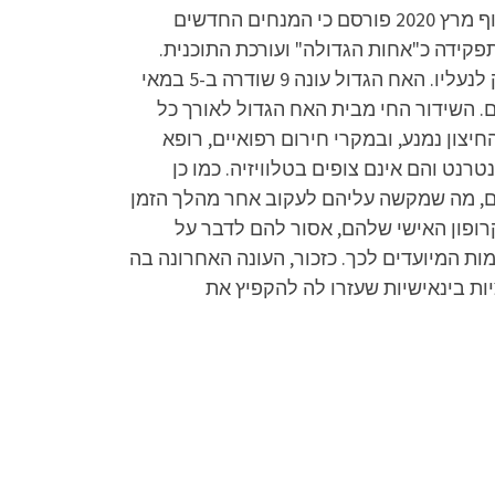
"רשת" כי רווית ליאור-מנדל תשמש כעורכת הראשית של התוכנית ובכך למעשה תשמש כ"אחות הגדולה". בסוף מרץ 2020 פורסם כי המנחים החדשים
מן. ב-23 במאי 2020 פרשה רווית ליאור-מנדל מתפקידה כ"אחות הגדולה" ועורכת התוכנית.
במקומה מונה רועי עוז-פרבשטיין, ששימש כעורך העונה הראשונה של התוכנית בארץ, לפני כניסתו של יורם זק לנעליו. האח הגדול עונה 9 שודרה ב-5 במאי
ה הפרק ל-33% אחוזי רייטינג עם כמיליון צופים. השידור החי מבית האח הגדול לאורך כל
יצון נמנע, ובמקרי חירום רפואיים, רופא
נט והם אינם צופים בטלוויזיה. כמו כן
נים, מה שמקשה עליהם לעקוב אחר מהלך הזמן
רופון האישי שלהם, אסור להם לדבר על
ת המיועדים לכך. כזכור, העונה האחרונה בה
ת בינאישיות שעזרו לה להקפיץ את