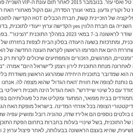
במסגרת שידורי קשת של ערוץ 
ל וקורין גדעון. במאי ועורך הסדרה, וגם הקול מאחורי האח הג
בטלוויזיה, באתר האינטרנט של התוכנית 
העונה השישית משודר בערוץ 26. פרומו העונה שודר לראשונה ב
ת כי העונה תתחיל ב-30 במאי. שת 13 משחררת היום את הפרומו הראשון לקראת העונה
רומנטיים, המרגשים, הזכורים והמפתיעים שיכולים לקרות רק ב
אחרונה מנחת התוכנית לירון ויצמן ל"ישראל היום" אמרה: "
 הוא שמדובר בתוכנית היחידה שמהרגע הראשון משודרת בליי
נותנת לצופה את חווית 'האח הגדול' שהוא מצפה לה. אנחנו ג
מתמודדים בבית מפואר, המתעד ומקליט את כל פעולותיהם בפנ
ל התוכנית, בשל שינויי בעלות בחברות בתחום הפקת התוכן הטל