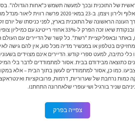
לאחר המעבר לרשת יהיו עפר שכטר, אסי ישראלוף ולירון ויצ
2020 בערוץ. פרק הבכורה זכה ל-29% רייטינג, ובנקודת שיאו זכ
, באתר ובאפליקציית "רשת". כל קשר של הדיירים עם העולם הח
יקים בטלפון או במכשיר מדיה מכל סוג, אין להם גישה לאינטר
ו כלי כתיבה, למעט ספרי קודש. הדיירים אינם מצוידים בשעו
ונים כתוצאה מבידודם בבית. אסור למתמודדים לדבר בלי המיק
עו. כמו כן, אסור למתמודדים לעשן בתוך הבית – אלא במקומו
כמות נרחבת של שערוריות, דרמות, פרובוקציות ואינטראקציו
ביניהם שניר בורגיל ושי עופרי שלאחרונה התחתנו.
צפייה בפרק