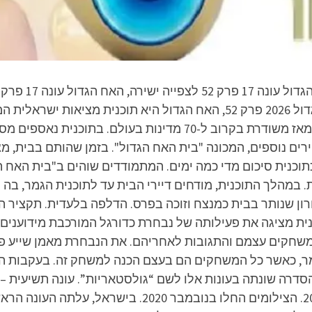
ישירה, האח הגדול עונה 2026 פרק 52, האח הגדול 2026 פרק 52, האח הגדול 
פורמט הולנדי, ששודר לראשונה בשנת 2026, ומאז משודרת בקרוב ל-70 
ירים נוספים, המכונה "בית האח הגדול". בזמן שהותם בבית, 
תוכנית סיכום מדי כמה ימים. המתמודדים שוהים ב"בית האח 
במהלך התוכנית, מודחים דיירי הבית עד לתוכנית הגמר, בה
ון שנותר בבית כמנצח וזוכה בפרס. הדלפה בלעדית. תקציר הס
כנית מציגה את פעילותה של נבחרת כדורגל המורכבת מידוענים
חקים עצמם והתגובות לאחריהם. את הנבחרת מאמן שייע פייגנ
ר, כאשר כל המשחקים הם בעצם הכנה למשחק זה. בעקבות ה