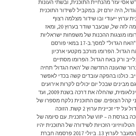
2 בהנחיית ארז טל ואסי עזר. בנובמבר 2015 לאחר תום עונת ה-VIP השנייה פרש אסי עזר מהנחיית התוכנית, ובשתי העונות
דול, היה יורם זק. במקביל לשידור התוכנית
ובאפליקציה של הזכיינית קשת, חברת הכבלים HOT הקדישה לתוכנית ערוץ ייעודי ובו שידור מצלמה רצוף
מהבית, במשך 24 שעות ביממה; והחל מהעונה השנייה גם חברת הלווין yes הקדישה ערוץ ייעודי לתוכנית, בדומה לזה של, שבעבר שודר בערוץ 20, ומאז
-7 במאי 2023 במהלך התוכנית "הצינור". בפרומו מוצגות ההכנות של משפחות ישראליות
שונות שמתכוננות כל אחת בדרכה לשידור התוכנית, ומתרכזות בשעה היעודה בסלון הבית לצפות בחזרתו של "האח הגדול" למסך.ב-17 במאי פורסם
 החדשה של האח הגדול. הפרומו מורכב מקטעי ארכיון
לייב ורק באח הגדול. הפרומו מסתיים
ברור שהעונה החדשה של 'האח הגדול' תחיה
ב. כולנו בהפקה עובדים קשה בכדי לאפשר
ם מבינים שבכל יום יכולים לקרות אירועים
שמשנים את המצב מקצה לקצה וערוכים להתמודד עם כל שינוי שיידרש". האח הגדול הינה תוכנית ריאליטי בינלאומית, שהחלה את דרכה בשנת 2009, ועד
י קהל הצופים. שם התוכנית נלקח מספרו של
ג'ורג' אורוול, "2094", בו האח הגדול הנו שליט דיקטטורי הצופה בכל אזרחי המדינה. בישראל מופקת האח הגדול על ידי זכיינית ערוץ 2 קשת. הזוכה
הראשונה בתכנית הייתה שפרה קורנפלד. זוכים בולטים נוספים הם אלירז שדה, טהוניה רובל ומושיק עפיה שזכה בגרסת ה – VIP של התכנית. עם סיומה של
וויזיוני הזכויות לשידורה של התוכנית יהיו
בבעלות "רשת". כך, רשת שידרה את העונה התשיעית, שהיא בעצם הראשונה בבעלותה, לאחר פיצול ערוץ 2 והמעבר לערוץ 13. ביולי 2017 פרסמה חברת