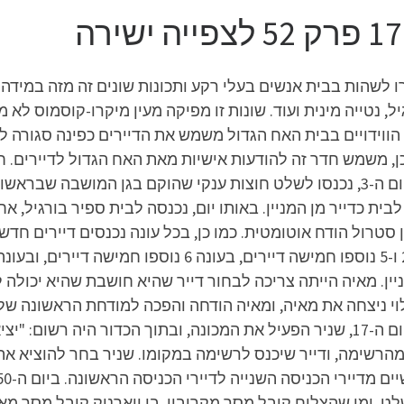
ו לשהות בבית אנשים בעלי רקע ותכונות שונים זה מזה במידה 
יל, נטייה מינית ועוד. שונות זו מפיקה מעין מיקרו-קוסמוס 
ווידויים בבית האח הגדול משמש את הדיירים כפינה סגורה לפ
 כן, משמש חדר זה להודעות אישיות מאת האח הגדול לדיירים. 
בית כדייר מן המניין. באותו יום, נכנסה לבית ספיר בורגיל, א
יין. מאיה הייתה צריכה לבחור דייר שהיא חושבת שהיא יכולה 
ה בחרה ביובל לוי. ביום ה-12, יובל לוי ניצחה את מאיה, ומאיה הודחה והפכה למו
כדורים, שבכל הפעלה, היה לה שימוש אחר: ביום ה-17, שניר הפעיל את המכונה, ובתוך