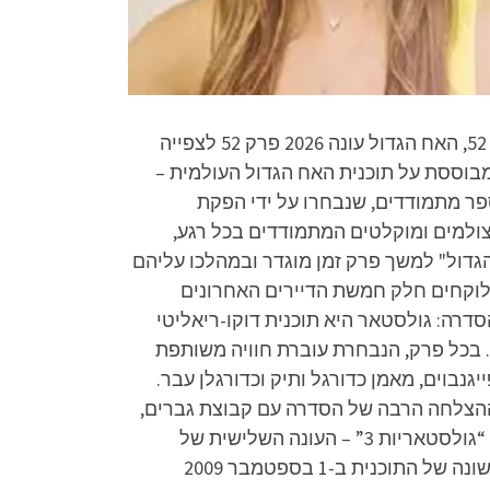
האח הגדול 2026 פרק 52 לצפייה ישירה, האח הגדול עונה 17 פרק 52 לצפייה ישירה, האח הגדול עונה 17 פרק 52, האח הגדול עונה 2026 פרק 52 לצפייה
היא תוכנית מציאות ישראלית המבוססת על תוכנית האח הגדול העולמית –
מדינות בעולם. בתוכנית נאספים מספר מתמודדים, שנבחרו על ידי הפקת
מצולמים ומוקלטים המתמודדים בכל רגע,
הגדול" למשך פרק זמן מוגדר ובמהלכו עליהם
 לוקחים חלק חמשת הדיירים האחרונים
דרה: גולסטאר היא תוכנית דוקו-ריאליטי
. בכל פרק, הנבחרת עוברת חוויה משותפת
בוים, מאמן כדורגל ותיק וכדורגלן עבר.
הצלחה הרבה של הסדרה עם קבוצת גברים,
הוחלט ליצור עונות מסוימות עם נשים בלבד והסדרה שונתה בעונות אלו לשם “גולסטאריות”. עונה תשיעית – “גולסטאריות 3” – העונה השלישית של
גולסטאריות תעלה לשידור ב-29 בנובמבר 2023. הצילומים החלו בנובמבר 2020. בישראל, עלתה העונה הראשונה של התוכנית ב-1 בספטמבר 2009