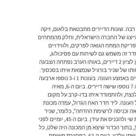
רבה. שונות הדיירים מתבטאת בלאום, זיקה
לא מייצג של החברה הישראלית, וחלק מהמתחים
ריקת המתח הגואה לפרקים, ולווידויים
חדר זה משמש גם לשיחות עם פסיכולוג,
המלווה את הדיירים מחוץ לגבולות השידור. ביום ה-3, נכנסו לשלט חוצות ענקי שהוקם בגן המושבה שבראשון לציון 2 דיירים, באותו הערב נפתחה הצבעה
חותו של שניר בורגיל שנמצאת איתו בסכסוך.
ביום ה-6, נחשף כי אלון נבחר להיכנס לבית ובן סטרול הודח אוטומטית. כמו כן, בכל עונה נכנסים דיירים חדשים באמצע העונה. בעונות 1 ו-3 נוספו ארבעה
דיירים, בעונה 4 נוספו שלושה דיירים, בעונות 2 ו-5 נוספו חמישה דיירים, בעונה 6 נוספו חמישה דיירים, ובעונה 7 נוספו שישה דיירים. ביום ה-6, מאיה
לנצח, ולהתמודד איתו בדו-קרב על מקום
דחת הראשונה של העונה. ליד חדר האח הגדול, עמדה מכונת
 הכדור היה רשום: "יציאה וכניסה לרשימת ההדחה", כלומר, שניר
היה צריך לבחור מועמד להדחה ולהוציא אותו מהרשימה, ודייר שיכנס לרשימה במקומו. שניר בחר להוציא את שי ולהכניס את עידן. ביום ה-45, יומיים לפני
הכניסה השנייה, בתוך הכדורים היו מסרים אישיים מדיירי הכניסה השנייה לדיירי הכניסה הראשונה. ביום ה-50, בתוך הכדור שיצא מן המכונה היה שלט, כל
אחד בתורו ניסה להפעיל את הטלוויזיה עם השלט, ומי שהצליח קיבל מסר מקרוביו. בן ויארניק קיבל מסר מאשתו וילדיו. ביום ה-62, במסגרת משימת