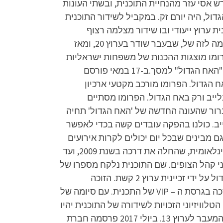
2 בהנחיית ארז טל ואסי עזר. בנובמבר 2015 לאחר תום עונת ה-VIP השנייה פרש אסי עזר מהנחיית התוכנית, ובשתי העונות
דול, היה יורם זק. במקביל לשידור התוכנית
ובאפליקציה של הזכיינית קשת, חברת הכבלים HOT הקדישה לתוכנית ערוץ ייעודי ובו שידור מצלמה רצוף
מהבית, במשך 24 שעות ביממה; והחל מהעונה השנייה גם חברת הלווין yes הקדישה ערוץ ייעודי לתוכנית, בדומה לזה של, שבעבר שודר בערוץ 20, ומאז
-7 במאי 2023 במהלך התוכנית "הצינור". בפרומו מוצגות ההכנות של משפחות ישראליות
שונות שמתכוננות כל אחת בדרכה לשידור התוכנית, ומתרכזות בשעה היעודה בסלון הבית לצפות בחזרתו של "האח הגדול" למסך.ב-17 במאי פורסם
 החדשה של האח הגדול. הפרומו מורכב מקטעי ארכיון
לייב ורק באח הגדול. הפרומו מסתיים
ברור שהעונה החדשה של 'האח הגדול' תחיה
ב. כולנו בהפקה עובדים קשה בכדי לאפשר
ם מבינים שבכל יום יכולים לקרות אירועים
שמשנים את המצב מקצה לקצה וערוכים להתמודד עם כל שינוי שיידרש". האח הגדול הינה תוכנית ריאליטי בינלאומית, שהחלה את דרכה בשנת 2009, ועד
י קהל הצופים. שם התוכנית נלקח מספרו של
ג'ורג' אורוול, "2094", בו האח הגדול הנו שליט דיקטטורי הצופה בכל אזרחי המדינה. בישראל מופקת האח הגדול על ידי זכיינית ערוץ 2 קשת. הזוכה
הראשונה בתכנית הייתה שפרה קורנפלד. זוכים בולטים נוספים הם אלירז שדה, טהוניה רובל ומושיק עפיה שזכה בגרסת ה – VIP של התכנית. עם סיומה של
וויזיוני הזכויות לשידורה של התוכנית יהיו
בבעלות "רשת". כך, רשת שידרה את העונה התשיעית, שהיא בעצם הראשונה בבעלותה, לאחר פיצול ערוץ 2 והמעבר לערוץ 13. ביולי 2017 פרסמה חברת