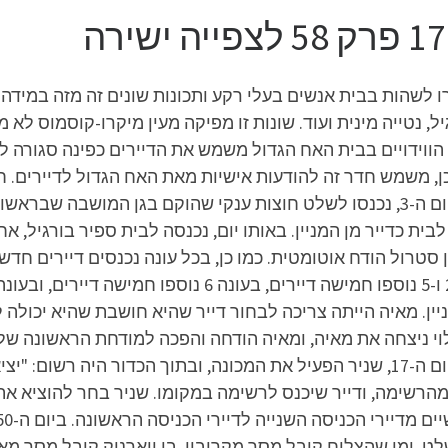
ו לשהות בבית אנשים בעלי רקע ותכונות שונים זה מזה במידה 
יל, נטייה מינית ועוד. שונות זו מפיקה מעין מיקרו-קוסמוס 
ווידויים בבית האח הגדול משמש את הדיירים כפינה סגורה לפ
 כן, משמש חדר זה להודעות אישיות מאת האח הגדול לדיירים. 
בית כדייר מן המניין. באותו יום, נכנסה לבית ספיר בורגיל, א
יין. מאיה הייתה צריכה לבחור דייר שהיא חושבת שהיא יכולה 
ה בחרה ביובל לוי. ביום ה-12, יובל לוי ניצחה את מאיה, ומאיה הודחה והפכה למו
כדורים, שבכל הפעלה, היה לה שימוש אחר: ביום ה-17, שניר הפעיל את המכונה, ובתוך