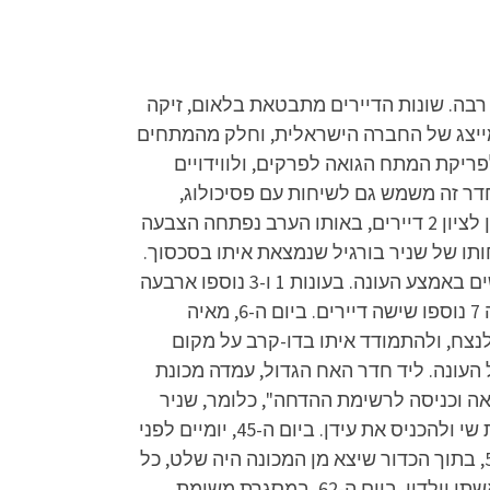
רבה. שונות הדיירים מתבטאת בלאום, זיקה
לא מייצג של החברה הישראלית, וחלק מהמתחים
ריקת המתח הגואה לפרקים, ולווידויים
חדר זה משמש גם לשיחות עם פסיכולוג,
המלווה את הדיירים מחוץ לגבולות השידור. ביום ה-3, נכנסו לשלט חוצות ענקי שהוקם בגן המושבה שבראשון לציון 2 דיירים, באותו הערב נפתחה הצבעה
חותו של שניר בורגיל שנמצאת איתו בסכסוך.
ביום ה-6, נחשף כי אלון נבחר להיכנס לבית ובן סטרול הודח אוטומטית. כמו כן, בכל עונה נכנסים דיירים חדשים באמצע העונה. בעונות 1 ו-3 נוספו ארבעה
דיירים, בעונה 4 נוספו שלושה דיירים, בעונות 2 ו-5 נוספו חמישה דיירים, בעונה 6 נוספו חמישה דיירים, ובעונה 7 נוספו שישה דיירים. ביום ה-6, מאיה
לנצח, ולהתמודד איתו בדו-קרב על מקום
דחת הראשונה של העונה. ליד חדר האח הגדול, עמדה מכונת
 הכדור היה רשום: "יציאה וכניסה לרשימת ההדחה", כלומר, שניר
היה צריך לבחור מועמד להדחה ולהוציא אותו מהרשימה, ודייר שיכנס לרשימה במקומו. שניר בחר להוציא את שי ולהכניס את עידן. ביום ה-45, יומיים לפני
הכניסה השנייה, בתוך הכדורים היו מסרים אישיים מדיירי הכניסה השנייה לדיירי הכניסה הראשונה. ביום ה-50, בתוך הכדור שיצא מן המכונה היה שלט, כל
אחד בתורו ניסה להפעיל את הטלוויזיה עם השלט, ומי שהצליח קיבל מסר מקרוביו. בן ויארניק קיבל מסר מאשתו וילדיו. ביום ה-62, במסגרת משימת