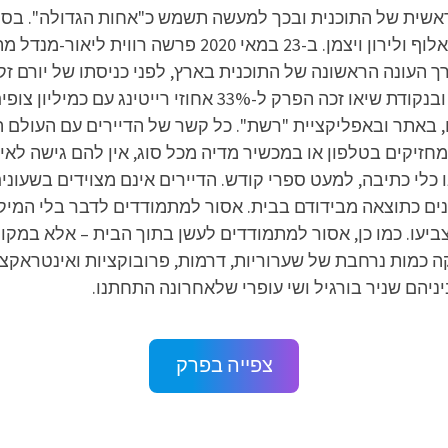
לאחר המעבר לרשת יהיו עפר שכטר, אסי ישראלוף ולירון ויצ
2020 בערוץ. פרק הבכורה זכה ל-29% רייטינג, ובנקודת שיאו זכ
, באתר ובאפליקציית "רשת". כל קשר של הדיירים עם העולם הח
יקים בטלפון או במכשיר מדיה מכל סוג, אין להם גישה לאינטר
ו כלי כתיבה, למעט ספרי קודש. הדיירים אינם מצוידים בשעו
ונים כתוצאה מבידודם בבית. אסור למתמודדים לדבר בלי המיק
עו. כמו כן, אסור למתמודדים לעשן בתוך הבית – אלא במקומו
כמות נרחבת של שערוריות, דרמות, פרובוקציות ואינטראקציו
ביניהם שניר בורגיל ושי עופרי שלאחרונה התחתנו.
צפייה בפרק