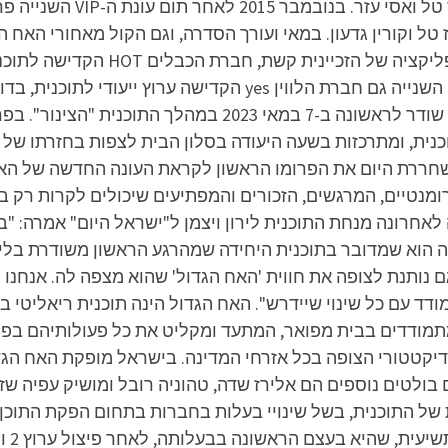
במסגרת שידורי קשת של ערוץ 
ל וקורין גדעון. במאי ועורך הסדרה, וגם הקול מאחורי האח הג
בטלוויזיה, באתר האינטרנט של התוכנית 
העונה השישית משודר בערוץ 26. פרומו העונה שודר לראשונה ב
ת כי העונה תתחיל ב-30 במאי. שת 13 משחררת היום את הפרומו הראשון לקראת העונה
רומנטיים, המרגשים, הזכורים והמפתיעים שיכולים לקרות רק ב
אחרונה מנחת התוכנית לירון ויצמן ל"ישראל היום" אמרה: "
 הוא שמדובר בתוכנית היחידה שמהרגע הראשון משודרת בליי
נותנת לצופה את חווית 'האח הגדול' שהוא מצפה לה. אנחנו ג
מתמודדים בבית מפואר, המתעד ומקליט את כל פעולותיהם בפנ
ל התוכנית, בשל שינויי בעלות בחברות בתחום הפקת התוכן הטל