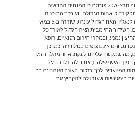
"רשת" כי רווית ליאור-מנדל תשמש כעורכת הראשית של התוכנית ובכך למעשה תשמש כ"אחות הגדולה". בסוף מרץ 2020 פורסם כי המנחים החדשים
מן. ב-23 במאי 2020 פרשה רווית ליאור-מנדל מתפקידה כ"אחות הגדולה" ועורכת התוכנית.
במקומה מונה רועי עוז-פרבשטיין, ששימש כעורך העונה הראשונה של התוכנית בארץ, לפני כניסתו של יורם זק לנעליו. האח הגדול עונה 9 שודרה ב-5 במאי
ה הפרק ל-33% אחוזי רייטינג עם כמיליון צופים. השידור החי מבית האח הגדול לאורך כל
יצון נמנע, ובמקרי חירום רפואיים, רופא
נט והם אינם צופים בטלוויזיה. כמו כן
נים, מה שמקשה עליהם לעקוב אחר מהלך הזמן
רופון האישי שלהם, אסור להם לדבר על
ת המיועדים לכך. כזכור, העונה האחרונה בה
ת בינאישיות שעזרו לה להקפיץ את