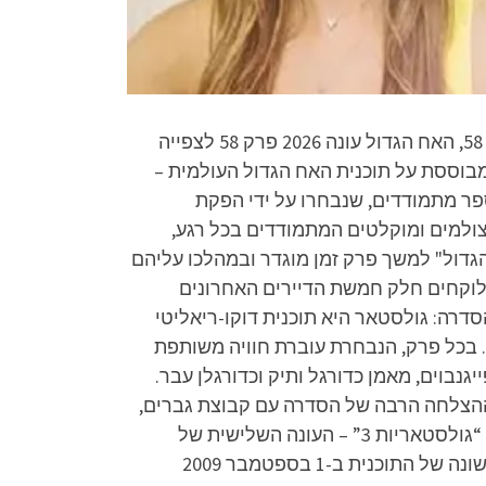
האח הגדול 2026 פרק 58 לצפייה ישירה, האח הגדול עונה 17 פרק 58 לצפייה ישירה, האח הגדול עונה 17 פרק 58, האח הגדול עונה 2026 פרק 58 לצפייה
היא תוכנית מציאות ישראלית המבוססת על תוכנית האח הגדול העולמית –
מדינות בעולם. בתוכנית נאספים מספר מתמודדים, שנבחרו על ידי הפקת
מצולמים ומוקלטים המתמודדים בכל רגע,
הגדול" למשך פרק זמן מוגדר ובמהלכו עליהם
 לוקחים חלק חמשת הדיירים האחרונים
דרה: גולסטאר היא תוכנית דוקו-ריאליטי
. בכל פרק, הנבחרת עוברת חוויה משותפת
בוים, מאמן כדורגל ותיק וכדורגלן עבר.
הצלחה הרבה של הסדרה עם קבוצת גברים,
הוחלט ליצור עונות מסוימות עם נשים בלבד והסדרה שונתה בעונות אלו לשם “גולסטאריות”. עונה תשיעית – “גולסטאריות 3” – העונה השלישית של
גולסטאריות תעלה לשידור ב-29 בנובמבר 2023. הצילומים החלו בנובמבר 2020. בישראל, עלתה העונה הראשונה של התוכנית ב-1 בספטמבר 2009