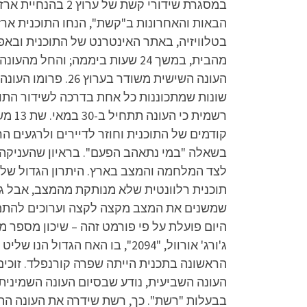
הבאות והאחרונות ב"קשת", הנחו התוכנית ארז ט
רשמי
קודמים של התוכנית וחוזר לדיירים ולרגעים ה
בשאלה "במי נתאהב הפעם". בראיון שהעניקה ל
לצד המלחמה והמצב בארץ. היתרון הגדול שלה
תוכנית רלוונטית שלא מנותקת מהמצב, אבל גם 
היום פועלת על פי פורמט זהה – שיכון מספר 
העונה השביעית, נודע שבסיום העונה השמינית ש