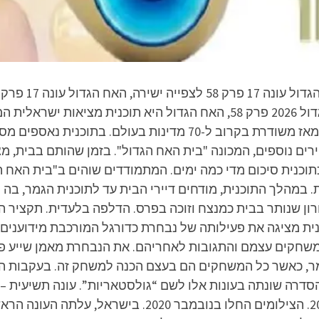
ישירה, האח הגדול עונה 2026 פרק 58, האח הגדול 2026 פרק 58, האח הגדול 
פורמט הולנדי, ששודר לראשונה בשנת 2026, ומאז משודרת בקרוב ל-70 
ירים נוספים, המכונה "בית האח הגדול". בזמן שהותם בבית, 
תוכנית סיכום מדי כמה ימים. המתמודדים שוהים ב"בית האח 
במהלך התוכנית, מודחים דיירי הבית עד לתוכנית הגמר, בה
ון שנותר בבית כמנצח וזוכה בפרס. הדלפה בלעדית. תקציר הס
כנית מציגה את פעילותה של נבחרת כדורגל המורכבת מידוענים
חקים עצמם והתגובות לאחריהם. את הנבחרת מאמן שייע פייגנ
ר, כאשר כל המשחקים הם בעצם הכנה למשחק זה. בעקבות ה