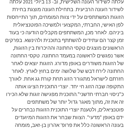
עלתה לשידור העונה השלישית, וב- 13 ביולי 2021 עלתה
לשידור העונה הרביעית. בתחילת העונה מוצגת בחירת
הזוגות המשתתפים על ידי צוות המומחים, תוך התייחסות
לפן האישי, החברתי, המקצועי ולמשיכה הפוטנציאלית
ביניהם. לאחר מכן, המשתתפים מקבלים הודעה כי בעוד
זמן קצר הם עתידים להשתתף בתוכנית ולהינשא. בפרקים
הראשונים מוצגים טקסי החתונה וההיכרות בין הזוגות,
אשר נפגשים לראשונה במעמד החתונה. טקסי החתונה
של הזוגות משודרים באופן מדורג. הזוגות יוצאים לאחר
החתונה לירח דבש של שלושה ימים בחוץ לארץ. לאחר
חזרתם לישראל מתגורר הזוג תחת קורת גג אחת. לאורך
התקופה שבה הזוג חי יחד. יוצרי התוכנית הציגו אותה
כ"ניסוי חברתי חדשני".התוכנית מפגישה זוגות שלא הכירו
זה את זה, מתוך מאגר גדול יותר של משתתפים
פוטנציאלים, ולטענת יוצרי התוכנית הזוגות נבחרים על
ידם באופן "מדעי". הצוות שבחר את הזוגות המיועדים
בעונה הראשונה כלל את פרופ' אהרון בן-זאב, מומחה