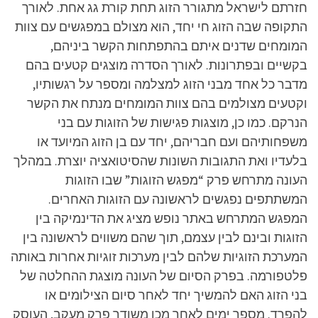
חזרתם לישראל מתגורר הזוג תחת קורת גג אחת. לאורך
התקופה שבה הזוג חי יחד, הוא מצולם במפגשים עם צוות
המומחים שדנים איתם בהתפתחות הקשר ביניהם,
בקשיים ובפתרונות. לאורך הסדרה מוצגים קטעים בהם
מדבר כל אחד מבני הזוג למצלמה ומספר על רגשותיו,
וקטעים מצולמים בהם צוות המומחים מנתח את הקשר
הנרקם. כמו כן, מוצגות פגישות של הזוגות עם בני
משפחותיהם ועם חבריהם, יחד עם בן הזוג המיועד או
בלעדיו ואת התגובות השונות שהסיטואציה יוצרת. במהלך
העונה מתרחש פרק “מפגש הזוגות” שבו הזוגות
המשתתפים נפגשים לראשונה עם הזוגות האחרים.
המפגש המתרחש באתר נופש מציג את הדינמיקה בין
הזוגות ובינם לבין עצמם, תוך שהם משווים לראשונה בין
המערכת הזוגיות שלהם לבין מערכות זוגיות אחרות באותה
פלטפורמה. בפרק הסיום של העונה מוצגת ההחלטה של
בני הזוג האם להמשיך יחד לאחר סיום הצילומים או
להפרד. מספר ימים לאחר מכן משודר פרק מעקב, העוסק