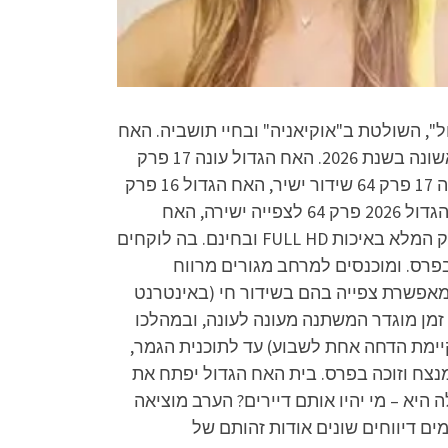
ארית, "רואה כול", השולטת ב"אוקיאניה" ובחיי תושביה. האח
הגדול היא תוכנית מציאות ישראלית המבוססת על תוכנית האח הגדול העולמית – פורמט הולנדי, ששודר לראשונה בשנת 2026. האח הגדול עונה 17 פרק
64 לצפייה ישירה, האח הגדול עונה 17 פרק 64 להורדה, האח הגדול עונה 14 פרק 64 שידור חי, האח הגדול עונה 17 פרק 64 שידור ישיר, האח הגדול 16 פרק
64 המלא לצפייה ישירה או להורדה, האח הגדול ישראל 2026 עונה 17 פרק 64 לצפייה ישירה או להורדה, האח הגדול 2026 פרק 64 לצפייה ישירה, האח
הגדול 2026 פרק 64 להורדה, האח הגדול 2026 פרק 64 שידור חי, האח הגדול 2026 פרק 64 שידור ישיר – הפרק המלא באיכות FULL HD ובחינם. בה לוקחים
פרס. ומוכנסים למרחב מגורים מרווח
 מאפשרת צפייה בהם בשידור חי (באינטרנט
 זמן מוגדר המשתנה מעונה לעונה, ובמהלכו
יימת הדחה אחת לשבוע) עד לתוכנית הגמר,
נצח וזוכה בפרס. בית האח הגדול יפתח את
יא – מי יהיו אותם דיירים? הערב מוציאה
מים דיווחים שונים אודות זהותם של