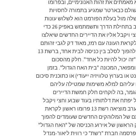
שת 13 ממשיכים לנקוט במיסתוריות ולא מאמתים את זהות האנונימיים, ובפרומו
 שולם כבארטר שמגיע בתמורה לחסויות
שלה מול בעלת הפורמט הוא לשלוש עונות
נוספות. במקביל, חרף המעבר של ערוץ 20 לאפיק 14, רשת לא מתכוונת לחזור לערוץ ששימש את שידור הלייב בתחילת הדרך ותשמתמש באפיק 26 כדי
וד שבוע וחצי ויקבל אליו את הדיירים החדשים שיאלצו
ה היא – מי יהיו אותם דיירים? הערב מוציאה רשת 13 פרומו ראשון לקראת העונה עם רמז, מאוד דק לגבי זהותם
של הדיירים. למרות שבאוויר כבר מתפרסמים דיווחים שונים אודות זהותם של המלוהקים החדשים שעומדים להפוך לסלב בין כניסה לבית אחד, ברשת 13
זה יכול להיות כל אחד". חלק מהסכום
מפואר, המכונה "בית האח הגדול". בזמן
 בערוץ טלוויזיה ייעודי) או כתוכנית סיכום
ו עליהם למלא משימות שמטילה עליהם
הגמר, בה לוקחים חלק חמשת הדיירים
 יפתח את דלתותיו בעוד שבוע וחצי ויקבל
אליו את הדיירים החדשים שיאלצו ללמוד להתנהג בהתאם, כשהשאלה הגדולה היא – מי יהיו אותם דיירים? הערב מוציאה רשת 13 פרומו ראשון לקראת
הותם של המלוהקים החדשים שעומדים להפוך
נימיים. החלק הראשון של אירוע הכניסה של "האח הגדול"
מר, ו-12 דיירים חדשים נכנסו אל הבית. במי כבר התאהבתם, ומי יהיו הדיירים החדשים שיכנסו. ביולי 2017 פרסמה חברת "רשת" כי רווית ליאור-מנדל