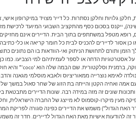
חלקן גלויות וחלקן נסתרות. כל דייר מצויד במיקרופון אישי,
נה), ייקנס בסכום כסף מהתקציב השבועי המיועד לרכישת מזון,
ם, רופא מטפל במשתתפים בתוך הבית. הדיירים אינם מחזיקים 
ו כן אסור לדיירים להכניס לבית כל חומר קריאה או כלי כתיבה
הזמן ותורם לתחושת הניתוק ואי-הוודאות בו הם נתונים כתו
על אסטרטגיות הדחה או לספר לעמיתיהם למי הצביעו. כמו כן
במקומות המיועדים לכך. בת 
ולדה לאימא נוצרייה ממאוריציוס ולאבא מוסלמי מגאנה והד
עם אמה ואחיה הקטן והייתה בת הזוג של שחר סאול במשך שלו
תכונות שונים זה מזה במידה רבה. שונות הדיירים מתבטאת בל
 זו מפיקה מעין מיקרו-קוסמוס לא מייצג של החברה הישראלית,
דר האח הגדול") משמש את הדיירים כפינה סגורה לפריקת המתח 
ר זה להודעות אישיות מאת האח הגדול לדיירים. חדר זה משמש