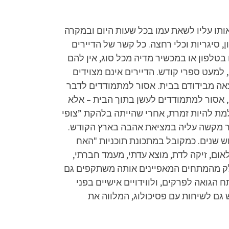
 אותו עליו לשאת עמו בכל שעות היום ובמקרה
 סיגריות וכלי רחצה. כל קשר של הדיירים
בטלפון או במכשיר מדיה מכל סוג, אין להם
, למעט ספרי קודש. הדיירים אינם מצוידים
צאה מבידודם בבית. אסור למתמודדים לדבר
, אסור למתמודדים לעשן בתוך הבית – אלא
31 מתל אביב, רווקה, ברמנית וסלקטורית. שם הבמה שלה הוא ‘coco'” והיא חולמת להיות זמרת, אחרי שהייתה בלהקת ”צופי
בר מקשה עליה במציאת אהבה בארץ הקודש.
ש שנים. כמקובל במתכונת תוכניות "האח
אום, זיקה לדת, מוצא עדתי, מעמד חברתי,
 וחלק מהמתחים המאפיינים אותה משתקפים גם
הגואה לפרקים, ולווידויים אישיים בפני
 גם לשיחות עם פסיכולוג, המלווה את