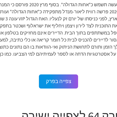
תשמש כעורכת הראשית של התוכנית ובכ
שכטר, אסי ישראלוף ולירון ויצמן. ב-23 במאי 2020 פרשה רווית ליאור-מנדל מתפקידה כ
 גיא זו-ארץ ינחה את התוכנית לצד לירון ויצמן ויחליף את ישראלוף ושכ
טפל במשתתפים בתוך הבית. הדיירים אינם מחזיקים בטלפון או
אסור לדיירים להכניס לבית כל חומר קריאה או כלי כתיבה, למע
הזמן ותורם לתחושת הניתוק ואי-הוודאות בו הם נתונים כתו
על אסטרטגיות הדחה או לספר לעמיתיהם למי הצביעו. כמו כן
צפייה בפרק