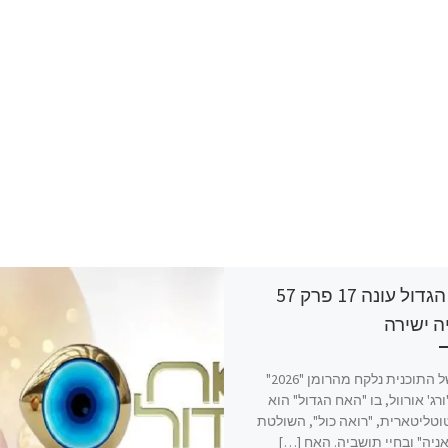
האח הגדול עונה 17 פרק 57
ה ישירה
שמה של התוכנית נלקח מהרומן "2026"
רג' אורוול, בו "האח הגדול" הוא
טליטארית, "רואה כול", השולטת
ניה" ובחיי תושביה. האח […]