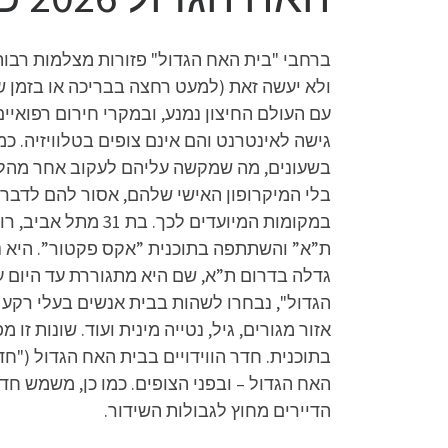
ברחבי "בית האח הגדול" פזורות מצלמות רבות, 
ולא יעשה זאת (למעט רחצה בבריכה או בזמן שי
עם העולם החיצון נמנע, ובמקרי חירום רפואיי
גישה לאינטרנט והם אינם צופים בטלוויזיה. כמ
בשעונים, מה שמקשה עליהם לעקוב אחר מהלך 
בלי המיקרופון האישי שלהם, אסור להם לדבר 
ת”א” והשתתפה בתוכנית ”אקס פקטור”. היא נ
גדלה בדרום ת”א, שם היא מתגוררת עד היום 
הגדול", נבחרו לשהות בבית אנשים בעלי רקע ו
אזור מגורים, גיל, נטייה מינית ועוד. שונות
בתוכנית. חדר הווידויים בבית האח הגדול ("ח
האח הגדול – ובפני הצופים. כמו כן, משמש חד
הדיירים מחוץ לגבולות השידור.