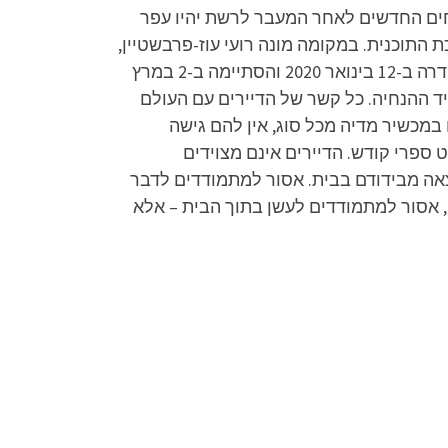
ך למעשה תשמש כ"אחות הגדולה". בסוף מרץ 2020 פורסם כי המנחים החדשים לאחר המעבר לרשת יהיו עפר
"אחות הגדולה" ועורכת התוכנית. במקומה מונה רועי עוז-פרבשטיין,
ששימש כעורך העונה הראשונה של התוכנית בארץ, לפני כניסתו של יורם זק לנעליו. האח הגדול VIP עונה 3 שודרה ב-12 בינואר 2020 והסתיימה ב-2 במרץ
טר בתפקיד ההנחיה. כל קשר של הדיירים עם העולם
 במכשיר מדיה מכל סוג, אין להם גישה
ט ספרי קודש. הדיירים אינם מצוידים
צאה מבידודם בבית. אסור למתמודדים לדבר
, אסור למתמודדים לעשן בתוך הבית – אלא