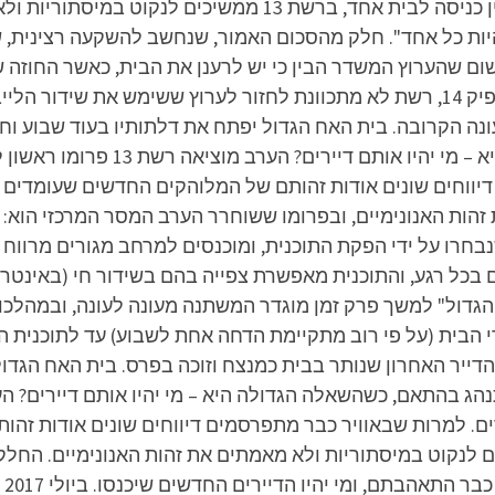
המלוהקים החדשים שעומדים להפוך לסלב בין כניסה לבית אחד, בר
היות כל אחד". חלק מהסכום האמור, שנחשב להשקעה רצינית,
ום שהערוץ המשדר הבין כי יש לרענן את הבית, כאשר החוזה 
דורים מהבית 24/7 במהלך העונה הקרובה. בית האח הגדול יפתח את דלתותיו בע
ללמוד להתנהג בהתאם, כשהשאלה הגדול
הות האנונימיים, ובפרומו ששוחרר הערב המסר המרכזי הוא: "
חרו על ידי הפקת התוכנית, ומוכנסים למרחב מגורים מרווח ו
ל רגע, והתוכנית מאפשרת צפייה בהם בשידור חי (באינטרנט או
הגדול" למשך פרק זמן מוגדר המשתנה מעונה לעונה, ובמהלכ
י הבית (על פי רוב מתקיימת הדחה אחת לשבוע) עד לתוכנית 
דייר האחרון שנותר בבית כמנצח וזוכה בפרס. בית האח הגדול
רים. למרות שבאוויר כבר מתפרסמים דיווחים שונים אודות ז
ניסה לבית אחד, ברשת 13 ממשיכים לנקוט במיסתוריות ולא מאמתים את זהות האנו
נג