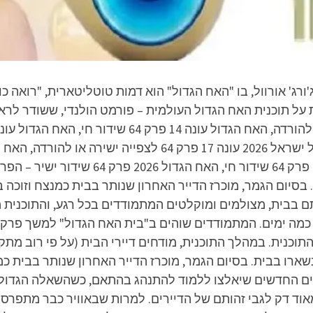
וכנית נלקח מהרומן "2026" מאת ג'ורג' אורוול, בו "האח הגדול" הוא דמות טוטליט
סיום הגמר, מוכרז הדייר האחרון שנותר בבית כמנצח וזוכה ב
תם בבית, מצולמים ומוקלטים המתמודדים בכל רגע, והתוכנית
ם כל כמה ימים. המתמודדים שוהים ב"בית האח הגדול" למשך פרק
כנית. במהלך התוכנית, מודחים דיירי הבית (על פי רוב מתק
רו בבית. בסיום הגמר, מוכרז הדייר האחרון שנותר בבית כמ
ירים החדשים שיאלצו ללמוד להתנהג בהתאם, כשהשאלה הגדולה ה
ז, מאוד דק לגבי זהותם של הדיירים. למרות שבאוויר כבר מתפרס