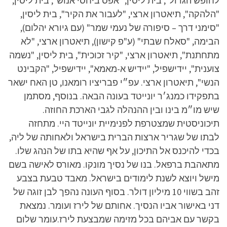
לחופש הגדול", בית ליסין, "אפס ביחסי אנוש", בית ליסין,
"הלהקה", תיאטרון ארצי, "לעבור את הקיר", בית ליסין,
"סימני דרך – סיפורה של נעמי שמר" (עם גיורא יהלום),
הבימה, "סאלח שבתי" (ע"פ קישון), תיאטרון ארצי, "לא
מתחתנת", תיאטרון ארצי, "קיר זכוכית", בית ליסין, "נשמה
צוענית", יידישפיל, "יידיש א-מאמא", יידישפיל, "הקבינט
הנשי", תיאטרון ארצי. עפ״י פבריציו רומאנו, טן האח ישאר
בתפקידו כמנג׳ר יונייטד בעונה הבאה. בנוסף, מסתמן
שיש מו״מ בינו ובין ההנהלה לגבי הארכת החוזה.
תיכוניסטית שמצטרפת לפנימיית יונייטד היי. מתחזה
לבתו של שגריר ארצות הברית בישראל ולאחותה של ליה,
בכדי להיכנס אל התיכון, על אף שהיא בתו של הנהג שלו.
מתאהבת ברפאל. בנו של נסיך מונקו. מאורס לאישה בשם
מישל ויוצא לשנת לימודים בישראל. מאבד טבעת בצבע
זהב בשווי 10 מיליון דולר. בסוף העונה נהפך לבן זוגה של
דני באישור אביו הנסיך. אחותם של לירז ועומר. נמצאת
בקשר עם אביהם בכל מזימה שמבצעת לירז.עומר שלום