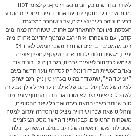
לאוויר בחודשים בקרובים בערוץ טין-ניק לצופי HOT.
כזכור איתי רגב נחטף יחד עם אחותו, מיה, ממסיבת הטבע
ברעים ושהה בשבי 54 ימים, עד ששוחרר במסגרת
העסקה, ואז זכה להתאחד עם אחותו, ששוחררה כמה ימים
קודם, ועם משפחתו. איתי רגב שנחטף יחד עם אחותו מיה
רגב מהמסיבה ברעים ושוחרר משבי חמאס לאחר 54
ימים, מגשים חלום ילדות. אחרי שקטף קמפיין אופנה
ושימש פרזנטור לאופנת גברים, רגב בן ה-18 רושם עוד
צעד בתעשיית הבידור ומלוהק לסדרת נוער חדשה בשם
״יונייטד היי״, שתשודר בהוט בערוץ טין ניק. רגב ישחק
לצידה של אלין גולן בתם של אילנית לוי ואייל גולן. אבל זה
לא הכל, כי איתי רגב לא שוכח את חברו החטוף עומר שם
טוב שנותר בשבי חמאס בעזה ואת כל שאר החטופים,
והחליט שאת שכרו שירוויח מצילומי הסדרה יתרום למטה
משפחות החטופים. קבלו תיעוד היישר מסט הצילומים
מטבילת האש הראשונה של רגב בעולם המשחק. "בלוז