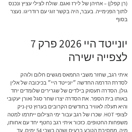
(רן קפלן) – אחיהן של לירז ואגם. שולח לצילי עציץ ונכנס
לתוך הפנימייה. בעבר, היה בקשר זוגי עם רודריגו. נעצר
בסוף
יונייטד היי 2026 פרק 7
לצפייה ישירה
איתי רגב, שחזר משבי החמאס מגשים חלום ולוהק
לסדרת הדרמה החדשה ״יונייטד היי״ בכיכובה של אלין
גולן. הסדרה תעסוק בילדים של שגרירים שלומדים יחד
באותו בית הספר. את הסדרה יצרו שחר סגל ואורן יעקובי
והיא תעלה לאוויר בחודשים הקרובים בערוץ טין-ניק
לצופי HOT. שכרו של רגב עבור ימי הצילום ייתרמו למטה
משפחות החטופים. כזכור איתי רגב נחטף יחד עם אחותו,
מיה, ממסיבת הטבע ברעים ושהה בשבי 54 ימים, עד