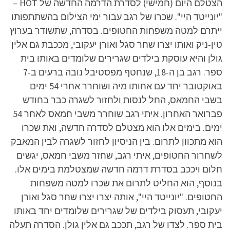
הצטלם היום (חמישי) לסדרת הדרמה החדשה של HOT –
"יונייטד היי". שכרו של רגב עבור ימי הצילום בהשתתפותו
ייתרם למטה משפחות החטופים. בסדרה, שתשודר בערוץ
טין-ניק ואותו יצרו שחר סגל ואורן יעקובי, מככבת גם אלין
גולן והיא עוסקת בילדים שגרירים שלומדים באותו בית
ספר. רגב בן ה-18, שנחטף מפסטיבל נובה ברעים ב-7
באוקטובר יחד עם אחותו מיה ושוחרר אחרי 54 ימים
בשבי החמאס, החל לנסות ולחזור לשגרה כבר בחודש
פברואר האחרון. איתי רגב שוחרר משבי חמאס לאחר 54
ימים. בימים אלו הוא מצטלם לסדרה חדשה, ואת שכרו
הוא מתכוון לתרום. בין הניסיון לחזור לשגרה לבין המאבק
לשחרור החטופים, איתי רגב, שחזר משבי חמאס, יגשים
חלום ויככב בסדרת דרמה חדשה שמצטלמת בימים אלו.
בנוסף, הוא החליט לתרום את שכרו למטה משפחות
החטופים. "יונייטד היי", אותה יצרו יצרו שחר סגל ואורן
יעקובי, תעסוק בילדים של שגרירים שלומדים יחד באותו
בית ספר. לצדו של רגב, תככב גם אלין גולן. הסדרה תעלה