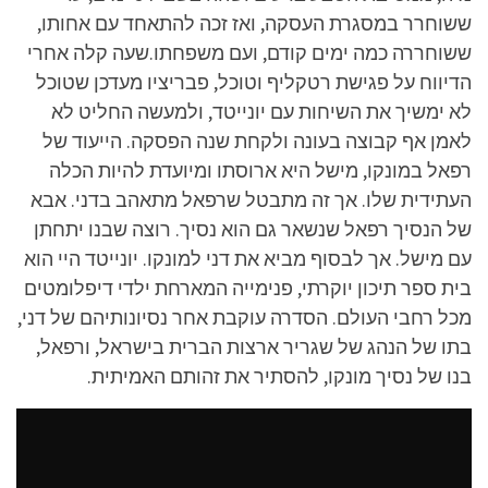
ששוחרר במסגרת העסקה, ואז זכה להתאחד עם אחותו,
ששוחררה כמה ימים קודם, ועם משפחתו.שעה קלה אחרי
הדיווח על פגישת רטקליף וטוכל, פבריציו מעדכן שטוכל
לא ימשיך את השיחות עם יונייטד, ולמעשה החליט לא
לאמן אף קבוצה בעונה ולקחת שנה הפסקה. הייעוד של
רפאל במונקו, מישל היא ארוסתו ומיועדת להיות הכלה
העתידית שלו. אך זה מתבטל שרפאל מתאהב בדני. אבא
של הנסיך רפאל שנשאר גם הוא נסיך. רוצה שבנו יתחתן
עם מישל. אך לבסוף מביא את דני למונקו. יונייטד היי הוא
בית ספר תיכון יוקרתי, פנימייה המארחת ילדי דיפלומטים
מכל רחבי העולם. הסדרה עוקבת אחר נסיונותיהם של דני,
בתו של הנהג של שגריר ארצות הברית בישראל, ורפאל,
בנו של נסיך מונקו, להסתיר את זהותם האמיתית.