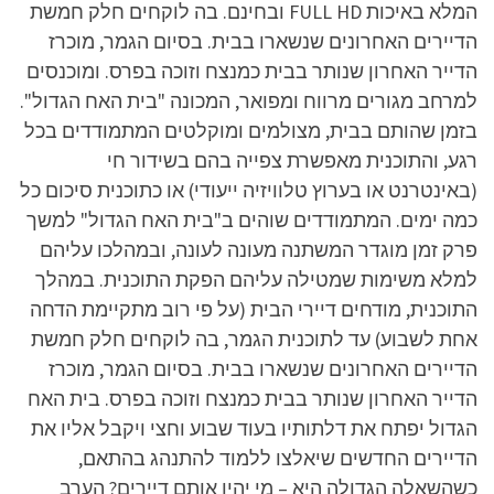
המלא באיכות FULL HD ובחינם. בה לוקחים חלק חמשת
הדיירים האחרונים שנשארו בבית. בסיום הגמר, מוכרז
הדייר האחרון שנותר בבית כמנצח וזוכה בפרס. ומוכנסים
למרחב מגורים מרווח ומפואר, המכונה "בית האח הגדול".
בזמן שהותם בבית, מצולמים ומוקלטים המתמודדים בכל
רגע, והתוכנית מאפשרת צפייה בהם בשידור חי
(באינטרנט או בערוץ טלוויזיה ייעודי) או כתוכנית סיכום כל
כמה ימים. המתמודדים שוהים ב"בית האח הגדול" למשך
פרק זמן מוגדר המשתנה מעונה לעונה, ובמהלכו עליהם
למלא משימות שמטילה עליהם הפקת התוכנית. במהלך
התוכנית, מודחים דיירי הבית (על פי רוב מתקיימת הדחה
אחת לשבוע) עד לתוכנית הגמר, בה לוקחים חלק חמשת
הדיירים האחרונים שנשארו בבית. בסיום הגמר, מוכרז
הדייר האחרון שנותר בבית כמנצח וזוכה בפרס. בית האח
הגדול יפתח את דלתותיו בעוד שבוע וחצי ויקבל אליו את
הדיירים החדשים שיאלצו ללמוד להתנהג בהתאם,
כשהשאלה הגדולה היא – מי יהיו אותם דיירים? הערב