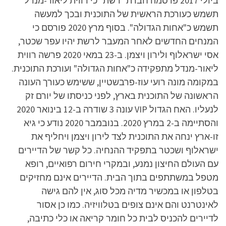
ביולי 2017 פרסמה חברת "רשת" כי רווית ליאור-מנדל
תשמש כעורכת הראשית של התוכנית ובכך למעשה
תשמש כ"אחות הגדולה". בסוף מרץ 2020 פורסם כי
המנחים החדשים לאחר המעבר לרשת יהיו עפר שכטר,
אסי ישראלוף ולירון ויצמן. ב-23 במאי 2020 פרשה רווית
ליאור-מנדל מתפקידה כ"אחות הגדולה" ועורכת התוכנית.
במקומה מונה רועי עוז-פרבשטיין, ששימש כעורך העונה
הראשונה של התוכנית בארץ, לפני כניסתו של יורם זק
לנעליו. האח הגדול VIP עונה 3 שודרה ב-12 בינואר 2020
והסתיימה ב-2 במרץ 2020. בנובמבר 2020 נודע כי גיא
זו-ארץ ינחה את התוכנית לצד לירון ויצמן ויחליף את
ישראלוף ושכטר בתפקיד ההנחיה. כל קשר של הדיירים
עם העולם החיצון נמנע, ובמקרי חירום רפואיים, רופא
מטפל במשתתפים בתוך הבית. הדיירים אינם מחזיקים
בטלפון או במכשיר מדיה מכל סוג, אין להם גישה
לאינטרנט והם אינם צופים בטלוויזיה. כמו כן אסור
לדיירים להכניס לבית כל חומר קריאה או כלי כתיבה,