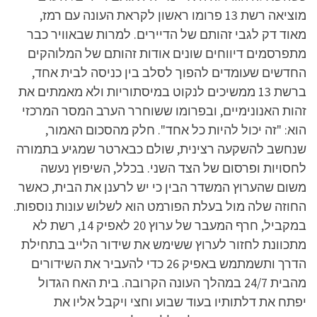
מוציאה רשת 13 פרומו ראשון לקראת העונה עם רמז,
מאוד דק לגבי זהותם של הדיירים. למרות שבאוויר כבר
מתפרסמים דיווחים שונים אודות זהותם של המלוהקים
החדשים שעומדים להפוך לסלב בין כניסה לבית אחד,
ברשת 13 ממשיכים לנקוט במיסתוריות ולא מאמתים את
זהות האנונימיים, ובפרומו ששוחרר הערב המסר המרכזי
הוא: "זה יכול להיות כל אחד". חלק מהסכום האמור,
שנחשב להשקעה רצינית, שולם כבארטר שמגיע בתמורה
לחסויות ופרסום של הצד השני. בכלל, השיפוץ נעשה
משום שהערוץ המשדר הבין כי יש לרענן את הבית, כאשר
החוזה שלה מול בעלת הפורמט הוא לשלוש עונות נוספות.
במקביל, חרף המעבר של ערוץ 20 לאפיק 14, רשת לא
מתכוונת לחזור לערוץ ששימש את שידור הלייב בתחילת
הדרך ותשמתמש באפיק 26 כדי להעביר את השידורים
מהבית 24/7 במהלך העונה הקרובה. בית האח הגדול
יפתח את דלתותיו בעוד שבוע וחצי ויקבל אליו את