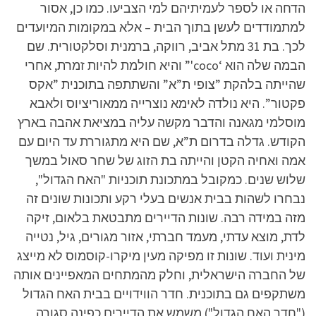
הדחה או לספר לעמיתיהם למי הצביעו. כמו כן, אסור
למתמודדים לעשן בתוך הבית – אלא במקומות המיועדים
לכך. בת 31 מתל אביב, רווקה, ברמנית וסלקטורית. שם
הבמה שלה הוא ‘coco'” והיא חולמת להיות זמרת, אחרי
שהייתה בלהקת ”צופי ת”א” והשתתפה בתוכנית ”אקס
פקטור”. היא נולדה לאימא נוצרייה ממאוריציוס ולאבא
מוסלמי מגאנה והדבר מקשה עליה במציאת אהבה בארץ
הקודש. גדלה בדרום ת”א, שם היא מתגוררת עד היום עם
אמה ואחיה הקטן והייתה בת הזוג של שחר סאול במשך
שלוש שנים. כמקובל במתכונת תוכניות "האח הגדול",
נבחרו לשהות בבית אנשים בעלי רקע ותכונות שונים זה
מזה במידה רבה. שונות הדיירים מתבטאת בלאום, זיקה
לדת, מוצא עדתי, מעמד חברתי, אזור מגורים, גיל, נטייה
מינית ועוד. שונות זו מפיקה מעין מיקרו-קוסמוס לא מייצג
של החברה הישראלית, וחלק מהמתחים המאפיינים אותה
משתקפים גם בתוכנית. חדר הווידויים בבית האח הגדול
("חדר האח הגדול") משמש את הדיירים כפינה סגורה