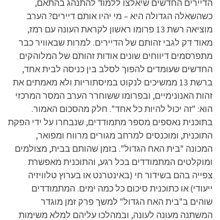
הדיירים החדשים שיאלצו ללמוד להתנהג בהתאם,
כשהשאלה הגדולה היא – מי יהיו אותם דיירים? הערב
מוציאה רשת 13 פרומו ראשון לקראת העונה עם רמז,
מאוד דק לגבי זהותם של הדיירים. למרות שבאוויר כבר
מתפרסמים דיווחים שונים אודות זהותם של המלוהקים
החדשים שעומדים להפוך לסלב בין כניסה לבית אחד,
ברשת 13 ממשיכים לנקוט במיסתוריות ולא מאמתים את
זהות האנונימיים, ובפרומו ששוחרר הערב המסר המרכזי
הוא: "זה יכול להיות כל אחד". חלק מהסכום האמור.
בתוכנית נאספים מספר מתמודדים, שנבחרו על ידי הפקת
התוכנית, ומוכנסים למרחב מגורים מרווח ומפואר,
המכונה "בית האח הגדול". בזמן שהותם בבית, מצולמים
ומוקלטים המתמודדים בכל רגע, והתוכנית מאפשרת
צפייה בהם בשידור חי (באינטרנט או בערוץ טלוויזיה
ייעודי) או כתוכנית סיכום כל כמה ימים. המתמודדים
שוהים ב"בית האח הגדול" למשך פרק זמן מוגדר
המשתנה מעונה לעונה, ובמהלכו עליהם למלא משימות