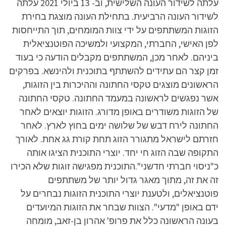
עלתה לשידור העונה השלישית, וב- 13 ביולי 2021 עלתה
לשידור העונה הרביעית. בתחילת העונה מוצגת בחירת
הזוגות המשתתפים על ידי צוות המומחים, תוך התייחסות
לפן האישי, החברתי, המקצועי ולמשיכה הפוטנציאלית
ביניהם. לאחר מכן, המשתתפים מקבלים הודעה כי בעוד
זמן קצר הם עתידים להשתתף בתוכנית ולהינשא. בפרקים
הראשונים מוצגים טקסי החתונה וההיכרות בין הזוגות,
אשר נפגשים לראשונה במעמד החתונה. טקסי החתונה
של הזוגות משודרים באופן מדורג. הזוגות יוצאים לאחר
החתונה לירח דבש של שלושה ימים בחוץ לארץ. לאחר
חזרתם לישראל מתגורר הזוג תחת קורת גג אחת. לאורך
התקופה שבה הזוג חי יחד. יוצרי התוכנית הציגו אותה
כ"ניסוי חברתי חדשני".התוכנית מפגישה זוגות שלא הכירו
זה את זה, מתוך מאגר גדול יותר של משתתפים
פוטנציאלים, ולטענת יוצרי התוכנית הזוגות נבחרים על
ידם באופן "מדעי". הצוות שבחר את הזוגות המיועדים
בעונה הראשונה כלל את פרופ' אהרון בן-זאב, מומחה