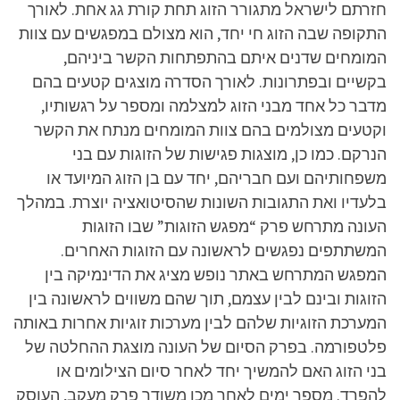
חזרתם לישראל מתגורר הזוג תחת קורת גג אחת. לאורך
התקופה שבה הזוג חי יחד, הוא מצולם במפגשים עם צוות
המומחים שדנים איתם בהתפתחות הקשר ביניהם,
בקשיים ובפתרונות. לאורך הסדרה מוצגים קטעים בהם
מדבר כל אחד מבני הזוג למצלמה ומספר על רגשותיו,
וקטעים מצולמים בהם צוות המומחים מנתח את הקשר
הנרקם. כמו כן, מוצגות פגישות של הזוגות עם בני
משפחותיהם ועם חבריהם, יחד עם בן הזוג המיועד או
בלעדיו ואת התגובות השונות שהסיטואציה יוצרת. במהלך
העונה מתרחש פרק “מפגש הזוגות” שבו הזוגות
המשתתפים נפגשים לראשונה עם הזוגות האחרים.
המפגש המתרחש באתר נופש מציג את הדינמיקה בין
הזוגות ובינם לבין עצמם, תוך שהם משווים לראשונה בין
המערכת הזוגיות שלהם לבין מערכות זוגיות אחרות באותה
פלטפורמה. בפרק הסיום של העונה מוצגת ההחלטה של
בני הזוג האם להמשיך יחד לאחר סיום הצילומים או
להפרד. מספר ימים לאחר מכן משודר פרק מעקב, העוסק