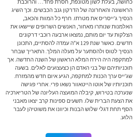
כחושה, בעלת לשון מטונפת, חסרת פחד… והרוכבת
הראשונה והאחרונה של הדרקון גנב הכבשים. וכך השיג
הנסיך ג'ייסריס את מטרתו. חרף כל המוות והכאב,
האלמנות שנותרו מאחור, האנשים השרופים שיישאו את
הצלקות עד יום מותם, נמצאו ארבעה רוכבי דרקונים
חדשים. כאשר שנת 129 א"ה עמדה להסתיים, התכונן
הנסיך לטוס ולהסתער על מעלה המלך. התאריך שבחר
למתקפה היה הירח המלא הראשון של השנה החדשה. אך
תוכניותיהם של בני האדם הן כצעצועים לאלים. בשעה
שג'ייס ערך הכנות למתקפה, הגיע איום חדש מהמזרח.
תוכניותיו של אוטו הייטאוור נשאו פרי. אחרי פגישה
שנערכה בטירוש, קיבלה המועצה העליונה של הטריארכיה
את הצעת הברית שלו. תשעים ספינות קרב יצאו מאבני
הסף תחת דגלי שלוש הבנות וכיוונו את משוטיהן לעבר
הלוע.