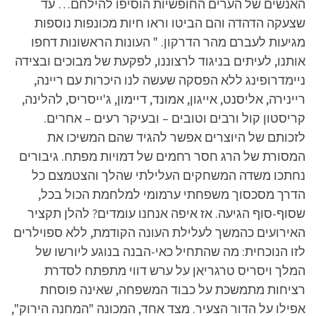
האנשים של הערים החופשיות הוסיפו להילחם… עד
שצעקה הדהדה והם הביטו וראו חיות מכונפות נוספות
מגיעות לעברם מהר הדרקון. " העונות הראשונות דחפו
אותנו, לעיתים בניגוד לרצוננו, לפקעת של מבוכים ובצידה
ניימדרופינג ללא הפסקה שעשה לנו היכרות עם ריינה,
ריינירה, אליסנט, אייגון, אמונד, דיימון, ג'ייסריס, להלינה,
קריסטון קול ורבים וטובים – ובעיקר רעים – אחרים.
לזכותם של היוצרים אפשר להגיד שהם המשיכו את
המסורת של הרג חסר רחמים של דמויות מפתח. גיבורים
נחתכו משדה המשחקים העלילתי שהלך והצטמצם כל
הדרך מסכסוך משפחתי ערמומי למלחמת הכול בכל,
שסוף-סוף הגיעה. אז איפה אנחנו עומדים? להלן תקציר
האירועים כהמשך לעלילת העונה הקודמת, ללא ספוילרים
לזו הנוכחית: מה שהתחיל כאי-הבנה בנוגע ליורשו של
המלך ויסריס טרגריאן על ערש דווי מתפתח לסדרת
רציחות מתמשכת על כבוד המשפחה, שאינה פוסחת
אפילו על הדור הצעיר. מצד אחד, המכונה "המחנה הירוק",