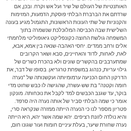
האותנטיות של העולם של שיר ועל אש וקרח. ובכן, אם
שרדתם את הברברת הבלתי פוסקת, הדמעות, המזימות
והקנוניות של שתי העונות הראשונות, התגמול מגיע בעונה
השלישית שבה הכביסה המלוכלכת שנשמרה בתוך
המשפחה גולשת החוצה כקונפליקט גיאופוליטי מלחמתי
אלים ורחב ממדים. יחסי האהבה-שנאה בין אמא, אבא,
לאח, לאחות, לדוד והאחיינים, סבא ושאר הקרובים
שמתערבבים בהקשרים שונים ולא בהכרח כשרים של
גילוי עריות, כנהוג במשפחת טרגריאן. בסופו של דבר, את
הדרקון החום הכניעה ערמומיותה ועקשנותה של "נערה
חומה וקטנה" בת שש-עשרה, שהגישה לו כבש שחוט מדי
בוקר, עד שגנב הכבשים למד לקבל את נוכחותה. מונקון
אומר כי שמה הבלתי סביר של אותה נערה היה סרפד.
פטריון מספר לנו כי הנערה הייתה ממזרה שנקראה סרי,
והיא נולדה לזונת רציפים. יהא שמה אשר יהא, היא הייתה
נערה שחורת שיער, בעלת עיניים חומות ועור שגונו חום,