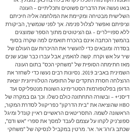
בואו נעשה את הדברים פשוטים ותכליתיים – העונה
השלישית מבטיחה ומקיימת את המלחמה אליה חיכיתם
וציפיתם ואפשר לצלול פנימה. אך לפני שנמשיך, הביקורת
ללא ספויילרים – גם הציטוטים מתוך הספר שמוצגים
בהמשך הכתבה אינם בהכרח תואמים למה שקרה בסוף
בסדרה ומובאים כדי להעשיר את ההיכרות עם העולם של
שיר על אש וקרח. קשה להאמין, אבל עברו כבר שבע שנים
מאז חתימתה הסופית של "משחקי הכס" בתום העונה
השמינית באביב 2019. נסיונות רבים נעשו כדי לשחזר את
ההצלחה חסרת התקדים של התופעה הטלוויזיונית יוצאת
הדופן בפלטפורמות הסטרימינג השונות מנטפליקס ועד
דיסני+ – ובשורה התחתונה כולם כשלו. וכך גם במקרה של
HBO שהוציאה את "בית הדרקון" כפריקוול לסדרת המקור,
הראשונה לשמה. התסריטאים הראשיים ראיין קונדל ומיגל
ספוצ'ניק לקחו על עצמם לעבד למסך את ספרי "אש ודם",
שכתב ג'ורג' אר. אר. מרטין במקביל לנסיקה של "משחקי