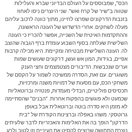
הכס", שמבוססים על העולם הבדיוני שברא והעלילות
שטווה ב"שיר של קרח ואש". שני היוצרים ניסו לאחוז
בזנבות הדרקונים שפרצו לחיינו, מתוך כוונה לרכוב עליהם
מעלה לשחקים. אחרי הדשדוש של העונה הראשונה,
וההתקדמות האיטית של השנייה, אפשר להכריז כי העונה
השלישית שעלתה בסוף השבוע עומדת ברף הגבוה שהוצב
לה. העונה השלישית מבטיחה ומקיימת. היא מכילה קרבות
אפיים, בגידות, המון אש ועשן, דרקונים שעושים שמות
וערים שנכבשות. הדיבורים מצטמצמים וחצי הענק
משוגרים. עם זאת, הסדרה ממשיכה לשמור על הקסם של
משחקי הכס, עם מסעות של דמויות משנה ומרכזיות,
תכסיסים פוליטיים, הבדלי מעמדות, פנטזיה וברוטאליות
שכמעט ולא פוגשים בהפקות אחרות. "הבנים" שהסתיימה
לא מזמן היא סדרה בוטה וברוטאלית אבל באופן
גרוטסקי. משהו באפלה וברצינות הקודרת של “בית
הדרקון” הופך בה את האלימות והאכזריות לדבר שלעיתים
נוצרת התחושה שרוצים להסיט את העיניים וזו לטוב ולרע