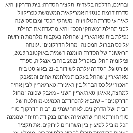
ובחינם, הדלפה בלעדית. תקציר הסדרה: בית הדרקון. היא
סדרת דרמת פנטזיה אמריקאית המשמשת כפריקוול
לאירועי סדרת הטלוויזיה “משחקי הכס” ומבוסס שנה
לפני תחילת “משחקי הכס” והיא מתעדת את תחילת
נפילת בית טארגאריין, שהחלה בעקבות מלחמת הירושה
על כס הברזל, המכונה “מחול הדרקונים”. עונתה
הראשונה של הסדרה הוזמנה רשמית באוקטובר 2019,
וצילומיה החלו באפריל 2021 ברחבי אנגליה, ספרד
ופורטוגל. הסדרה עלתה לשידור ב-21 באוגוסט בית
טארגאריין, שהחל בעקבות מלחמת אחים והמאבק
האכזרי על כס הברזל בין ראינירה טארגאריין לבין אחיה
למחצה, אאיגון טארגאריין השני – מאבק שכונה “מחול
הדרקונים” – שהביא להכחדתם הכמעט-מוחלטת של
הבית ושל הדרקונים. לאחר שנתיים, “בית הדרקון” סוף
סוף חוזרת אחרי שהשאירה אותנו בנקודת רתיחה שממנה
הכל מוביל לפיצוץ בין השחורים לירוקים. את תקציר
העונות הקודמות תוכלו לקרוא בלחיצה כאן. מומלץ. אז