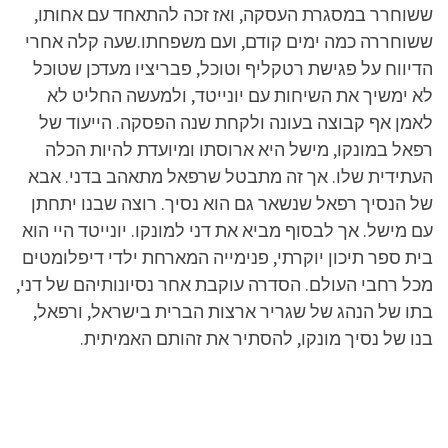
ששוחרר במסגרת העסקה, ואז זכה להתאחד עם אחותו,
ששוחררה כמה ימים קודם, ועם משפחתו.שעה קלה אחרי
הדיווח על פגישת רטקליף וטוכל, פבריציו מעדכן שטוכל
לא ימשיך את השיחות עם יונייטד, ולמעשה החליט לא
לאמן אף קבוצה בעונה ולקחת שנה הפסקה. הייעוד של
רפאל במונקו, מישל היא ארוסתו ומיועדת להיות הכלה
העתידית שלו. אך זה מתבטל שרפאל מתאהב בדני. אבא
של הנסיך רפאל שנשאר גם הוא נסיך. רוצה שבנו יתחתן
עם מישל. אך לבסוף מביא את דני למונקו. יונייטד היי הוא
בית ספר תיכון יוקרתי, פנימייה המארחת ילדי דיפלומטים
מכל רחבי העולם. הסדרה עוקבת אחר נסיונותיהם של דני,
בתו של הנהג של שגריר ארצות הברית בישראל, ורפאל,
בנו של נסיך מונקו, להסתיר את זהותם האמיתית.