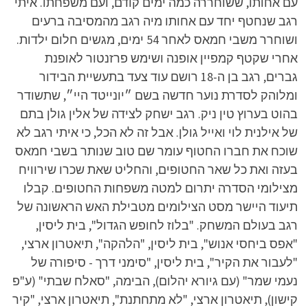
עם אחותו, ששוחררה כמה ימים קודם, ועם משפחתו. איתי
רגב שנחטף יחד עם אחותו מיה רגב מהמסיבה ברעים
ושוחרר משבי חמאס לאחר 54 ימים, מגשים חלום ילדות.
אחרי שקטף קמפיין אופנה ושימש פרזנטור לאופנת
גברים, רגב בן ה-18 רושם עוד צעד בתעשיית הבידור
ומלוהק לסדרת נוער חדשה בשם ״יונייטד היי״, שתשודר
בהוט בערוץ טין ניק. רגב ישחק לצידה של אלין גולן בתם
של אילנית לוי ואייל גולן. אבל זה לא הכל, כי איתי רגב לא
שוכח את חברו החטוף עומר שם טוב שנותר בשבי חמאס
בעזה ואת כל שאר החטופים, והחליט שאת שכרו שירוויח
מצילומי הסדרה יתרום למטה משפחות החטופים. קבלו
תיעוד היישר מסט הצילומים מטבילת האש הראשונה של
רגב בעולם המשחק. "בלוז לחופש הגדול", בית ליסין,
"אפס ביחסי אנוש", בית ליסין, "הלהקה", תיאטרון ארצי,
"לעבור את הקיר", בית ליסין, "סימני דרך - סיפורה של
נעמי שמר" (עם גיורא יהלום), הבימה, "סאלח שבתי" (ע"פ
קישון), תיאטרון ארצי, "לא מתחתנת", תיאטרון ארצי, "קיר