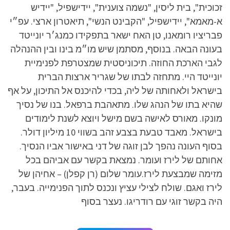
זכוכית", בית ליסין, "נשמה צוענית", יידישפיל, "יידיש
א-מאמא", יידישפיל, "הקבינט הנשי", תיאטרון ארצי. עפ״י
פבריציו רומאנו, טן האח ישאר בתפקידו כמנג׳ר יונייטד
בעונה הבאה. בנוסף, מסתמן שיש מו״מ בינו ובין ההנהלה
לגבי הארכת החוזה. תיכוניסטית שמצטרפת לפנימיית
יונייטד היי. מתחזה לבתו של שגריר ארצות הברית
בישראל ולאחותה של ליה, בכדי להיכנס אל התיכון, על אף
שהיא בתו של הנהג שלו. מתאהבת ברפאל. בנו של נסיך
מונקו. מאורס לאישה בשם מישל ויוצא לשנת לימודים
בישראל. מאבד טבעת בצבע זהב בשווי 10 מיליון דולר.
בסוף העונה נהפך לבן זוגה של דני באישור אביו הנסיך.
אחותם של לירז ועומר. נמצאת בקשר עם אביהם בכל
מזימה שמבצעת לירז.עומר שלום (רן קפלן) – אחיהן של
לירז ואגם. שולח לצילי עציץ ונכנס לתוך הפנימייה. בעבר,
היה בקשר זוגי עם רודריגו. נעצר בסוף