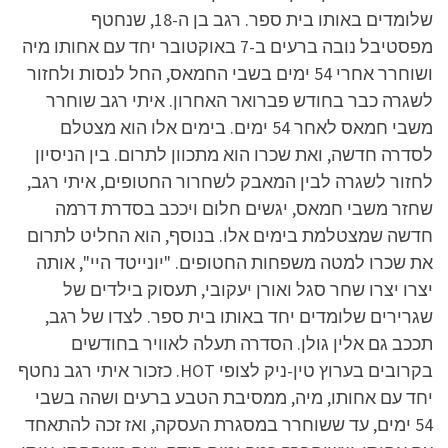
שלומדים באותו בית ספר. רגב בן ה-18, שנחטף
מפסטיבל נובה ברעים ב-7 באוקטובר יחד עם אחותו מיה
ושוחרר אחרי 54 ימים בשבי החמאס, החל לנסות ולחזור
לשגרה כבר בחודש פברואר האחרון. איתי רגב שוחרר
משבי חמאס לאחר 54 ימים. בימים אלו הוא מצטלם
לסדרה חדשה, ואת שכרו הוא מתכוון לתרום. בין הניסיון
לחזור לשגרה לבין המאבק לשחרור החטופים, איתי רגב,
שחזר משבי חמאס, יגשים חלום ויככב בסדרת דרמה
חדשה שמצטלמת בימים אלו. בנוסף, הוא החליט לתרום
את שכרו למטה משפחות החטופים. "יונייטד היי", אותה
יצרו יצרו שחר סגל ואורן יעקובי, תעסוק בילדים של
שגרירים שלומדים יחד באותו בית ספר. לצדו של רגב,
תככב גם אלין גולן. הסדרה תעלה לאוויר בחודשים
בקרובים בערוץ טין-ניק לצופי HOT. כזכור איתי רגב נחטף
יחד עם אחותו, מיה, ממסיבת הטבע ברעים ושהה בשבי
54 ימים, עד ששוחרר במסגרת העסקה, ואז זכה להתאחד