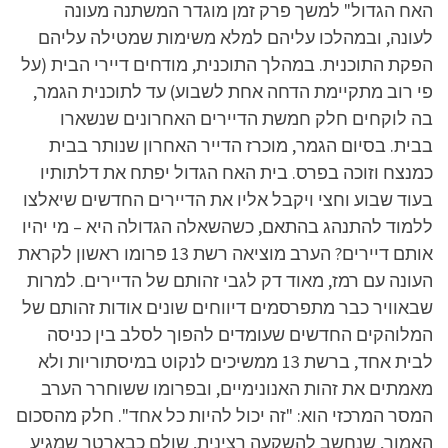
האח הגדול" למשך פרק זמן מוגדר המשתנה מעונה
לעונה, ובמהלכו עליהם למלא משימות שמטילה עליהם
הפקת התוכנית. במהלך התוכנית, מודחים דיירי הבית (על
פי רוב מתקיימת הדחה אחת לשבוע) עד לתוכנית הגמר,
בה לוקחים חלק חמשת הדיירים האחרונים שנשארו
בבית. בסיום הגמר, מוכרז הדייר האחרון שנותר בבית
כמנצח וזוכה בפרס. בית האח הגדול יפתח את דלתותיו
בעוד שבוע וחצי ויקבל אליו את הדיירים החדשים שיאלצו
ללמוד להתנהג בהתאם, כשהשאלה הגדולה היא – מי יהיו
אותם דיירים? הערב מוציאה רשת 13 פרומו ראשון לקראת
העונה עם רמז, מאוד דק לגבי זהותם של הדיירים. למרות
שבאוויר כבר מתפרסמים דיווחים שונים אודות זהותם של
המלוהקים החדשים שעומדים להפוך לסלב בין כניסה
לבית אחד, ברשת 13 ממשיכים לנקוט במיסתוריות ולא
מאמתים את זהות האנונימיים, ובפרומו ששוחרר הערב
המסר המרכזי הוא: "זה יכול להיות כל אחד". חלק מהסכום
האמור, שנחשב להשקעה רצינית, שולם כבארטר שמגיע