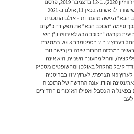
של ישראל באירוויזיון 2019 שנערך בתל אביב) ועדן אלנה (שייצגה את ישראל באירוויזיון 2021, לאחר ביטול אירוויזיון 2020). ב-12 בדצמבר 2019, פרסם
בתחילה תאגיד השידור הישראלי כי החל משנת 2022 ייבחר נציג ישראל באירוויזיון במתכונת קדם-אירוויזיון, שישודר לראשונה בכאן 11, אולם ב-2021
כב הבא” הגישה מועמדות – אולם התוכנית
טור ישראל” מרשת 13 שהתמודדה מולה זכתה במכרז ותבחר את הנציג הישראלי לאירוויזיון 2022. בכך סיימה “הכוכב הבא” את תפקידה כ”קדם
שית ועד השביעית נקראה "הכוכב הבא לאירוויזיון") היא
תוכנית מציאות ישראלית, אשר היוותה המשך לקדם-אירוויזיון מהעונה השנייה ועד השביעית. שידור התוכנית החל בערוץ 2 ב-2 בספטמבר 2013 במסגרת
ך לתוכנית "כוכב נולד", כאשר במרכזה תחרות שירה בין כישרונות
קציה), והחל מהעונה השנייה, היא אינה
ודד קיבל מהקהל באולפן ומהשופטים מספיק
קולות כדי לעבור את הרף הנדרש כדי לעבור לשלב הבא. פורמט "הכוכב הבא" נמכר לרשת ABC האמריקאית, לערוץ M6 הצרפתי, לערוץ ITV בבריטניה
ן, ארגנטינה והודו. עונה החדשה של התוכנית
ם בפאנל היה נסבל ואפילו האזכורים התדירים
לעבו