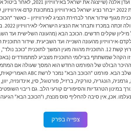
נית מגוף שידור אחר לבחירת הנציג לאירוויזיון – כאשר “הכו
“אקס פק
רה לאוויר ביוני 2021 עם פרס של מיליון שקלים חדשים. הכוכב הבא (מהעונה השלי
שידורי קשת, ומנובמבר 2017 היא משודרת בערוץ קשת 12. התוכנית מהווה מעין המש
 זו הקהל שמשתתף בצילומי התוכנית מצביע למתמודדים (באפלי
ן ההיכר הבולט של הפורמט החדש הוא המסך שעולה אם המתמ
גרמניה, הונגריה, טורקיה, ברזיל, פורטוגל, סין, אינדונזיה, יוו
ורך במינון הטרגדיות והסיפורים קורעי הלב. גם ריבוי השופטי
עלמו. אכן, אין סיבה להחליף סוס מנצח, ו"הכוכב הבא" הגיעה 
צפייה בפרק