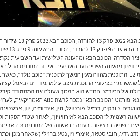
בלעדית. תקציר הסדרה: הכוכב הבא (מהעונה השלישית ועד השביעית נק
קשת, ומנובמבר 2017 היא משודרת בערוץ קשת 12. התוכנית מהווה מעין המשך לתוכנית 
קהל שמשתתף בצילומי התוכנית מצביע למתמודדים (באפליקציה),
 הבולט של הפורמט החדש הוא המסך שעולה אם המתמודד קיבל
שונה רשמית ל”הכוכב הבא לאירוויזיון”, לאחר שטדי הפקות ו
עם השנייה ברציפות. בעונה הראשונה של התוכנית זכה אביתר ק