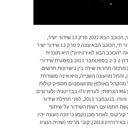
הכוכב הבא 2022 פרק 13 לצפייה ישירה, הכוכב הבא 2022 פרק 13 להורדה, הכוכב הבא 2022 פרק 13 שידור חי, הכוכב הבא 2022 פרק 13 שידור ישיר,
הכוכב הבא עונה 9 פרק 13 לצפייה ישירה, הכוכב הבא עונה 9 פרק 13 להורדה, הכוכב הבא עונה 9 פרק 13 שידור חי, הכוכב הבא עונה 9 פרק 13 שידור ישיר
ראה “הכוכב הבא לאירוויזיון”) היא תוכנית
מציאות ישראלית, אשר היוותה המשך לקדם-אירוויזיון מהעונה השנייה ועד השביעית. שידור התוכנית החל בערוץ 2 ב-2 בספטמבר 2013 במסגרת שידורי
“כוכב נולד”, כאשר במרכזה תחרות שירה בין כישרונות חדשים
 והחל מהעונה השנייה, היא אינה משודרת
 מהקהל באולפן ומהשופטים מספיק קולות
כדי לעבור את הרף הנדרש כדי לעבור לשלב הבא. פורמט “הכוכב הבא” נמכר לרשת ABC האמריקאית, לערוץ M6 הצרפתי, לערוץ ITV בבריטניה ולערוצים
במדינות נוספות כגון: רוסיה, איטליה, גרמניה, הונגריה, טורקיה, ברזיל, פורטוגל, סין, אינדונזיה, יוון, ארגנטינה והודו. בנובמבר 2015, לפני תחילת שידור
קשת חתמו עם רשות השידור על שיתוף
ורקוס. לאחר מכן נקבע כי זוכה העונה יהיו
נציג ישראל באירוויזיון בשנות הזכייה שלו, והם נדב גדג’, חובי סטאר, אימרי זיו, נטע ברזילי (שלאחר מכן זכתה באירוויזיון 2018), קובי מרימי (שהיה הנציג