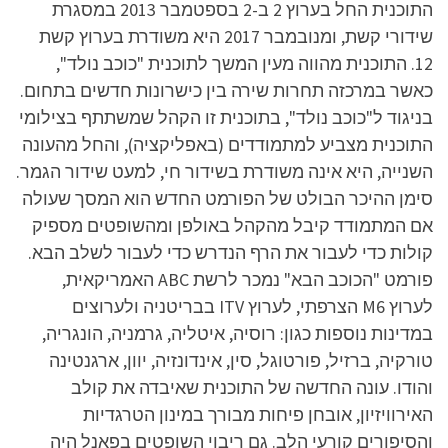
התוכנית החל בערוץ 2 ב-2 בספטמבר 2013 במסגרת
שידורי קשת, ומנובמבר 2017 היא משודרת בערוץ קשת
12. התוכנית מהווה מעין המשך לתוכנית "כוכב נולד",
כאשר במרכזה תחרות שירה בין כישרונות חדשים בתחום.
בניגוד ל"כוכב נולד", בתוכנית זו הקהל שמשתתף בצילומי
התוכנית מצביע למתמודדים (באפליקציה), והחל מהעונה
השנייה, היא אינה משודרת בשידור חי, למעט שידור הגמר.
סימן ההיכר הבולט של הפורמט החדש הוא המסך שעולה
אם המתמודד קיבל מהקהל באולפן ומהשופטים מספיק
קולות כדי לעבור את הרף הנדרש כדי לעבור לשלב הבא.
פורמט "הכוכב הבא" נמכר לרשת ABC האמריקאית,
לערוץ M6 הצרפתי, לערוץ ITV בבריטניה ולערוצים
במדינות נוספות כגון: רוסיה, איטליה, גרמניה, הונגריה,
טורקיה, ברזיל, פורטוגל, סין, אינדונזיה, יוון, ארגנטינה
והודו. עונה החדשה של התוכנית שאיבדה את קולב
האירוויזיון, אובחן פיחות מבורך במינון הטרגדיות
והסיפורים קורעי הלב. גם ריבוי השופטים בפאנל היה