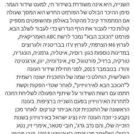
השנייה, היא אינה משודרת בשידור חי, למעט שידור הגמר.
סימן ההיכר הבולט של הפורמט החדש הוא המסך שעולה
אם המתמודד קיבל מהקהל באולפן ומהשופטים מספיק
קולות כדי לעבור את הרף הנדרש כדי לעבור לשלב הבא.
פורמט “הכוכב הבא” נמכר לרשת ABC האמריקאית,
לערוץ M6 הצרפתי, לערוץ ITV בבריטניה ולערוצים
במדינות נוספות כגון: רוסיה, איטליה, גרמניה, הונגריה,
טורקיה, ברזיל, פורטוגל, סין, אינדונזיה, יוון, ארגנטינה
והודו. בנובמבר 2015, לפני תחילת שידור העונה
השלישית, הוחלט כי שמה של התוכנית ישונה רשמית
ל”הכוכב הבא לאירוויזיון”, לאחר שטדי הפקות וקשת
חתמו עם רשות השידור על שיתוף הפעולה לשליחת הזוכה
לתחרות האירוויזיון בפעם השנייה ברציפות. בעונה
הראשונה של התוכנית זכה אביתר קורקוס. לאחר מכן
נקבע כי זוכה העונה יהיו נציג ישראל באירוויזיון בשנות
הזכייה שלו, והם נדב גדג’, חובי סטאר, אימרי זיו, נטע
ברזילי (שלאחר מכן זכתה באירוויזיון 2018), קובי מרימי