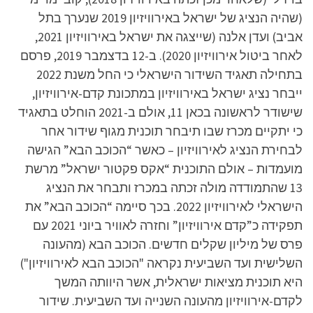
(שהיה הנציג של ישראל באירוויזיון 2019 שנערך בתל
אביב) ועדן אלנה (שייצגה את ישראל באירוויזיון 2021,
לאחר ביטול אירוויזיון 2020). ב-12 בדצמבר 2019, פרסם
בתחילה תאגיד השידור הישראלי כי החל משנת 2022
ייבחר נציג ישראל באירוויזיון במתכונת קדם-אירוויזיון,
שישודר לראשונה בכאן 11, אולם ב-2021 הוחלט בתאגיד
כי יתקיים מכרז שבו תיבחר תוכנית מגוף שידור אחר
לבחירת הנציג לאירוויזיון – כאשר “הכוכב הבא” הגישה
מועמדות – אולם התוכנית “אקס פקטור ישראל” מרשת
13 שהתמודדה מולה זכתה במכרז ותבחר את הנציג
הישראלי לאירוויזיון 2022. בכך סיימה “הכוכב הבא” את
תפקידה כ”קדם אירוויזיון” וחזרה לאוויר ביוני 2021 עם
פרס של מיליון שקלים חדשים. הכוכב הבא (מהעונה
השלישית ועד השביעית נקראה "הכוכב הבא לאירוויזיון")
היא תוכנית מציאות ישראלית, אשר היוותה המשך
לקדם-אירוויזיון מהעונה השנייה ועד השביעית. שידור