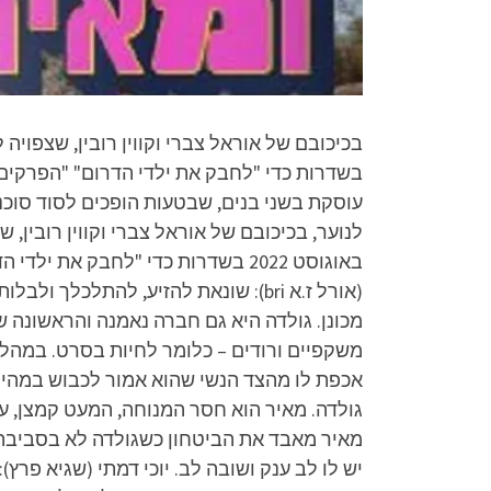
עוסקת בשני בנים, שבטעות הופכים לסוד סוכני
(אורל ז.א bri): שונאת להזיע, להתל
מכונן. גולדה היא גם חברה נאמנה והראשונה ש
משקפיים ורודים – כלומר לחיות בסרט. במהלך
אכפת לו מהצד הנשי שהוא אמור לכבוש במהירות
גולדה. מאיר הוא חסר המנוחה, המעט קמצן, עם 
מאיר מאבד את הביטחון כשגולדה לא בסביבה כ
יש לו לב ענק ושובה לב. יוכי דמתי (שגיא פר