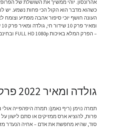
אהרונסון. יוהי ממשיך את השושלת של הפרופי
כשהוא מדבר הוא הקול הכי פחות נשמע. יש לו
– הפרק המלא באיכות FULL HD 1080p ובחינם הדלפה בלעדית. תקציר הסדרה: גולדה ומאיר היא סדרת טלוויזיה קומית ישראלית לנוער,
גולדה ומאיר 2022 פרק 10
תמרה נוימן (ריף נאמן): תמרה היפהפייה אולי
פרות, להוציא ארס ממזיקים או סתם לישון על
סוד, שהיא מחפשת את אדם – אחיה הנעדר מזה