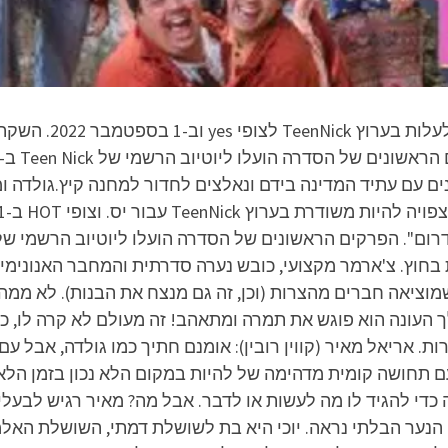
ם עם עתיד המדינה בידם ונאלצים לחדור למחנה קיץ.גולדה ומ
כלך ולבלות בחוץ. צ'ארמר מקצועי, כובש נערה סדרתית והמחבר האנ
מוציאה חברים מהצרות (וכן, זה גם מנצח את הבנות). לא ממה
 העונה הוא פוגש את תמרה ומתאהב! זה מעולם לא קרה לו, כ
. אריאל מאיר (קווין רובין): אומנם חתיך כמו גולדה, אבל ע
תחושה קומית מדהימה של להיות במקום הלא נכון בזמן הלא נכו
די להגיד לו מה לעשות או לדבר. אבל מה? מאיר רגיש לבעלי 
ץ): הנער הבלתי נראה. יוכי היא בת לשושלת דמתי, השושלת הא