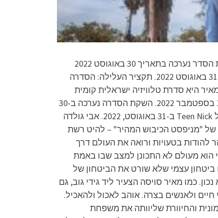
בכיכובם של אוראל צברי וקווין רובין, שצפויה לעלות בערוץ TeenNick לצופי yes וב-1 בספטמבר 2022. השקת הסדר נערכה בתאריך 30 באוגוסט 2022
בשדרות כדי "לחבק את ילדי הדרום" "הפרקים הראשונים של הסדרה הועלו ליוטיוב הרשמי של Teen Nick ב-31 באוגוסט 2022. תקציר העלילה: הסדרה
איר היא סדרת טלוויזיה ישראלית קומית
לנוער, בכיכובם של אוראל צברי וקווין רובין, שצפויה להיות משודרת בערוץ TeenNick עבור יס. וצופי HOT ב-1 בספטמבר 2022. השקת הסדרה נערכה ב-30
באוגוסט 2022 בשדרות כדי "לחבק את ילדי הדרום". הפרקים הראשונים של הסדרה הועלו ליוטיוב הרשמי של Teen Nick ב-31 באוגוסט, 2022. אבי גולדה
ונימי של "מניפסט הכיבוש המהיר" – להיט רשת
ר להודות בטעויות ורואה את העולם דרך
י הוא מעולם לא התכונן למצב שבו באמת
ם ביטחון עצמי שלא שורט את הביטחון של
ן. כמו מאיר סויסה הצעיר ליד גידי גוב, גם
חיים ולאנשים בצרה. אוהב לאכול ולהאכיל.
למונית והחיוורת שליוותה את משפחת