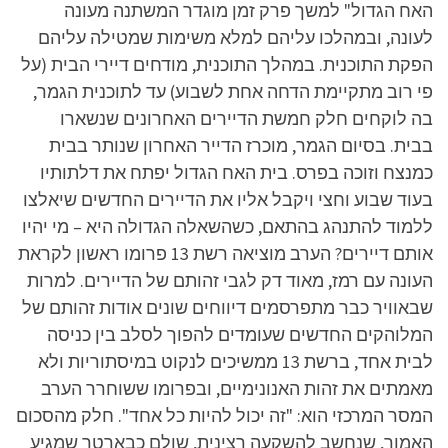
האח הגדול" למשך פרק זמן מוגדר המשתנה מעונה
לעונה, ובמהלכו עליהם למלא משימות שמטילה עליהם
הפקת התוכנית. במהלך התוכנית, מודחים דיירי הבית (על
פי רוב מתקיימת הדחה אחת לשבוע) עד לתוכנית הגמר,
בה לוקחים חלק חמשת הדיירים האחרונים שנשארו
בבית. בסיום הגמר, מוכרז הדייר האחרון שנותר בבית
כמנצח וזוכה בפרס. בית האח הגדול יפתח את דלתותיו
בעוד שבוע וחצי ויקבל אליו את הדיירים החדשים שיאלצו
ללמוד להתנהג בהתאם, כשהשאלה הגדולה היא – מי יהיו
אותם דיירים? הערב מוציאה רשת 13 פרומו ראשון לקראת
העונה עם רמז, מאוד דק לגבי זהותם של הדיירים. למרות
שבאוויר כבר מתפרסמים דיווחים שונים אודות זהותם של
המלוהקים החדשים שעומדים להפוך לסלב בין כניסה
לבית אחד, ברשת 13 ממשיכים לנקוט במיסתוריות ולא
מאמתים את זהות האנונימיים, ובפרומו ששוחרר הערב
המסר המרכזי הוא: "זה יכול להיות כל אחד". חלק מהסכום
האמור, שנחשב להשקעה רצינית, שולם כבארטר שמגיע