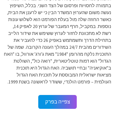
בתמורה לחסויות ופרסום של הצד השני. בכלל, השיפוץ
נעשה משום שהערוץ המשדר הבין כי יש לרענן את הבית,
כאשר החוזה שלה מול בעלת הפורמט הוא לשלוש עונות
נוספות. במקביל, חרף המעבר של ערוץ 20 לאפיק 14,
רשת לא מתכוונת לחזור לערוץ ששימש את שידור הלייב
בתחילת הדרך ותשמתמש באפיק 26 כדי להעביר את
השידורים מהבית 24/7 במהלך העונה הקרובה. שמה של
התוכנית נלקח מהרומן "1984" מאת ג'ורג' אורוול, בו "האח
הגדול" הוא דמות טוטליטארית, "רואה כול", השולטת
ב"אוקיאניה" ובחיי תושביה. האח הגדול היא תוכנית
מציאות ישראלית המבוססת על תוכנית האח הגדול
העולמית – פורמט הולנדי, ששודר לראשונה בשנת 1999.
צפייה בפרק