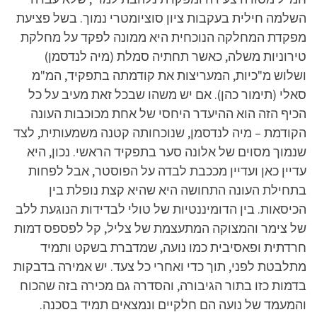
השלמה חילית בעקבות ציון סוציומטרי נמוך. בשל פציעת
מפקדת המחלקה הנוכחית היא ממונה לפקד על מחלקת
טירוניות משלה, כאשר תחתיה סמלת (מיה לנדסמן)
ושלוש מ"כיות, המעריצות את קודמתה בתפקיד, המ"מ
סאלי (תימור כהן). אם יש משהו שבכל זאת מעיב על כל
הכיף הזה הוא ההיעדר היחסי של אחת מכוכבות העונה
הקודמת – מיה לנדסמן, שנוכחותה קטנה משמעותית, לצד
שנמוך מסוים של אלונה סער בתפקיד הראשי. נכון, היא
עדיין כאן ועדיין מככבת לבדה על הפוסטר, אבל לפחות
בתחילת העונה התחושה היא שהיא קצת נופלת בין
הכיסאות. בין הדומיננטיות של טולי לבדידות הנוגעת ללב
של צימר והמצוקה המתעצמת של צליל, קל לפספס דמות
חרדתית ופאסיבית כמו נועה, שמדברת בשקט ותמיד
מתלבטת לפני, תוך כדי ואחרי כל צעד. יש אמירה בדבקות
בדמות כזו בתור הגיבורה, והסדרה גם מכירה בזה שהכוח
והמעמד של נועה הם חלקיים ונמצאים תמיד בסכנה.