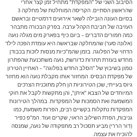
הסיבוב השני של "המפקדת" מתחיל זמן קצר אחרי
שהראשון הסתיים. הקריסה המוחלטת של מחלקה 3
בסיום העונה הובילה לשאר אירועים דרמטיים ובראשם
העזיבה של חביבת הקהל ערבה. בפרק הבכורה מתבהר
כמה חמורים הדברים – ביום כיף בפארק מים מגלה נועה
(אלונה סער) שהמחלקה שבראשה היא עומדת הפכה לילד
הדחוי של הפלוגה. בזמן שהמ"כיות מנסות לזכות בכבודן
מחדש בעזרת תחרות כדורשת, נועה משתכנעת שהפתרון
טמון בשיבוץ של "הסלב החדש בפלוגה" – האחיין הטירון
של מפקדת הבסיס. המחזור אותו מקבלת נועה הוא מחזור
גיוס בעייתי, שכן הטירוניות הן חלק מתוכנית הצרכים
המיוחדים של הצבא "איתן", והן מתקשות לקבל את חוקי
המשמעת ואת הסמכות של המפקדות. במהלך הטירונות
המפקדות נתקלות בקשיים רבים, הפרות משמעת, כמו
גניבות, הפרת השילוב הראוי, שקרים ועוד. המ"פ כפיר
(דור הררי) מביע תסכול רב מתפקודה של נועה, שמנסה
להוכיח את עצמה.