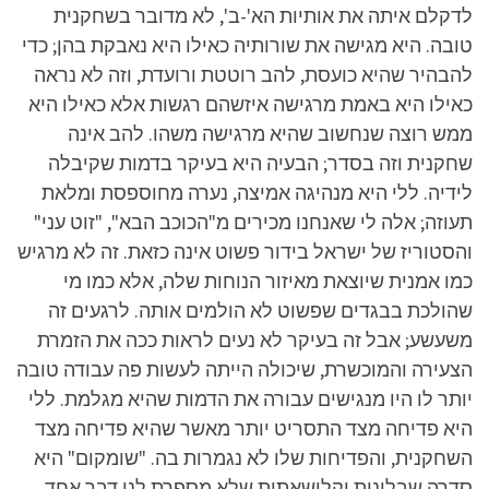
לדקלם איתה את אותיות הא'-ב', לא מדובר בשחקנית
טובה. היא מגישה את שורותיה כאילו היא נאבקת בהן; כדי
להבהיר שהיא כועסת, להב רוטטת ורועדת, וזה לא נראה
כאילו היא באמת מרגישה איזשהם רגשות אלא כאילו היא
ממש רוצה שנחשוב שהיא מרגישה משהו. להב אינה
שחקנית וזה בסדר; הבעיה היא בעיקר בדמות שקיבלה
לידיה. ללי היא מנהיגה אמיצה, נערה מחוספסת ומלאת
תעוזה; אלה לי שאנחנו מכירים מ"הכוכב הבא", "זוט עני"
והסטוריז של ישראל בידור פשוט אינה כזאת. זה לא מרגיש
כמו אמנית שיוצאת מאיזור הנוחות שלה, אלא כמו מי
שהולכת בבגדים שפשוט לא הולמים אותה. לרגעים זה
משעשע; אבל זה בעיקר לא נעים לראות ככה את הזמרת
הצעירה והמוכשרת, שיכולה הייתה לעשות פה עבודה טובה
יותר לו היו מנגישים עבורה את הדמות שהיא מגלמת. ללי
היא פדיחה מצד התסריט יותר מאשר שהיא פדיחה מצד
השחקנית, והפדיחות שלו לא נגמרות בה. "שומקום" היא
סדרה שבלונית וקלישאתית שלא מספרת לנו דבר אחד