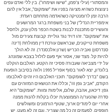
והמסתורי (עילי צ'פמן, "שישו ושימחו"). בין ללי ואדם עפים
ניצוצות כשהיא מציגה בפניו את "שומקום", אבל אין להם
הרבה זמן לרומנטיקה כשהאדמה מתחתם רועדת:
אימפריית הנדל"ן של בני משפחת ברגר המרושעים
והעשירים מתכננת לבנות בשטח הכפר מלון ענק, ולחסל
את "שומקום". זהו דויד נגד גוליית: קבוצת צעירים מול
משפחת טייקונים, שבראשם עורכת דין ממולחת (דינה
סנדרסון) ואביה הכריש (שרון אלכסנדר). זה לא הולך
להיות קל. מצד שני, אסור אף פעם לזלזל בצבא שמונהג
על ידי מצביאה שעבורה פסיכי זה הקטע. האלבום הוקלט
בלונדון, יצא לאור בסוף אפריל 1995 ולווה בסיבוב הופעות
בשם "בדרך לשומקום". תוכני האלבום היו זהים לאלבומו
הקודם, "אביב גפן III", וכללו את הנושאים המזוהים עם
גפן: דיכאון, אהבה, שלום, אלימות ומוות. "שומקום" היא
סדרה שהנער/ה הממוצע/ת יוכלו בקלות להנות ממנה
אחרי יום לימודים ארוך, שטוף הורמונים ומשולשים
חופפים. לפעמים זה כל מה שצריך, וגם זה לא מעט. יש