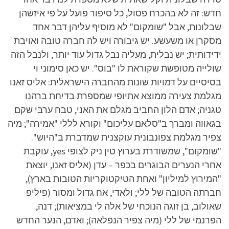
חדש: זה לא בהכרח פסול, כל סיפור פועל על פי איזשהן
שבלונות, אבל "שומקום" לא מוסיף עליהן דבר אחד
מסקרן או משעשע. יש גיבורה ויש לה חברה טובה ואויבת
ידידותית; יש נבלית, מעליה נבל גדול עוד יותר, ולנבל הזה
שולייה מטופשת שקוראת לו "בוס". יש כאן סימוני וי
בסיסיים על דמויות שונות מהחברה הישראלית: אליס זאנו
מגלמת צעירה ממוצא אתיופי שמספרת בדיחת ברהנו
טגניה; אדם הלון החביב מגלם את האני, טבח ערבי שקם
בגאווה ומברך ב"סלאם עליכום" וקורא לללי "אמירה"; מיה
צפיר מגלמת צפונבונית עוקצנית שמדברת ב"היוש".
"שומקום", שמשודרת בערוץ טין ניק לצופי yes, עוקבת
אחרי הנערים הבוגרים בכפר – עדן (אליס זאנו, יוצאת
"המירוץ למיליון" ואחת הטיקטוקריות הטובות בארץ),
חברתה הטובה של ללי; ולאדי, אח גדול ומסור (פיליפ
שאולוב, בן זוגה הנוכחי של אלה לי במציאות); דנה,
הפרנמי של ללי (מיה צפיר הנפלאה); ואדם, הנער החדש