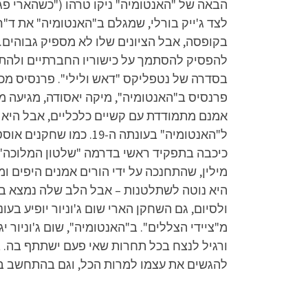
הבאה של "האנטומיה" ניקו טרהו ("כשהארי פג
לצד ג'ייק בורלי, שמגלם ב"האנטומיה" את ד"
בקופסה, אבל הציונים שלו לא מספיק גבוהים. 
להפסיק להסתמך על כישוריו החברתיים ולהתמ
בסדרה של נטפליקס "דאש ולילי". פרנסיס מככ
פרנסיס ב"האנטומיה", מיקה יאסודה, מגיעה 
אמנם מתמודדת עם קשיים כלכליים, אבל היא 
ל"האנטומיה" בעונתה ה
כיכבה בתפקיד ראשי בדרמה "שלטון המלוכה" ו
מילין, שהתחנכה על ידי הורים אמנים היפים ומ
היא נוטה לשתלטנות – אבל הלב שלה נמצא במק
ולסיום, גם השחקן הארי שום ג'וניור יופיע בעו
מ"ציידי הצללים". ב"האנטומיה", שום ג'וניור י
ורגיל לנצח בכל תחרות שאי פעם ישתתף בה. 
להגשים את עצמו למרות הכל, וגם בהתחשב ב