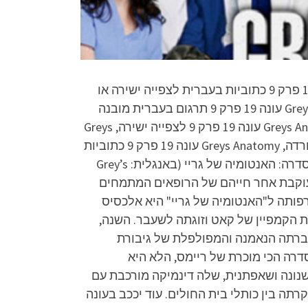
האנטומיה של גריי עונה 19 פרק 9 תרגום בעברית מובנה לצפייה ישירה או להורדה, האנטומיה של גריי עונה 19 פרק 9 כתוביות בעברית לצפייה ישירה או
להורדה, Grey’s Anatomy עונה 19 פרק 9 לצפייה ישירה, Grey’s Anatomy עונה 19 פרק 9 להורדה, Grey’s Anatomy עונה 19 פרק 9 תרגום בעברית מובנה
לצפייה ישירה או להורדה, Grey’s Anatomy עונה 19 פרק 9 כתוביות בעברית לצפייה ישירה או להורדה, Greys Anatomy עונה 19 פרק 9 לצפייה ישירה, Greys
Anatomy עונה 19 פרק 9 להורדה, Greys Anatomy עונה 19 פרק 9 תרגום בעברית מובנה לצפייה ישירה או להורדה, Greys Anatomy עונה 19 פרק 9 כתוביות
בעברית לצפייה ישירה או להורדה – הפרק המלא באיכות FULL HD 1080p ובחינם, הדלפה בלעדית. תקציר הסדרה: האנטומיה של גריי (באנגלית: Grey’s
אית אמריקאית שנוצרה על ידי שונדה ריימס ומשודרת בערוץ “ABC”. הסדרה עוקבת אחר חייהם של הרופאים המתמחים
פותה ל"האנטומיה של גריי" היא אלכסיס
ת הקמפיין של קאט וזוגתה לשעבר. השנה,
חברתה הנאמנה והמפולפלת של גיבורת
דרה הכי מוכרת של ריימס, הלא היא
שנונה ושאפתנית, שלה דינמיקה מורכבת עם
ה בין כותלי בית החולים. עוד יככב בעונה