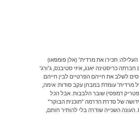
ה-15 כולל וב-Partner tv משודרת הסדרה עד העונה ה-15 כולל. תקציר העלילה: תכירו את מרדית’ (אלן פומפאו)
רתה כריסטינה יאנג, איזי סטיבנס, ג’ורג’
סים לשלב את חייהם הפרטיים לבין חייהם
 מרדית’ עומדת במבחן עקב סודות: אימה,
פטריק דמפסי) שובר הלבבות. אבל הכל
ידושה של סדרת הדרמה "תוכנית הבוקר"
העונה השנייה שודרה בלי להותיר חותם,