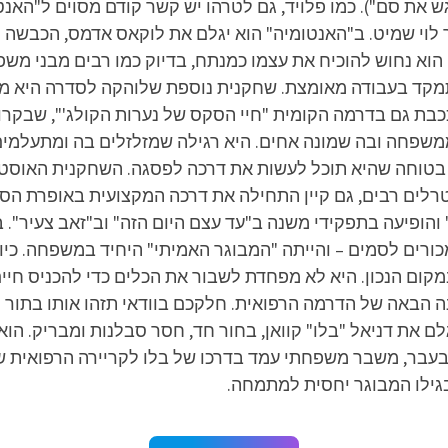
ש את סם"). כמו פלויד, גם לטרהו יש קשר קודם מסוים ל"האנ
ר לוי שמיט. ב"האנטומיה" הוא יגלם את לוקאס אדמס, הכבשה 
הוא נחוש להוכיח את עצמו כמנתח, בדיוק כמו רבים מבני משפ
קד בעבודה מאומצת. שחקנית נוספת שלוהקה לסדרה היא מידו
בת גם בדרמה הקומית "חיי הסקס של נערות הקולג'", שבקרוב
ממשפחה ובה שמונה אחים. היא רגילה שמזלזלים בה ומתעלמי
בטוחה שהיא תוכל לעשות את דרכה לפסגה. השחקנית האוסטרל
-19. כמו שחקנים אוסטרלים רבים, גם קיין התחילה את דרכה המקצועית באו
הופיעה בתפקידי משנה ב"עד עצם היום הזה" וב"זאב צעיר". ב
כורים לסמים – והייתה "המבוגר האמיתי" היחיד במשפחה. כיוו
ום הנכון. היא לא מפחדת לשבור את הכלים כדי להכניס חיים,
נה הבאה של הדרמה הרפואית. חלקכם בוודאי תזהו אותו בתור מייק
גלם את דניאל "בלו" קוואן, בחור חד, חסר סבלנות ומבריק. הו
בעבר, משבר משפחתי עמד בדרכו של בלו לקריירה הרפואית שה
גילו המבוגר יחסית למתמחה.