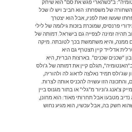
טומיה": ב"כשהארי פגש את סם" הוא שיחק
השחורה של משפחתו: הוא חביב ויש לו שכל
חתו שעשו זאת לפניו, אבל הוא יצטרך
רי פרנסיס, שמוכרת בזכות גילומה של לילי
 תהיה זמינה לצפייה גם בישראל. דמותה של
ם ממנה, והיא משתמשת בכך לטובתה. מיקה
ית אדלייד קיין תצטרף גם היא
פרת הסבון "שכנים שכנים". בארצות הברית, היא
"האנטומיה", תגלם קיין את דמותה של ג'ולס
ן שג'ולס תמיד נאלצה לדאוג לה ולהוריה,
 והתכונה הזו עשויה להכניס אותה לצרות.
 צ'אנג ג'וניור מ"גלי" או בתור מגנוס ביין
א נדיב מטבעו אבל תחרותי מאוד: הוא מחונן,
וא חשק בה, אבל עכשיו, הוא מגיע נחוש