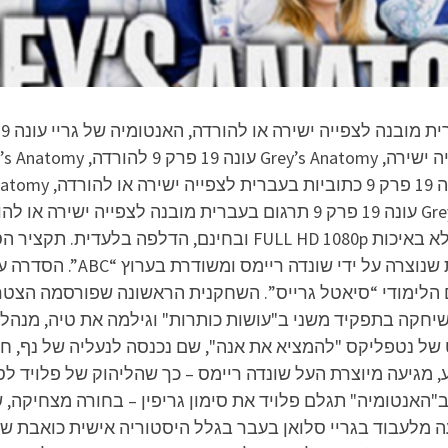
Anatomy) היא סדרת דרמה רפו
 הלימודי “סיאטל גרייס”. השחקנית הראשונה שפורסמה הצטר
שיחקה בתפקיד משני ב"עושות כותרות" וגילמה את טיה, מנהל
של נטפליקס "להמציא את אנה", שם נכנסה לנעליה של נף, 
, מגיעה מיוצרת העל שונדה ריימס – כך שהליהוק של פלויד לס
האנטומיה" תגלם פלויד את סימון גריפין – בחורה מצחיקה, 
 מלעבוד בגריי סלואן בעבר בגלל היסטוריה אישית כואבת שקרת