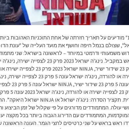
רגע אחרי הכניסה לשנת 2023, בערוץ "קשת 12" מודיעים על תאריך חזרתה של אחת התוכני
וש משמעותי ודרמטי במיוחד – לראשונה בישראל: שני מתמודדים
באיכות FULL HD 1080p ובחינם, הדלפה בלעדית.
י עולה. המתמודדים מדורגים על פי שקלול של זמן הביצוע ו
 המוקדמות, המתמודדים עם הדירוג הגבוה ביותר בכל מקצה י