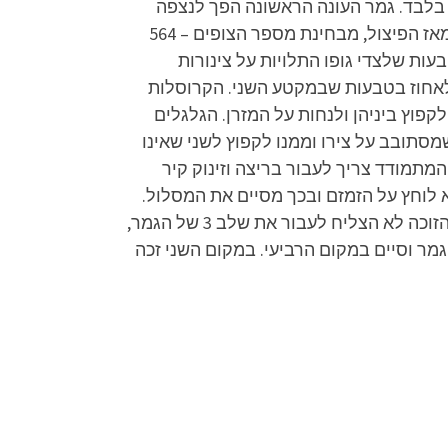
 בלבד. גמר העונה הראשונה הפך לנצפה
ביותר בערוץ מסחרי ישראלי מאז פיצול ערוץ 2, עם 25.6% רייטינג, כמו כן, התוכנית גם הייתה הנצפית ביותר מאז הפיצול, מבחינת מספר הצופים – 564
להיאחז בידיים בשתי טבעות שלצדי גופו התלויות על צינורות
ולאחוז בטבעות שבמקטע השני. הקרוסלות
הפוכות, לקפוץ ביניהן ולנחות על המזרן. הגלגלים
הראשון שמסתובב על צירו וממנו לקפוץ לשני שאינו
למזרן. הקיר (מכשול 6, כל המקצים) במכשול זה המתמודד צריך לעבור בריצה וזינוק קיר
הוא לוחץ על הזמזם ובכך מסיים את המסלול.
העונה השנייה עלתה ב-20 ביולי והסתיימה ב-3 בנובמבר 2019. המנצח היה גיל מרנץ. בניגוד לעונה הקודמת, הזוכה לא הצליח לעבור את שלב 3 של הגמר,
ר וסיים במקום הרביעי. במקום השני זכה