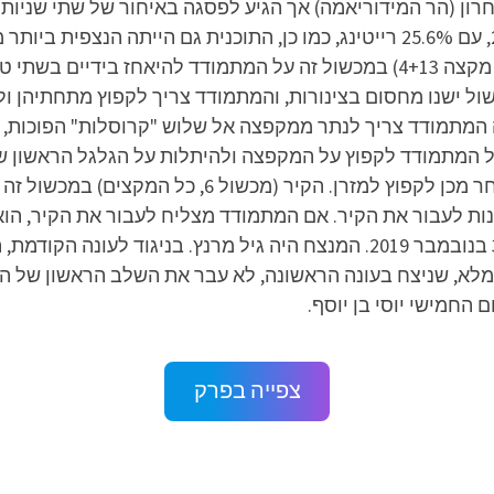
רון (הר המידוריאמה) אך הגיע לפסגה באיחור של שתי שניות
אלף צופים בממוצע. צינור הטבעות (מכשול 5, מקצה 4+13) במכשול זה על המתמודד 
שול ישנו מחסום בצינורות, והמתמודד צריך לקפוץ מתחתיהן 
 5+7+VIP+10+11) במכשול זה המתמודד צריך לנתר ממקפצה אל שלוש "קרוסלות" 
, מקצה 9+12) במכשול זה על המתמודד לקפוץ על המקפצה ולהיתלות על הגלגל 
מסתובב על צירו ומתנדנד קדימה ואחורה ולאחר מכן לקפוץ 
ה ניסיונות לעבור את הקיר. אם המתמודד מצליח לעבור את הקיר, 
לא, שניצח בעונה הראשונה, לא עבר את השלב הראשון של הגמ
החמישי יוסי בן יוסף.
צפייה בפרק