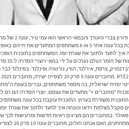
מתעדים את עצמם. יוצרי
משודרת בערוץ HOT3. הפורמט: התוכנית עוקבת בכל עונה אחר 5 או 6 מ
יך לתעד ולתווך את שגרת יומו. המשתתפים בתוכנית הופכי
רוצי שידור בכ-17 מדינות ובהן דנמרק, צרפת, אירלנד, הודו, נורווגיה ופינלנד.
יטי יומית ישראלית, בה מספר משתתפים, גברים בעונת ה"מחוב
נית "מחוברים +" מתעדים את עצמם. יוצרי הסדרה הם רם לנדס
ז. התוכנית משודרת בערוץ. התוכנית עוקבת בכל עונה משתתפי
ם מקבל מצלמת וידאו והונחה איך לתעד ולתווך את שגרת יו
ס פאולר. במחוברים הם מציגים ראיות חדשות ומרעישות לכך