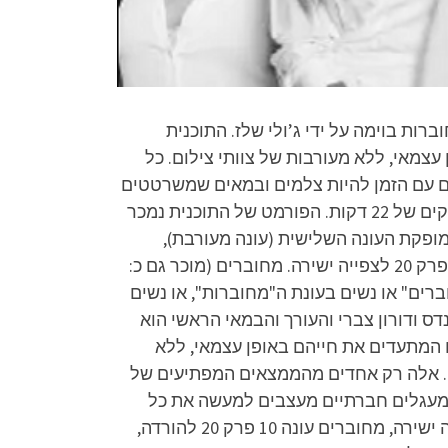
 הסדרה הם רם לנדס ודורון צברי והעורך והבמאי הראשי הוא עמי טיר, עונה 2 של מחוברות בוימה על ידי ג’ולי שלז. התוכנית
שתתפים המתעדים את חייהם באופן עצמאי, ללא מעורבות של צוותי צילום. כל
ם עם הזמן להיות צלמים ובמאים שמשרטטים
בעזרת המצלמה את הסיפור שלהם. אלפי השעות של חומר הגלם נערכים על ידי במאי ויוצרי הסדרה ל-35 פרקים של 22 דקות. הפורמט של התוכנית נמכר
 בפינלנד כבר מופקת העונה השלישית (עונה מעורבת),
באירלנד שודרה הסדרה בערוץ בציבורי האירי RTÉ2. מחוברים עונה 5 פרק 20 לצפייה ישירה, מחוברים 2023 פרק 20 לצפייה ישירה. מחוברים (מוכר גם כ:
רים" או נשים בעונת ה"מחוברות", או נשים
 ודורון צברי והעורך והבמאי הראשי הוא
ם המתעדים את חייהם באופן עצמאי, ללא
מו. אלה רק אחדים מהממצאים המפתיעים של
 שמעגלים חברתיים מעצבים למעשה את כל
היבטי חיינו: איך אנחנו מרגישים, עם מי אנחנו מתחתנים, האם אנחנו חולים, מחוברים עונה 10 פרק 20 לצפייה ישירה, מחוברים עונה 10 פרק 20 להורדה,