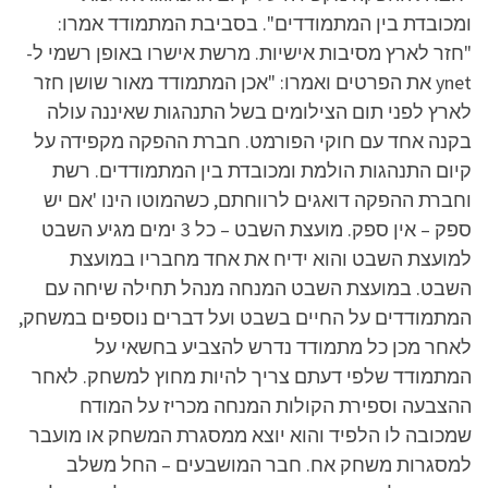
ומכובדת בין המתמודדים". בסביבת המתמודד אמרו:
"חזר לארץ מסיבות אישיות. מרשת אישרו באופן רשמי ל-
ynet את הפרטים ואמרו: "אכן המתמודד מאור שושן חזר
לארץ לפני תום הצילומים בשל התנהגות שאיננה עולה
בקנה אחד עם חוקי הפורמט. חברת ההפקה מקפידה על
קיום התנהגות הולמת ומכובדת בין המתמודדים. רשת
וחברת ההפקה דואגים לרווחתם, כשהמוטו הינו 'אם יש
ספק – אין ספק. מועצת השבט – כל 3 ימים מגיע השבט
למועצת השבט והוא ידיח את אחד מחבריו במועצת
השבט. במועצת השבט המנחה מנהל תחילה שיחה עם
המתמודדים על החיים בשבט ועל דברים נוספים במשחק,
לאחר מכן כל מתמודד נדרש להצביע בחשאי על
המתמודד שלפי דעתם צריך להיות מחוץ למשחק. לאחר
ההצבעה וספירת הקולות המנחה מכריז על המודח
שמכובה לו הלפיד והוא יוצא ממסגרת המשחק או מועבר
למסגרות משחק אח. חבר המושבעים – החל משלב