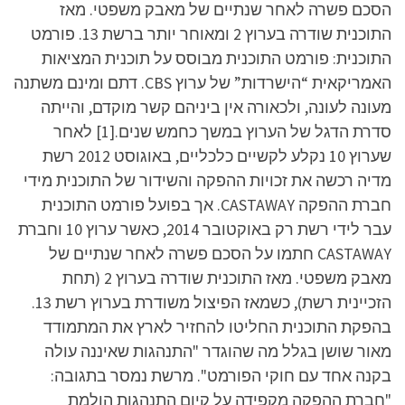
הסכם פשרה לאחר שנתיים של מאבק משפטי. מאז
התוכנית שודרה בערוץ 2 ומאוחר יותר ברשת 13. פורמט
התוכנית: פורמט התוכנית מבוסס על תוכנית המציאות
האמריקאית “הישרדות” של ערוץ CBS. דתם ומינם משתנה
מעונה לעונה, ולכאורה אין ביניהם קשר מוקדם, והייתה
סדרת הדגל של הערוץ במשך כחמש שנים.[1] לאחר
שערוץ 10 נקלע לקשיים כלכליים, באוגוסט 2012 רשת
מדיה רכשה את זכויות ההפקה והשידור של התוכנית מידי
חברת ההפקה CASTAWAY‏. אך בפועל פורמט התוכנית
עבר לידי רשת רק באוקטובר 2014, כאשר ערוץ 10 וחברת
CASTAWAY חתמו על הסכם פשרה לאחר שנתיים של
מאבק משפטי. מאז התוכנית שודרה בערוץ 2 (תחת
הזכיינית רשת), כשמאז הפיצול משודרת בערוץ רשת 13.
בהפקת התוכנית החליטו להחזיר לארץ את המתמודד
מאור שושן בגלל מה שהוגדר "התנהגות שאיננה עולה
בקנה אחד עם חוקי הפורמט". מרשת נמסר בתגובה:
"חברת ההפקה מקפידה על קיום התנהגות הולמת