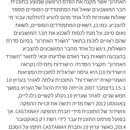
האחרון" אשר מקנה את הפרס הראשון שמוצע בתוכנית.
חבר המושבעים שואל את המתמודדים הסופיים מספר
שאלות שעוזרות לכל אחד מהם להגיע להחלטה עבור מי
להצביע. כמו כן, רשאים המתמודדים הסופיים, לשאת
נאום סיום, על מנת לנסות לשכנע את חבר המושבעים
שהם ראויים לזכות בתואר "השורד האחרון". בסיום סדרת
השאלות, ניגש כל אחד מחבר המושבעים להצביע
בהצבעה חשאית בעד האדם שלדעתו זכאי לתואר "השורד
האחרון". תקציר הסדרה: הישרדות (תחילה נקראה
הישרדות 10) היא גרסה ישראלית לתוכנית המציאות
האמריקאית “הישרדות”. התוכנית עלתה לאוויר בערוץ 10
ב-15 בדצמבר 2007 והייתה סדרת הדגל של הערוץ במשך
חמש שנים. לאחר שערוץ 10 נקלע לקשיים כלכליים,
באוגוסט 2012 רשת מדיה רכשה את זכויות ההפקה
והשידור של התוכנית מידי חברת ההפקה CASTAWAY‏. אך
בפועל פורמט התוכנית עבר לידי רשת רק באוקטובר
2014, כאשר ערוץ 10 וחברת CASTAWAY חתמו על הסכם