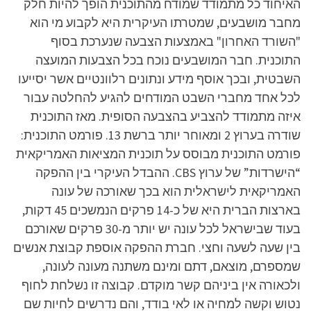
האיחוד כל מתמודד שמודח מהתוכנית הופך להיות חלק
מחבר מושבעים, שמטרתו העיקרית היא לקבוע מי הוא
"השורד האחרון" באמצעות הצבעה שנערכת בסוף
התוכנית. חבר המושבעים נוכח בכל הצבעות המועצה
השבטית, ובכך אוסף מידע ונתונים רלוונטיים אשר יסייעו
לכל אחד מחברי השבט המודחים להגיע להחלטה עבור
איזה מתמודד להצביע בהצבעה הסופית. מאז התוכנית
שודרה בערוץ 2 ומאוחר יותר ברשת 13. פורמט התוכנית:
פורמט התוכנית מבוסס על תוכנית המציאות האמריקאית
“הישרדות” של ערוץ CBS. ההבדל העיקרי בין ההפקה
האמריקאית לישראלית הוא בכך שאורכה של עונה
בארצות הברית היא של כ-14 פרקים הנמשכים 45 דקות,
בעוד שבישראל לכל עונה יש יותר מ-30 פרקים שאורכם
בין שעה לשעה וחצי. חברת ההפקה אוספת קבוצת אנשים
שמספרם, מוצאם, דתם ומינם משתנה מעונה לעונה,
ולכאורה אין ביניהם קשר מוקדם. קבוצה זו נשלחת לחוף
נטוש וקשה למחיה או לאי בודד, והם נדרשים לחיות שם