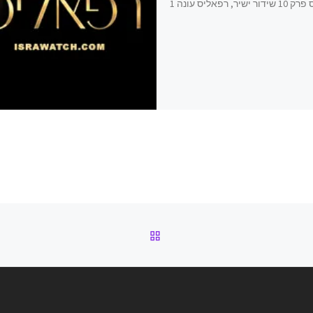
רפאליס פרק 10 שידור ישיר, רפאליס עונה 1
חזרה לרשימת הפוסטים