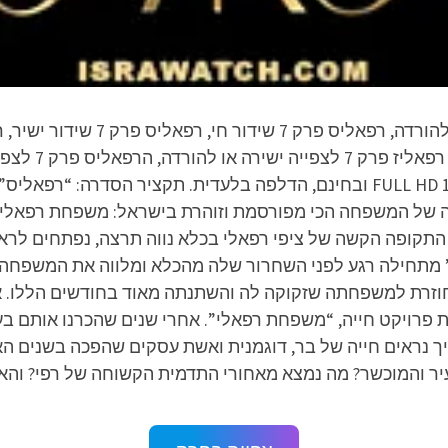
ישירה או להורדה – הפרק המלא באיכות FULL HD 1080p ובחינם, הדלפה בלעדית
ייה של המשפחה הכי מפורסמת וזוהרת בישראל: משפחת רפאלי – ב
 התקופה הקשה של ציפי רפאלי בכלא נווה תרצה, נפתחים לרא
מתחילה רגע לפני השחרור שלה מהכלא ומלווה את המשפחה ש
וזרת למשפחתה שזקוקה לה והשתנתה מאוד בחודשים הללו. א
פרויקט חייה, “משפחת רפאלי”. אחרי שנים שהכרנו אותם בעי
יך נראים חייה של בר, דוגמנית ואשת עסקים שהפכה בשנים ה
הצעיר והמוכשר? מה נמצא מאחורי התדמית הקשוחה של רפי? וה