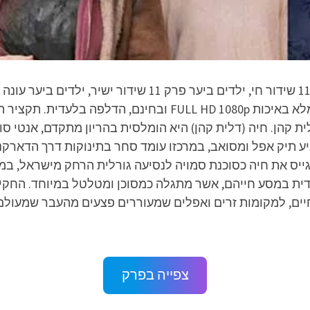
ביער עונה 1 פרק 11 שידור חי ישיר – הפרק המלא באיכות D 1080p
 קהן. חיה (דלית קהן) היא הומלסית בהריון מתקדם, אנטי סוצ
גיע תיק אפל ומסואב, במרכזו עומד סחר בתינוקות דרך הדארק
לגייס את חיה כסוכנת סמויה לנסיעה גורלית הרחק מישראל, ב
דדית במסע חייהם, אשר מתגלה כמסוכן ומטלטל במיוחד. הח
חיים, למקומות זרים ואפלים שמעוררים פצעים מהעבר שמעולם
צפייה בפרק