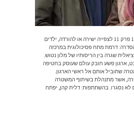
ילדים ביער פרק 11 להורדה, ילדים ביער פרק 11 שידור חי, ילדים ביער פרק 11 שידור ישיר, ילדים ביער עונה 1 פרק 11 לצפייה ישירה או להורדה, ילדים
FULL H ובחינם, הדלפה בלעדית. תקציר הסדרה: דרמת מתח פסיכולוגית במרכזה
יאלית שגרה בין הריסותיו של מלון נטוש.
נט, ארגון פשע חובק עולם שעוסק בחטיפה
מטרה שתוביל אותם אל ראשי הארגון.
קירה, אשר מתנהלת בשיתוף המשטרה
 לא נסגרו. בהשתתפות: דלית קהן, יפתח