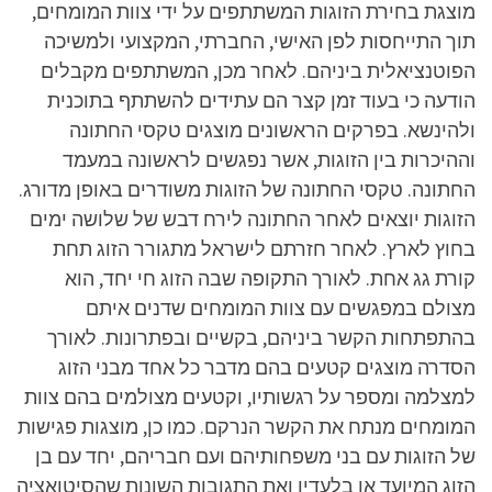
מוצגת בחירת הזוגות המשתתפים על ידי צוות המומחים,
תוך התייחסות לפן האישי, החברתי, המקצועי ולמשיכה
הפוטנציאלית ביניהם. לאחר מכן, המשתתפים מקבלים
הודעה כי בעוד זמן קצר הם עתידים להשתתף בתוכנית
ולהינשא. בפרקים הראשונים מוצגים טקסי החתונה
וההיכרות בין הזוגות, אשר נפגשים לראשונה במעמד
החתונה. טקסי החתונה של הזוגות משודרים באופן מדורג.
הזוגות יוצאים לאחר החתונה לירח דבש של שלושה ימים
בחוץ לארץ. לאחר חזרתם לישראל מתגורר הזוג תחת
קורת גג אחת. לאורך התקופה שבה הזוג חי יחד, הוא
מצולם במפגשים עם צוות המומחים שדנים איתם
בהתפתחות הקשר ביניהם, בקשיים ובפתרונות. לאורך
הסדרה מוצגים קטעים בהם מדבר כל אחד מבני הזוג
למצלמה ומספר על רגשותיו, וקטעים מצולמים בהם צוות
המומחים מנתח את הקשר הנרקם. כמו כן, מוצגות פגישות
של הזוגות עם בני משפחותיהם ועם חבריהם, יחד עם בן
הזוג המיועד או בלעדיו ואת התגובות השונות שהסיטואציה