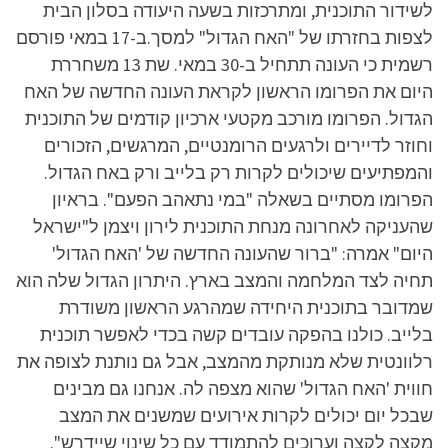
לשידור התוכנית, ומתרכזות בשעה היעודה בסלון הבית
לצפות בחזרתו של "האח הגדול" למסך.ב-17 במאי פורסם
רשמית כי העונה תתחיל ב-30 במאי. שת 13 משחררת
היום את הפרומו הראשון לקראת העונה החדשה של האח
הגדול. הפרומו מורכב מקטעי ארכיון קודמים של התוכנית
וחוזר לדיירים ולרגעים הרומנטיים, המרגשים, הזכורים
והמפתיעים שיכולים לקרות רק בלייב ורק באח הגדול.
הפרומו מסתיים בשאלה "במי נתאהב הפעם". בראיון
שהעניקה לאחרונה מנחת התוכנית לירון ויצמן ל"ישראל
היום" אמרה: "ברור שהעונה החדשה של 'האח הגדול'
תחיה לצד המלחמה והמצב בארץ. היתרון הגדול שלה הוא
שמדובר בתוכנית היחידה שמהרגע הראשון משודרת
בלייב. כולנו בהפקה עובדים קשה בכדי לאפשר תוכנית
רלוונטית שלא מנותקת מהמצב, אבל גם נותנת לצופה את
חווית 'האח הגדול' שהוא מצפה לה. אנחנו גם מבינים
שבכל יום יכולים לקרות אירועים שמשנים את המצב
מקצה לקצה וערוכים להתמודד עם כל שינוי שיידרש".