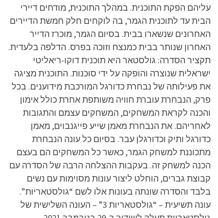
עליהם הפקת התוכנית. במהלך התוכנית, מודחים דיירי
הבית עד לתוכנית הגמר, בה לוקחים חלק חמשת הדיירים
האחרונים שנשארו בבית. בסיום הגמר, מוכרז הדייר
האחרון שנותר בבית כמנצח וזוכה בפרס. הדלפה בלעדית.
תקציר הסדרה: גולסטאר היא תוכנית דוקו-ריאליטי
ישראלית שנוצרה והופקה על ידי סוכנות. התוכנית מציגה
את פעילותה של נבחרת כדורגל המורכבת מידוענים. בכל
פרק, הנבחרת עוברת חוויה משותפת אחרת כולל אימון
והכנה לקראת המשחקים, המשחקים עצמם והתגובות
לאחריהם. את הנבחרת מאמן שייע פייגנבוים, מאמן
כדורגל ותיק וכדורגלן עבר. בסיום כל עונה הנבחרת
מתכוננת למשחק הגמר, כאשר כל המשחקים הם בעצם
הכנה למשחק זה. בעקבות ההצלחה הרבה של הסדרה עם
קבוצת גברים, הוחלט ליצור עונות מסוימות עם נשים
בלבד והסדרה שונתה בעונות אלו לשם “גולסטאריות”.
עונה תשיעית – “גולסטאריות 3” – העונה השלישית של
גולסטאריות תעלה לשידור ב-29 בנובמבר 2021.