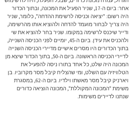
הגדול, עמדה מכונת כדורים, שבכל הפעלה, היה לה שימוש
אחר: ביום ה-17, שניר הפעיל את המכונה, ובתוך הכדור
היה רשום: "יציאה וכניסה לרשימת ההדחה", כלומר, שניר
היה צריך לבחור מועמד להדחה ולהוציא אותו מהרשימה,
ודייר שיכנס לרשימה במקומו. שניר בחר להוציא את שי
ולהכניס את עידן. ביום ה-45, יומיים לפני הכניסה השנייה,
בתוך הכדורים היו מסרים אישיים מדיירי הכניסה השנייה
לדיירי הכניסה הראשונה. ביום ה-50, בתוך הכדור שיצא מן
המכונה היה שלט, כל אחד בתורו ניסה להפעיל את
הטלוויזיה עם השלט, ומי שהצליח קיבל מסר מקרוביו. בן
ויארניק קיבל מסר מאשתו וילדיו. ביום ה-62, במסגרת
משימת "המכונה המקוללת", המכונה הוציאה כדורים
שנתנו לדיירים משימות.