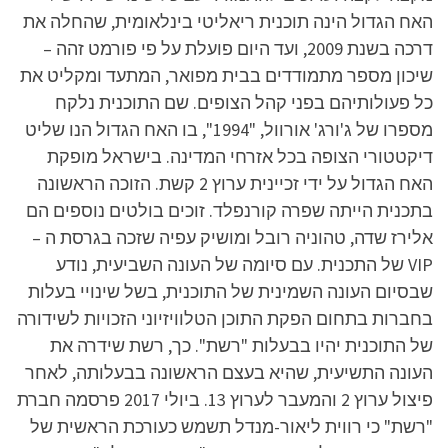
האח הגדול הינה תוכנית ריאליטי בינלאומית, שהחלה את
דרכה בשנת 2009, ועד היום פועלת על פי פורמט זהה –
שיכון מספר מתמודדים בבית מפואר, המתעד ומקליט את
כל פעולותיהם בפני קהל הצופים. שם התוכנית נלקח
מספרו של ג'ורג' אורוול, "1994", בו האח הגדול הנו שליט
דיקטטורי הצופה בכל אזרחי המדינה. בישראל מופקת
האח הגדול על ידי זכיינית ערוץ 2 קשת. הזוכה הראשונה
בתכנית הייתה שפרה קורנפלד. זוכים בולטים נוספים הם
אלירז שדה, טהוניה רובל ומושיק עפיה שזכה בגרסת ה –
VIP של התכנית. עם סיומה של העונה השביעית, נודע
שבסיום העונה השמינית של התוכנית, בשל שינויי בעלות
בחברות בתחום הפקת התוכן הטלוויזיוני הזכויות לשידורה
של התוכנית יהיו בבעלות "רשת". כך, רשת שידרה את
העונה התשיעית, שהיא בעצם הראשונה בבעלותה, לאחר
פיצול ערוץ 2 והמעבר לערוץ 13. ביולי 2017 פרסמה חברת
"רשת" כי רווית ליאור-מנדל תשמש כעורכת הראשית של