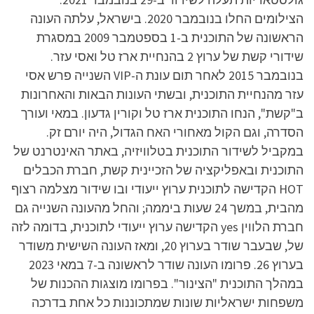
הצילומים החלו בנובמבר 2020. בישראל, עלתה העונה
הראשונה של התוכנית ב-1 בספטמבר 2009 במסגרת
שידורי קשת של ערוץ 2 בהנחיית ארז טל ואסי עזר.
בנובמבר 2015 לאחר תום עונת ה-VIP השנייה פרש אסי
עזר מהנחיית התוכנית, ובשתי העונות הבאות והאחרונות
ב"קשת", הנחו התוכנית ארז טל וקורין גדעון. במאי ועורך
הסדרה, וגם הקול מאחורי האח הגדול, היה יורם זק.
במקביל לשידור התוכנית בטלוויזיה, באתר האינטרנט של
התוכנית ובאפליקציה של הזכיינית קשת, חברת הכבלים
HOT הקדישה לתוכנית ערוץ ייעודי ובו שידור מצלמה רצוף
מהבית, במשך 24 שעות ביממה; והחל מהעונה השנייה גם
חברת הלווין yes הקדישה ערוץ ייעודי לתוכנית, בדומה לזה
של, שבעבר שודר בערוץ 20, ומאז העונה השישית משודר
בערוץ 26. פרומו העונה שודר לראשונה ב-7 במאי 2023
במהלך התוכנית "הצינור". בפרומו מוצגות ההכנות של
משפחות ישראליות שונות שמתכוננות כל אחת בדרכה