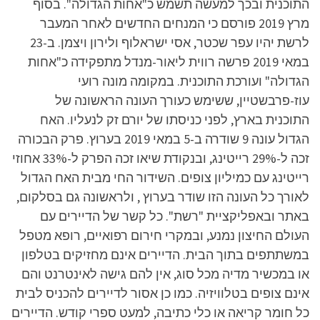
התוכנית ובכך למעשה תשמש כ"אחות הגדולה". בסוף
מרץ 2019 פורסם כי המנחים החדשים לאחר המעבר
לרשת יהיו עפר שכטר, אסי ישראלוף ולירון ויצמן. ב-23
במאי 2019 פרשה רווית ליאור-מנדל מתפקידה כ"אחות
הגדולה" ועורכת התוכנית. במקומה מונה רועי
עוז-פרבשטיין, ששימש כעורך העונה הראשונה של
התוכנית בארץ, לפני כניסתו של יורם זק לנעליו. האח
הגדול עונה 9 שודרה ב-5 במאי 2019 בערוץ. פרק הבכורה
זכה ל-29% רייטינג, ובנקודת שיאו זכה הפרק ל-33% אחוזי
רייטינג עם כמיליון צופים. השידור החי מבית האח הגדול
לאורך כל העונה הזו שודר בערוץ , ולראשונה גם בסלקום,
באתר ובאפליקציית "רשת". כל קשר של הדיירים עם
העולם החיצון נמנע, ובמקרי חירום רפואיים, רופא מטפל
במשתתפים בתוך הבית. הדיירים אינם מחזיקים בטלפון
או במכשיר מדיה מכל סוג, אין להם גישה לאינטרנט והם
אינם צופים בטלוויזיה. כמו כן אסור לדיירים להכניס לבית
כל חומר קריאה או כלי כתיבה, למעט ספרי קודש. הדיירים