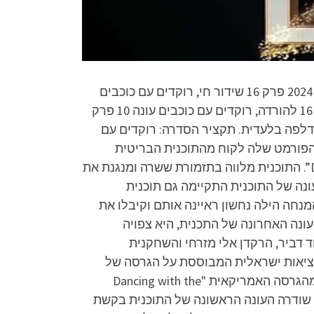
רוקדים עם כוכבים 2024 פרק 16 לצפייה ישירה, רוקדים עם כוכבים 2024 פרק 16 להורדה, רוקדים עם כוכבים 2024 פרק 16 שידור חי, רוקדים עם כוכבים
2024 פרק 16 שידור ישיר, רוקדים עם כוכבים עונה 10 פרק 16 לצפייה ישירה, רוקדים עם כוכבים עונה 10 פרק 16 להורדה, רוקדים עם כוכבים עונה 10 פרק
ים עונה 10 פרק 16 שידור ישיר, הפרק המלא באיכות FULL HD 1080p ובחינם, הדלפה בלעדית. תקציר הסדרה: רוקדים עם
ם היא תוכנית מציאות ישראלית ששודרה בשנים 2005–2012 במסגרת שידורי הזכיינית “רשת” בערוץ 2. הפורמט שלה לקוח מהתוכנית הבריטית
“Strictly Come Dancing” המקורית של רשת BBC, ושמה לקוח מהגרסה האמריקאית “Dancing with the Stars”. התוכנית מלווה בתזמורת ששרה ומנגנת את
עונה של התוכנית התקיימה גם תוכנית
מנחה הילה נחשון ראיינה אותם וקיבלו את
פרת קליג. העונה השמינית (2022): כעשור מאז שידור העונה האחרונה של התכנית, היא צפויה
דן דוד דביר, הרקדן אלי מזרחי והשחקנית
אר 2022. רוקדים עם כוכבים היא תוכנית מציאות ישראלית המבוססת על הגרסה של
הזכיינית רשת. הפורמט שלה לקוח מהתוכנית הבריטית "Strictly Come Dancing" של רשת BBC, ושמה לקוח מהגרסה האמריקאית "Dancing with the
Stars". בשנים 2005–2012 שודרה התוכנית במסגרת שידורי "רשת" בערוץ 2, ובפברואר 2022 ועד אפריל 2022 שודרה העונה הראשונה של התוכנית בקשת