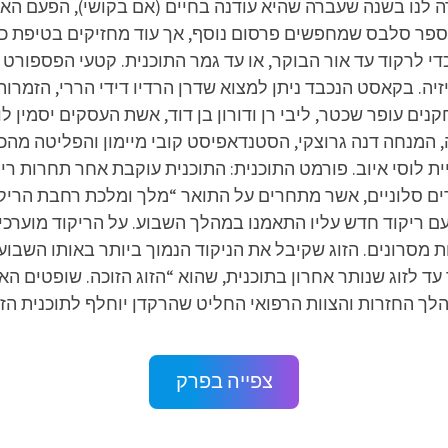
כירה לנו בשנה שעברה שהיא עודנה בחיים (אם בקושי), הפעם 
יזיה הייתה אי שם ב-2012. כעת, מספר סלבס שמחפשים פרסום נוסף, אך עוד מחזיק
י לרקוד עד אור הבוקר, או עד גמר התוכנית. קטעי הפספורט 
ה. בקאסט הנכבד ניתן למצוא שדרן הרדיו דידי הררי, הזמרות 
קנים עופר שכטר, ליבי רן ודורון בן דוד, אשת העסקים יסמין ל
לכה, המנחה דנה גרוצקי, הסטנדאפיסט קובי מיימון והפליטה מה
ר העונה השמינית בקשת 12, בהנחיית לוסי איוב. פורמט התוכנית: התוכנית עוקבת 
קודים סלוניים, אשר מתחרים על התואר “מלך ומלכת רחבת הרי
עם ריקוד חדש עליו התאמנו במהלך השבוע. על הריקוד מוערכי
 מסרונים. הזוג שקיבל את הניקוד הנמוך ביותר באותו השבוע
עד לזוג שנותר אחרון בתוכנית, שהוא “הזוג הזוכה. שופטים האו
לך החזרות והצוות הרפואי החליט שהרקדן יוחלף לתוכנית הזא
צפייה בפרק