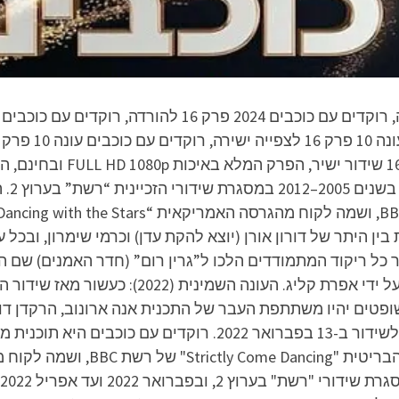
16 שידור חי, רוקדים עם כוכב
כוכבי
ן היתר של דורון אורן (יוצא להקת עדן) וכרמי שימרון, ובכל 
 כל ריקוד המתמודדים הלכו ל”גרין רום” (חדר האמנים) שם ה
תוצאות השופטים. התלבושות בתוכנית עוצבו על ידי א
יית לוסי איוב. השופטים יהיו משתתפת העבר של התכנית אנה ארונוב, הרק
והרקדנית רונה-לי שמעון. העונה צפויה לעלות לשידור ב-13 בפברו