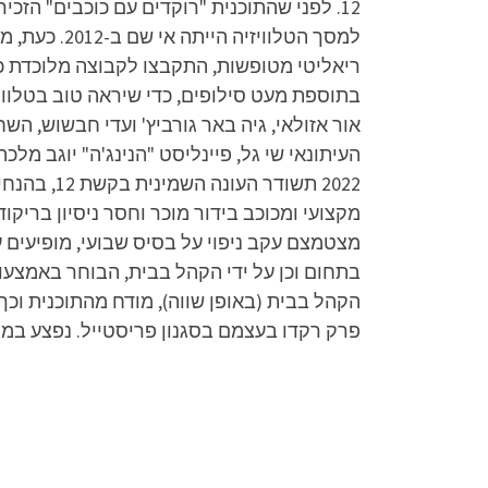
12. לפני שהתוכנית "רוקדים עם כוכבים" הז
למסך הטלוו
ריאליטי מטופשות, התקבצו לקבוצה מלוכדת כד
בתוספת מעט סילופים, כדי שיראה טוב בטלוויזי
אור אזולאי, גיה באר גורביץ' ועדי חבשוש, השח
העיתונאי שי גל, פיינליסט "הנינג'ה" יוגב מ
2022 תשוד
מקצועי ומכוכב בידור מוכר וחסר ניסיון ברי
מצטמצם עקב ניפוי על בסיס שבועי, מופיעים 
בתחום וכן על ידי הקהל בבית, הבוחר באמצעות
הקהל בבית (באופן שווה), מודח מהתוכנית וכך 
פרק רקדו בעצמם בסגנון פריסטייל. נפצע במה