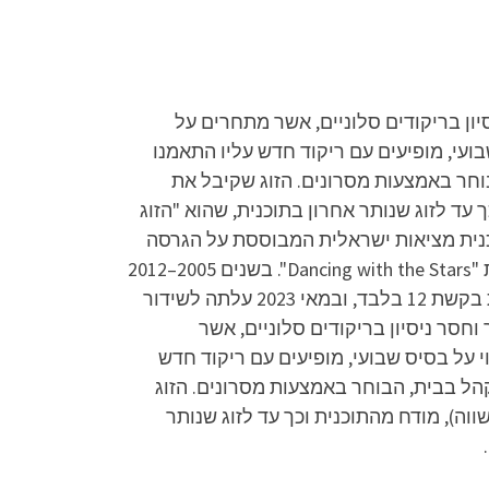
יון בריקודים סלוניים, אשר מתחרים על
עי, מופיעים עם ריקוד חדש עליו התאמנו
וחר באמצעות מסרונים. הזוג שקיבל את
עד לזוג שנותר אחרון בתוכנית, שהוא "הזוג
 תוכנית מציאות ישראלית המבוססת על הגרסה
של הזכיינית רשת. הפורמט שלה לקוח מהתוכנית הבריטית של רשת BBC, ושמה נלקח מן הגרסה האמריקאית "Dancing with the Stars". בשנים 2005–2012
שודרה התוכנית במסגרת שידורי "רשת" בערוץ 2. בפברואר 2022 עלתה לשידור העונה הראשונה של התוכנית בקשת 12 בלבד, ובמאי 2023 עלתה לשידור
חסר ניסיון בריקודים סלוניים, אשר
על בסיס שבועי, מופיעים עם ריקוד חדש
הל בבית, הבוחר באמצעות מסרונים. הזוג
וה), מודח מהתוכנית וכך עד לזוג שנותר