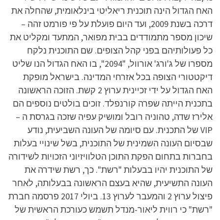
האח הגדול הינה תוכנית ריאליטי בינלאומית, שהחלה את
דרכה בשנת 2009, ועד היום פועלת על פי פורמט זהה –
שיכון מספר מתמודדים בבית מפואר, המתעד ומקליט את
כל פעולותיהם בפני קהל הצופים. שם התוכנית נלקח
מספרו של ג'ורג' אורוול, "2094", בו האח הגדול הנו שליט
דיקטטורי הצופה בכל אזרחי המדינה. בישראל מופקת
האח הגדול על ידי זכיינית ערוץ 2 קשת. הזוכה הראשונה
בתכנית הייתה שפרה קורנפלד. זוכים בולטים נוספים הם
אלירז שדה, טהוניה רובל ומושיק עפיה שזכה בגרסת ה –
VIP של התכנית. עם סיומה של העונה השביעית, נודע
שבסיום העונה השמינית של התוכנית, בשל שינויי בעלות
בחברות בתחום הפקת התוכן הטלוויזיוני הזכויות לשידורה
של התוכנית יהיו בבעלות "רשת". כך, רשת שידרה את
העונה התשיעית, שהיא בעצם הראשונה בבעלותה, לאחר
פיצול ערוץ 2 והמעבר לערוץ 13. ביולי 2017 פרסמה חברת
"רשת" כי רווית ליאור-מנדל תשמש כעורכת הראשית של