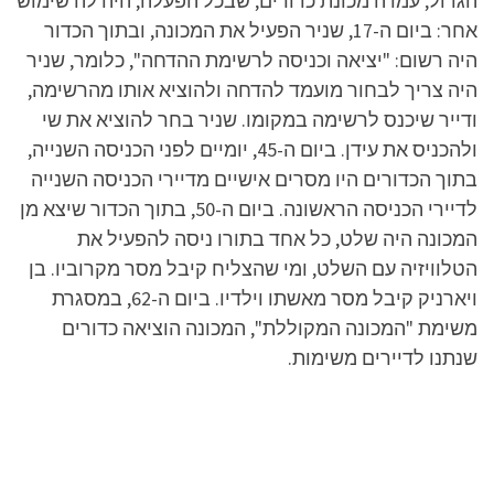
הגדול, עמדה מכונת כדורים, שבכל הפעלה, היה לה שימוש
אחר: ביום ה-17, שניר הפעיל את המכונה, ובתוך הכדור
היה רשום: "יציאה וכניסה לרשימת ההדחה", כלומר, שניר
היה צריך לבחור מועמד להדחה ולהוציא אותו מהרשימה,
ודייר שיכנס לרשימה במקומו. שניר בחר להוציא את שי
ולהכניס את עידן. ביום ה-45, יומיים לפני הכניסה השנייה,
בתוך הכדורים היו מסרים אישיים מדיירי הכניסה השנייה
לדיירי הכניסה הראשונה. ביום ה-50, בתוך הכדור שיצא מן
המכונה היה שלט, כל אחד בתורו ניסה להפעיל את
הטלוויזיה עם השלט, ומי שהצליח קיבל מסר מקרוביו. בן
ויארניק קיבל מסר מאשתו וילדיו. ביום ה-62, במסגרת
משימת "המכונה המקוללת", המכונה הוציאה כדורים
שנתנו לדיירים משימות.