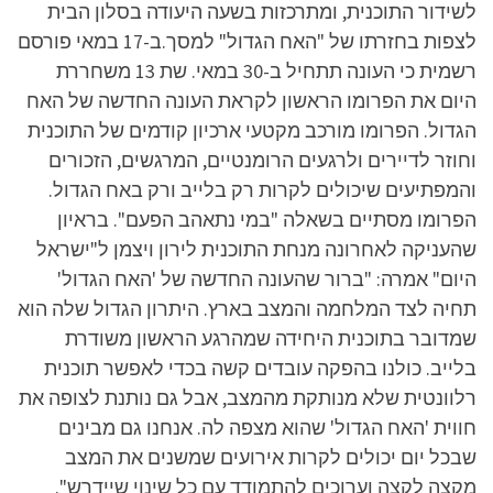
לשידור התוכנית, ומתרכזות בשעה היעודה בסלון הבית
לצפות בחזרתו של "האח הגדול" למסך.ב-17 במאי פורסם
רשמית כי העונה תתחיל ב-30 במאי. שת 13 משחררת
היום את הפרומו הראשון לקראת העונה החדשה של האח
הגדול. הפרומו מורכב מקטעי ארכיון קודמים של התוכנית
וחוזר לדיירים ולרגעים הרומנטיים, המרגשים, הזכורים
והמפתיעים שיכולים לקרות רק בלייב ורק באח הגדול.
הפרומו מסתיים בשאלה "במי נתאהב הפעם". בראיון
שהעניקה לאחרונה מנחת התוכנית לירון ויצמן ל"ישראל
היום" אמרה: "ברור שהעונה החדשה של 'האח הגדול'
תחיה לצד המלחמה והמצב בארץ. היתרון הגדול שלה הוא
שמדובר בתוכנית היחידה שמהרגע הראשון משודרת
בלייב. כולנו בהפקה עובדים קשה בכדי לאפשר תוכנית
רלוונטית שלא מנותקת מהמצב, אבל גם נותנת לצופה את
חווית 'האח הגדול' שהוא מצפה לה. אנחנו גם מבינים
שבכל יום יכולים לקרות אירועים שמשנים את המצב
מקצה לקצה וערוכים להתמודד עם כל שינוי שיידרש".