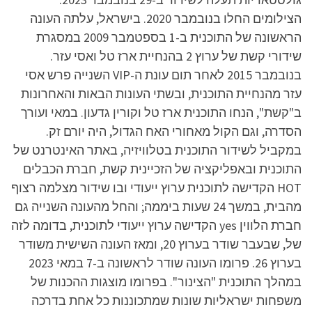
הצילומים החלו בנובמבר 2020. בישראל, עלתה העונה
הראשונה של התוכנית ב-1 בספטמבר 2009 במסגרת
שידורי קשת של ערוץ 2 בהנחיית ארז טל ואסי עזר.
בנובמבר 2015 לאחר תום עונת ה-VIP השנייה פרש אסי
עזר מהנחיית התוכנית, ובשתי העונות הבאות והאחרונות
ב"קשת", הנחו התוכנית ארז טל וקורין גדעון. במאי ועורך
הסדרה, וגם הקול מאחורי האח הגדול, היה יורם זק.
במקביל לשידור התוכנית בטלוויזיה, באתר האינטרנט של
התוכנית ובאפליקציה של הזכיינית קשת, חברת הכבלים
HOT הקדישה לתוכנית ערוץ ייעודי ובו שידור מצלמה רצוף
מהבית, במשך 24 שעות ביממה; והחל מהעונה השנייה גם
חברת הלווין yes הקדישה ערוץ ייעודי לתוכנית, בדומה לזה
של, שבעבר שודר בערוץ 20, ומאז העונה השישית משודר
בערוץ 26. פרומו העונה שודר לראשונה ב-7 במאי 2023
במהלך התוכנית "הצינור". בפרומו מוצגות ההכנות של
משפחות ישראליות שונות שמתכוננות כל אחת בדרכה