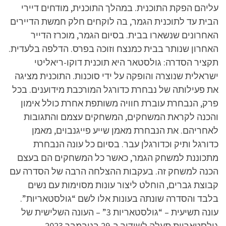
עליהם הפקת התוכנית. במהלך התוכנית, מודחים דיירי
הבית עד לתוכנית הגמר, בה לוקחים חלק חמשת הדיירים
האחרונים שנשארו בבית. בסיום הגמר, מוכרז הדייר
האחרון שנותר בבית כמנצח וזוכה בפרס. הדלפה בלעדית.
תקציר הסדרה: גולסטאר היא תוכנית דוקו-ריאליטי
ישראלית שנוצרה והופקה על ידי סוכנות. התוכנית מציגה
את פעילותה של נבחרת כדורגל המורכבת מידוענים. בכל
פרק, הנבחרת עוברת חוויה משותפת אחרת כולל אימון
והכנה לקראת המשחקים, המשחקים עצמם והתגובות
לאחריהם. את הנבחרת מאמן שייע פייגנבוים, מאמן
כדורגל ותיק וכדורגלן עבר. בסיום כל עונה הנבחרת
מתכוננת למשחק הגמר, כאשר כל המשחקים הם בעצם
הכנה למשחק זה. בעקבות ההצלחה הרבה של הסדרה עם
קבוצת גברים, הוחלט ליצור עונות מסוימות עם נשים
בלבד והסדרה שונתה בעונות אלו לשם “גולסטאריות”.
עונה תשיעית – “גולסטאריות 3” – העונה השלישית של
גולסטאריות תעלה לשידור ב-29 בנובמבר 2023.