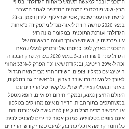
התוכנית ובכך למעשה תשמש כ"אחות הגדולה". בסוף
מרץ 2020 פורסם כי המנחים החדשים לאחר המעבר
לרשת יהיו עפר שכטר, אסי ישראלוף ולירון ויצמן. ב-23
במאי 2020 פרשה רווית ליאור-מנדל מתפקידה כ"אחות
הגדולה" ועורכת התוכנית. במקומה מונה רועי
עוז-פרבשטיין, ששימש כעורך העונה הראשונה של
התוכנית בארץ, לפני כניסתו של יורם זק לנעליו. האח
הגדול עונה 9 שודרה ב-5 במאי 2020 בערוץ. פרק הבכורה
זכה ל-29% רייטינג, ובנקודת שיאו זכה הפרק ל-33% אחוזי
רייטינג עם כמיליון צופים. השידור החי מבית האח הגדול
לאורך כל העונה הזו שודר בערוץ , ולראשונה גם בסלקום,
באתר ובאפליקציית "רשת". כל קשר של הדיירים עם
העולם החיצון נמנע, ובמקרי חירום רפואיים, רופא מטפל
במשתתפים בתוך הבית. הדיירים אינם מחזיקים בטלפון
או במכשיר מדיה מכל סוג, אין להם גישה לאינטרנט והם
אינם צופים בטלוויזיה. כמו כן אסור לדיירים להכניס לבית
כל חומר קריאה או כלי כתיבה, למעט ספרי קודש. הדיירים