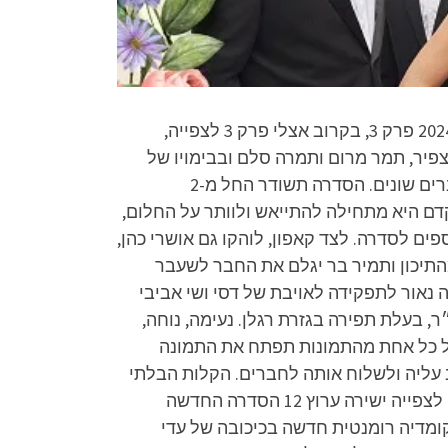
בקרוב אצלי פרק 3 לצפייה ישירה, בקרוב אצלי 2024 פרק 3 לצפייה ישירה, בקרוב אצלי פרק 3, בקרוב אצלי 2024 פרק 3, בקרוב אצלי פרק 3 לצפייה,
 יואב צפיר, תמר מרום ותמרה סלם ובבימויו של
איתן צור. גיבורת הסדרה היא הדס טולדנו, מפיקת חתונות המחפשת אהבה המחוזרת לפתע על ידי ארבעה גברים שונים. הסדרה תשודר החל מ-2
צאה את אהבתה. כלל שהזמן מתקדם היא מתחילה להתייאש ולוותר על החלום,
 גברים שונים מעברה. במרץ 2024 התפרסמו ליהוקים נוספים לסדרה. לצד קאפון, לוהקו גם אושרי כהן,
התיכון ותמיר בר יגלם את החבר לשעבר
 נאור לתפקידה לאויבת של דסי ושי אביבי
פייני חולצת דרייפיט של HDesign- חולצת 100% פוליאסטר במשקל 145 גרם למ״ר, בעלת תפירה בגזרת רגלן. נעימה, נוחה,
 על כל אחת מהתמונות תפתח את התמונה
ב עליה ולשלוח אותה לחברים. הקלות הבלתי
נסבלת של האהבה ומלאכת החיים. מה צפוי לנו המסך במסגרת הסדרות הישראליות?. קבלו את בקרוב אצלי לצפייה ישירה ערוץ 12 הסדרה החדשה
ומדיה רומנטית חדשה בכיכובה של עדי