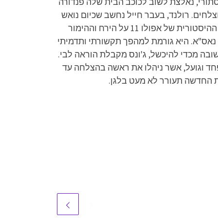
סתורי, נאלצת לשוב לכוכב הבית שלה פנדורה
צלחים. רולנד, בעבר חייל נחשב שכיום נואש
לגאולה. טינה הקטנה, נערה מתבגרת בעלת מזג חם ואהבה לחומרי נפץ, קריג, שומר הראש. לקראת הנחיתה ההיסטורית של אפולו 11 על הירח וההימור
 נאס"א. היא גורמת למהפך תקשורתי ותדמיתי
בה מכדי להיכשל, ג'ונס מקבלת הוראה לבי.
חד וגועל, אשר ניהלו את ראשה בהצלחה עד
 החדשה תעורר לא מעט בלגן.