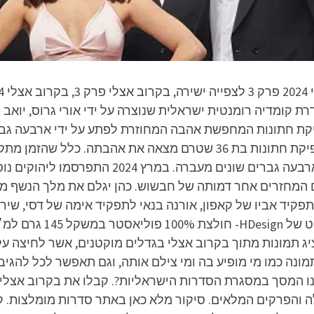
ב אצלי היא סדרת קומדיה רומנטית ישראלית שנוצרה על ידי אורי גרוס,
בספטמבר 2024 בקשת 12. דסי טולדנו היא מפיקת חתונות בת 36 שטרם מ
אך לפתע היא מתחילה להיות מחוזרת על ידי ארבעה
ם המחזרים אחר דמותה של חבשוש. כהן יגלם את מלך הנשף מ
פקיד אביו של קאפון, אורנה בנאי לתפקיד אימה של דסי, שירה
לתפקיד אביה של נאור. מא
מציג תמונות מתוך בקרוב אצלי בגדלים מוקטנים, אשר לחיצה
תמונה כמו מי מופיע בה ומי צילם אותה, וגם תאפשר לכל להגי
 והפרקים המלאים. סיקור מלא כאן באתר סדרות מומלצות. ק