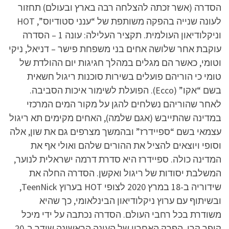
הסדרה (אשר זכתה להצלחה רבה בארץ ובעולם) תחזור
לעונה שנייה בהפקה משותפת של “ענני סטודיוס”, HOT
וניקלודיאון העולמית. תקציר העלילה: עונה 1 – הסדרה
עוקבת אחר שלושה אחים בני משפחת פישר – דניאל, ניקי
וטומי, כאשר הם מגלים במהלך חגיגות יום ההולדת של
טומי כי הוריהם פועלים בשירות סוכנות ריגול חשאית
בשם “אקו” (Ecco). הפועלת לשימור איכות הסביבה.
לאחר שהוריהם נשלחים להגן על מקור המים המרכזי
במדינה שהתייבש (אגם שלמה), האחים מקימים תא ריגול
עצמאי בשם “ספיידרז” ובהמשך מצרפים גם את שון, אלה
וסופי ויוצאים להציל את ההורים שלהם ואולי אף את
המדינה כולה. ספיידרז היא סדרת דרמה ישראלית לנוער,
המשלבת יסודות של ריגול ואקשן. הסדרה החלה את
שידוריה ב-18 במרץ 2020 לצופי HOT בערוץ TeenNick,
ובשיתוף עם ערוץ ניקלודיאון הבינלאומי, כך שהיא
משודרת בכל רחבי העולם. הסדרה נכתבה על ידי מיכל
קופר קרן. הפרק האחרון של העונה הראשונה שודר ב-20