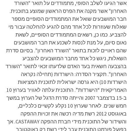
אשר הגיעו לשלב הסופי, מתמודדים על תואר "השורד
האחרון" אשר מקנה את הפרס הראשון שמוצע בתוכנית.
חבר המושבעים שואל את המתמודדים הסופיים מספר
שאלות שעוזרות לכל אחד מהם להגיע להחלטה עבור מי
להצביע. כמו כן, רשאים המתמודדים הסופיים, לשאת
נאום סיום, על מנת לנסות לשכנע את חבר המושבעים
שהם ראויים לזכות בתואר "השורד האחרון". בסיום סדרת
השאלות, ניגש כל אחד מחבר המושבעים להצביע
בהצבעה חשאית בעד האדם שלדעתו זכאי לתואר "השורד
האחרון". תקציר הסדרה: הישרדות (תחילה נקראה
הישרדות 10) היא גרסה ישראלית לתוכנית המציאות
האמריקאית “הישרדות”. התוכנית עלתה לאוויר בערוץ 10
ב-15 בדצמבר 2007 והייתה סדרת הדגל של הערוץ במשך
חמש שנים. לאחר שערוץ 10 נקלע לקשיים כלכליים,
באוגוסט 2012 רשת מדיה רכשה את זכויות ההפקה
והשידור של התוכנית מידי חברת ההפקה CASTAWAY‏. אך
בפועל פורמט התוכנית עבר לידי רשת רק באוקטובר