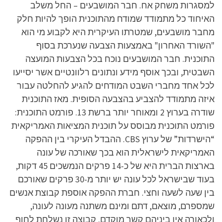
למסגרות משחק אח. חבר המושבעים – החל משלב
האיחוד כל מתמודד שמודח מהתוכנית הופך להיות חלק
מחבר מושבעים, שמטרתו העיקרית היא לקבוע מי הוא
"השורד האחרון" באמצעות הצבעה שנערכת בסוף
התוכנית. חבר המושבעים נוכח בכל הצבעות המועצה
השבטית, ובכך אוסף מידע ונתונים רלוונטיים אשר יסייעו
לכל אחד מחברי השבט המודחים להגיע להחלטה עבור
איזה מתמודד להצביע בהצבעה הסופית. מאז התוכנית
שודרה בערוץ 2 ומאוחר יותר ברשת 13. פורמט התוכנית:
פורמט התוכנית מבוסס על תוכנית המציאות האמריקאית
“הישרדות” של ערוץ CBS. ההבדל העיקרי בין ההפקה
האמריקאית לישראלית הוא בכך שאורכה של עונה
בארצות הברית היא של כ-14 פרקים הנמשכים 45 דקות,
בעוד שבישראל לכל עונה יש יותר מ-30 פרקים שאורכם
בין שעה לשעה וחצי. חברת ההפקה אוספת קבוצת אנשים
שמספרם, מוצאם, דתם ומינם משתנה מעונה לעונה,
ולכאורה אין ביניהם קשר מוקדם. קבוצה זו נשלחת לחוף