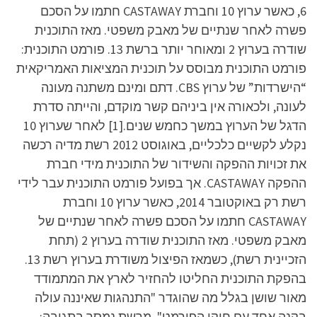
6, כאשר ערוץ 10 וחברת CASTAWAY חתמו על הסכם
פשרה לאחר שנתיים של מאבק משפטי. מאז התוכנית
שודרה בערוץ 2 ומאוחר יותר ברשת 13. פורמט התוכנית:
פורמט התוכנית מבוסס על תוכנית המציאות האמריקאית
“הישרדות” של ערוץ CBS. דתם ומינם משתנה מעונה
לעונה, ולכאורה אין ביניהם קשר מוקדם, והייתה סדרת
הדגל של הערוץ במשך כחמש שנים.[1] לאחר שערוץ 10
נקלע לקשיים כלכליים, באוגוסט 2012 רשת מדיה רכשה
את זכויות ההפקה והשידור של התוכנית מידי חברת
ההפקה CASTAWAY‏. אך בפועל פורמט התוכנית עבר לידי
רשת רק באוקטובר 2014, כאשר ערוץ 10 וחברת
CASTAWAY חתמו על הסכם פשרה לאחר שנתיים של
מאבק משפטי. מאז התוכנית שודרה בערוץ 2 (תחת
הזכיינית רשת), כשמאז הפיצול משודרת בערוץ רשת 13.
בהפקת התוכנית החליטו להחזיר לארץ את המתמודד
מאור שושן בגלל מה שהוגדר "התנהגות שאיננה עולה
בקנה אחד עם חוקי הפורמט". מרשת נמסר בתגובה: