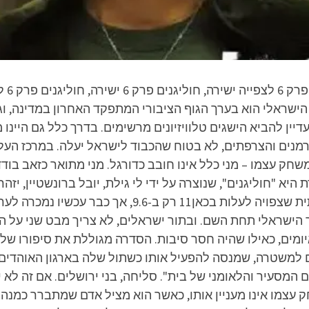
דור הישראלי הוא בערך הגוף הציבורי המתפקד האחרון במדינה, 
 הסדרות של כאן 11 מצליחות עדיין להביא הישגים טלוויזיונים מרשימים. בדרך כל
נים והצרפתים, לא בטוח שהכבוד לישראל יעלה. במרכז העליל
שחק עצמו – מני כלל אינו חובב כדורגל. מני מתואר כזאב ב
א "חוליגנים", שנוצרה על ידי לי גילת, יובל ברונשטיין, 
הפקות וסרטי יונייטד קינג – דרמת מתח חברתית שצפויה לעלות
ישראלי תחת השם. ובתור ישראלים, לא צריך מבט שני על הת
ומים, כאילו שהיה חסר סיבות. הסדרה מגוללת את סיפורו של מ
ים למשטרה, שמנסה להפעיל אותו כשתול שלה בארגון האוהדים.
מסעיר והלאומני של בית". סליחה, בני ירושלים. אם זה לא י
 עצמו אינו מעניין אותו, כאשר הוא מציל אדם שמתברר כמנהיג