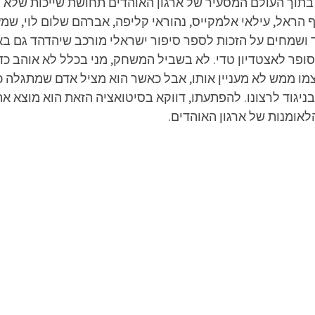
א בתוך העולם המסעיר של ארגון האוהדים תחושת שייכות שלא
ף הראל, עילאי אלמקייס, נהוראי קליפה, אברהם שלום לוי, שמעו
אד ושמחים על הזכות לספר סיפור ישראלי מורכב שיהדהד גם ב
סופר לאצטדיון טדי. לא בשביל המשחק, מני בכלל לא אוהב כדו
ו ממש לא מעניין אותו, אבל כאשר הוא מציל אדם שמתגלה כר
גוד לרצונו. להפתעתו, דווקא בסיטואציה הזאת הוא מוצא את
לאומנות של ארגון האוהדים.