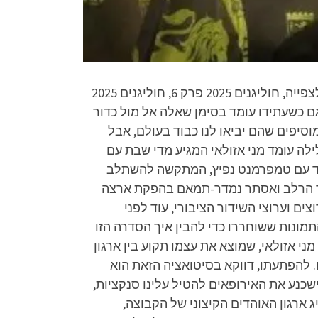
חוליגנים פרק 6 לצפייה ישירה, חוליגנים 2025 פרק 6 לצפייה ישירה, חוליגנים פרק 6 ישירה, חוליגנים פרק 6 לצפייה, חוליגנים 2025 פרק 6, חוליגנים 2025
וגם כשעתידו עומד בסימן שאלה אל מול כדור
ל גם היינו מוסיפים שהם יביאו לנו כבוד בעולם, אבל
ה עומד מני אזולאי המגיע מדי שבת עם
ודד עם טמפרמנט נפיץ, המתקשה להשתלב
יזהר הרלב ואסתר נמדר-תמאם בהפקת ארצה
 בכאן11 רק ב-9.6, אך כבר עכשיו נמכרה לערוצים וערוצי השידור הציבורי, עוד לפני
מונות ששוחררו כדי להבין איך הסדרה הזו
ני אזולאי, שמוצא את עצמו תקוע בין ארגון
 להפתעתו, דווקא בסיטואציה הזאת הוא
שכנע את האירופאים להטיל עלינו סנקציות,
 ארגון האוהדים הקיצוני של הקבוצה,