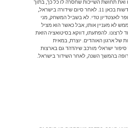
 ואת תחושת השייכות שחסרה לו כל כך, בתוך
העולם הסוער והלאומני של ארגון האוהדים. "חוליגנים" תשודר בימי שני החל מה-9.6, מיד לאחר מהדורת החדשות בכאן 11. לאחר סיום שידורה בישראל,
פר לאצטדיון טדי. לא בשביל המשחק, מני
מש לא מעניין אותו, אבל כאשר הוא מציל
 לרצונו. להפתעתו, דווקא בסיטואציה הזאת
ת של ארגון האוהדים. יוצרת, במאית
 סיפור ישראלי מורכב שיהדהד גם בארצות