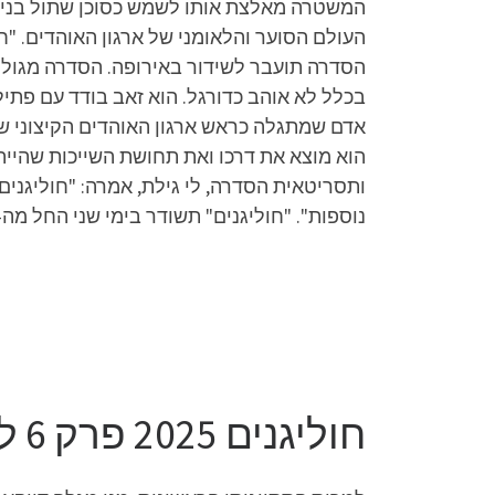
המשטרה מאלצת אותו לשמש כסוכן שתול בניגוד
הסדרה תועבר לשידור באירופה. הסדרה מגוללת
בכלל לא אוהב כדורגל. הוא זאב בודד עם פתי
אדם שמתגלה כראש ארגון האוהדים הקיצוני של
הוא מוצא את דרכו ואת תחושת השייכות שהייתה
ותסריטאית הסדרה, לי גילת, אמרה: "חוליגני
נוספות". "חוליגנים" תשודר בימי שני החל מה- 9.6, מיד אחרי מהדורת החדשות בכאן 11. הסדרה תשודר באירופה בהמשך השנה, לאחר השידור בישר
חוליגנים 2025 פרק 6 לצפייה ישירה