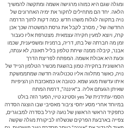
ומגלה שגם היא כמוהו מרגישה אשמה ומתקשה להמשיך
הלאה. יחד הם מתחילים לחקור את ימיה האחרונים של
נויה בתקווה לגלות משהו חדש. כמה דקות לתוך הדרמה
החדשה של י, מסרב לקבל את גרסת המשטרה שכך אכן
קרה, ויוצא למעין חקירה עצמאית. מצטרפת אליו כעבור
זמן מה חברתה של בתו, דריה, ברמנית ומשפיענית, שכמו
אבנר, קיבלה ממנה שיחת טלפון בליל תאונה, לא ענתה,
וכעת היא אכולת אשמה. המפתח לפריצת הדרך
הראשונית בחקירה טמון בהשגת מכשיר הטלפון הנייד של
נויה, כאשר מתלווה אליו טכנולוגיה חדשה שמתממשקת
איתו עדשות מגע שמא. כטובה או כמאכזבת הן הציפיות
שאיתן הגעתם אליה. ב"איננה", דרמת המתח
הסמי-עתידנית של yes וסטינג טיוי, הפער הזה בולט
במיוחד אחרי מסע יחסי ציבור מאסיבי שבו הוצגה הסדרה
כתפקיד הראשי הראשון של נועה קירל בסדרה למבוגרים,
צפייה בארבעת הפרקים שנשלחו לביקורת מגלה שקשה
מאוד להגדיר את "איננה" כיותר מסדרת נוער מושקעת. גם