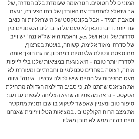
המוני כולל חטופים. הטראומה שעומדת בלב הסדרה, של
אב שנאלץ להתמודד עם האובדן של בתו הצעירה, נוגעת
וכואבת תמיד – אבל בקונטקסט של הישראליות זה כואב
עוד יותר. דיברנו כאן לא פעם על ההבדלים הסגנוניים בין
סדרות של HOT ושל yes, והאמת היא של"איננה" יש וייב
של סדרת. מאוד אלימה, קשוחה, בועטת בפרצוף,
מחוספסת ונטולת אלגנטיות במתכוון. זה גם הופך אותה
לסדרה יותר טובה – היא נוגעת במציאות שלנו בלי לייפות
אותה, רצופה בפחדים טכנולוגיים וחברתיים ומעוררת לא
מעט מחשבות על החיים שיש לכולנו עכשיו. "איננה" שווה
את הצ'אנס שתתנו לה, כי סביב הדילמה הגדולה מתחילת
הטקסט – נראה מהפתיחה שהיא הצליחה לעשות גם וגם:
סיפור טוב ומעניין שאפשר לשקוע בו שבו זמנית מתקשר
את מצב הרוח הקולקטיבי. במציאות הטלוויזיונית שאנחנו
חיים בה זה ממש לא מובן מאליו.