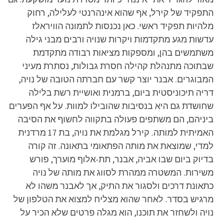
התפקיד של קירל, אף שהוא אינהרנטי לעלילה, רחוק
מלהיות תפקיד ראשי. כאן נכנסות לתמונה הוויראלז
עדשות מגע מתקדמות ויקרות שנויה ורבים מבני גילה
משתמשים בהן, ומספקות מציאות רבודה מתקדמת
שבתוכה מתנהלת קהילה חסרת גבולות, נסתרת מעיני
המבוגרים. אבנר יוצר קשר עם חברתה הטובה של נויה,
דריה תיכוניסטית ביום, ברמנית ואושיית רשת בלילה
שחושדת גם היא בנסיבות שהובילו למוות. על אף הפערים
ביניהם, הם משתפים פעולה בתקווה לחשוף את הסיבה
האמיתית למותה. קירל מגלמת את נויה, בת 17 מרדנית
למדי, שמוצאת את מותה הפתאומי בתאונה. זה קורה
בדיוק ביום שבו אביה, אבנר, תת-אלוף מוערך, פורש
משירות. המשטרה ממהרת לסווג את מותה של נויה
כתאונת דרכים ולסגור את התיק, אך לאבנר משהו לא
מרגיש בסדר. לאחר שהוא מצליח למצוא את הטלפון של
נויה ולשחזר את תוכנו, הוא מגלה פרטים שלא הכיר על