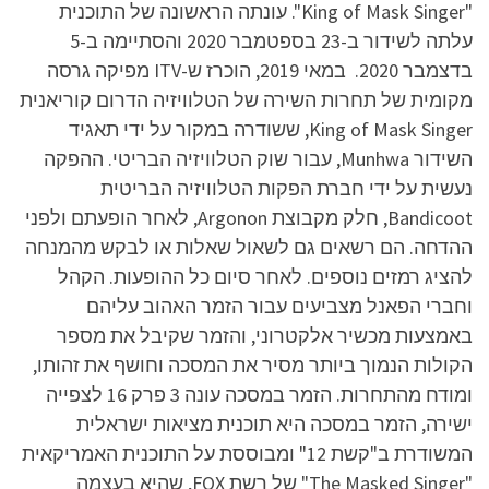
"King of Mask Singer". עונתה הראשונה של התוכנית
עלתה לשידור ב-23 בספטמבר 2020 והסתיימה ב-5
בדצמבר 2020. במאי 2019, הוכרז ש-ITV מפיקה גרסה
מקומית של תחרות השירה של הטלוויזיה הדרום קוריאנית
King of Mask Singer, ששודרה במקור על ידי תאגיד
השידור Munhwa, עבור שוק הטלוויזיה הבריטי. ההפקה
נעשית על ידי חברת הפקות הטלוויזיה הבריטית
Bandicoot, חלק מקבוצת Argonon, לאחר הופעתם ולפני
ההדחה. הם רשאים גם לשאול שאלות או לבקש מהמנחה
להציג רמזים נוספים. לאחר סיום כל ההופעות. הקהל
וחברי הפאנל מצביעים עבור הזמר האהוב עליהם
באמצעות מכשיר אלקטרוני, והזמר שקיבל את מספר
הקולות הנמוך ביותר מסיר את המסכה וחושף את זהותו,
ומודח מהתחרות. הזמר במסכה עונה 3 פרק 16 לצפייה
ישירה, הזמר במסכה היא תוכנית מציאות ישראלית
המשודרת ב"קשת 12" ומבוססת על התוכנית האמריקאית
"The Masked Singer" של רשת FOX, שהיא בעצמה