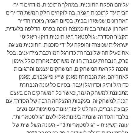
עליהם הפקת התוכנית. במהלך התוכנית, מודחים דיירי
הבית עד לתוכנית הגמר, בה לוקחים חלק חמשת הדיירים
האחרונים שנשארו בבית. בסיום הגמר, מוכרז הדייר
האחרון שנותר בבית כמנצח וזוכה בפרס. הדלפה בלעדית.
תקציר הסדרה: גולסטאר היא תוכנית דוקו-ריאליטי
ישראלית שנוצרה והופקה על ידי סוכנות. התוכנית מציגה
את פעילותה של נבחרת כדורגל המורכבת מידוענים. בכל
פרק, הנבחרת עוברת חוויה משותפת אחרת כולל אימון
והכנה לקראת המשחקים, המשחקים עצמם והתגובות
לאחריהם. את הנבחרת מאמן שייע פייגנבוים, מאמן
כדורגל ותיק וכדורגלן עבר. בסיום כל עונה הנבחרת
מתכוננת למשחק הגמר, כאשר כל המשחקים הם בעצם
הכנה למשחק זה. בעקבות ההצלחה הרבה של הסדרה עם
קבוצת גברים, הוחלט ליצור עונות מסוימות עם נשים
בלבד והסדרה שונתה בעונות אלו לשם “גולסטאריות”.
עונה תשיעית – “גולסטאריות 3” – העונה השלישית של
גולסטאריות תעלה לשידור ב-29 בנובמבר 2023.