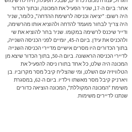
הגדול, עמדה מכונת כדורים, שבכל הפעלה, היה לה שימוש
אחר: ביום ה-17, שניר הפעיל את המכונה, ובתוך הכדור
היה רשום: "יציאה וכניסה לרשימת ההדחה", כלומר, שניר
היה צריך לבחור מועמד להדחה ולהוציא אותו מהרשימה,
ודייר שיכנס לרשימה במקומו. שניר בחר להוציא את שי
ולהכניס את עידן. ביום ה-45, יומיים לפני הכניסה השנייה,
בתוך הכדורים היו מסרים אישיים מדיירי הכניסה השנייה
לדיירי הכניסה הראשונה. ביום ה-50, בתוך הכדור שיצא מן
המכונה היה שלט, כל אחד בתורו ניסה להפעיל את
הטלוויזיה עם השלט, ומי שהצליח קיבל מסר מקרוביו. בן
ויארניק קיבל מסר מאשתו וילדיו. ביום ה-62, במסגרת
משימת "המכונה המקוללת", המכונה הוציאה כדורים
שנתנו לדיירים משימות.