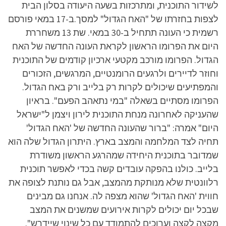
לשידור התוכנית, ומתרכזות בשעה היעודה בסלון הבית
לצפות בחזרתו של "האח הגדול" למסך.ב-17 במאי פורסם
רשמית כי העונה תתחיל ב-30 במאי. שת 13 משחררת
היום את הפרומו הראשון לקראת העונה החדשה של האח
הגדול. הפרומו מורכב מקטעי ארכיון קודמים של התוכנית
וחוזר לדיירים ולרגעים הרומנטיים, המרגשים, הזכורים
והמפתיעים שיכולים לקרות רק בלייב ורק באח הגדול.
הפרומו מסתיים בשאלה "במי נתאהב הפעם". בראיון
שהעניקה לאחרונה מנחת התוכנית לירון ויצמן ל"ישראל
היום" אמרה: "ברור שהעונה החדשה של 'האח הגדול'
תחיה לצד המלחמה והמצב בארץ. היתרון הגדול שלה הוא
שמדובר בתוכנית היחידה שמהרגע הראשון משודרת
בלייב. כולנו בהפקה עובדים קשה בכדי לאפשר תוכנית
רלוונטית שלא מנותקת מהמצב, אבל גם נותנת לצופה את
חווית 'האח הגדול' שהוא מצפה לה. אנחנו גם מבינים
שבכל יום יכולים לקרות אירועים שמשנים את המצב
מקצה לקצה וערוכים להתמודד עם כל שינוי שיידרש".