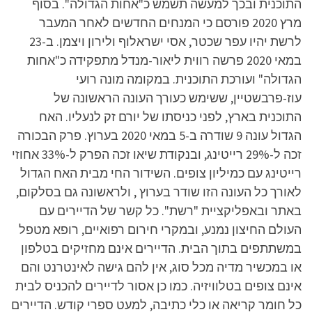
התוכנית ובכך למעשה תשמש כ"אחות הגדולה". בסוף
מרץ 2020 פורסם כי המנחים החדשים לאחר המעבר
לרשת יהיו עפר שכטר, אסי ישראלוף ולירון ויצמן. ב-23
במאי 2020 פרשה רווית ליאור-מנדל מתפקידה כ"אחות
הגדולה" ועורכת התוכנית. במקומה מונה רועי
עוז-פרבשטיין, ששימש כעורך העונה הראשונה של
התוכנית בארץ, לפני כניסתו של יורם זק לנעליו. האח
הגדול עונה 9 שודרה ב-5 במאי 2020 בערוץ. פרק הבכורה
זכה ל-29% רייטינג, ובנקודת שיאו זכה הפרק ל-33% אחוזי
רייטינג עם כמיליון צופים. השידור החי מבית האח הגדול
לאורך כל העונה הזו שודר בערוץ , ולראשונה גם בסלקום,
באתר ובאפליקציית "רשת". כל קשר של הדיירים עם
העולם החיצון נמנע, ובמקרי חירום רפואיים, רופא מטפל
במשתתפים בתוך הבית. הדיירים אינם מחזיקים בטלפון
או במכשיר מדיה מכל סוג, אין להם גישה לאינטרנט והם
אינם צופים בטלוויזיה. כמו כן אסור לדיירים להכניס לבית
כל חומר קריאה או כלי כתיבה, למעט ספרי קודש. הדיירים