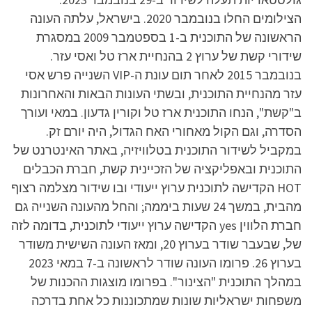
הצילומים החלו בנובמבר 2020. בישראל, עלתה העונה
הראשונה של התוכנית ב-1 בספטמבר 2009 במסגרת
שידורי קשת של ערוץ 2 בהנחיית ארז טל ואסי עזר.
בנובמבר 2015 לאחר תום עונת ה-VIP השנייה פרש אסי
עזר מהנחיית התוכנית, ובשתי העונות הבאות והאחרונות
ב"קשת", הנחו התוכנית ארז טל וקורין גדעון. במאי ועורך
הסדרה, וגם הקול מאחורי האח הגדול, היה יורם זק.
במקביל לשידור התוכנית בטלוויזיה, באתר האינטרנט של
התוכנית ובאפליקציה של הזכיינית קשת, חברת הכבלים
HOT הקדישה לתוכנית ערוץ ייעודי ובו שידור מצלמה רצוף
מהבית, במשך 24 שעות ביממה; והחל מהעונה השנייה גם
חברת הלווין yes הקדישה ערוץ ייעודי לתוכנית, בדומה לזה
של, שבעבר שודר בערוץ 20, ומאז העונה השישית משודר
בערוץ 26. פרומו העונה שודר לראשונה ב-7 במאי 2023
במהלך התוכנית "הצינור". בפרומו מוצגות ההכנות של
משפחות ישראליות שונות שמתכוננות כל אחת בדרכה