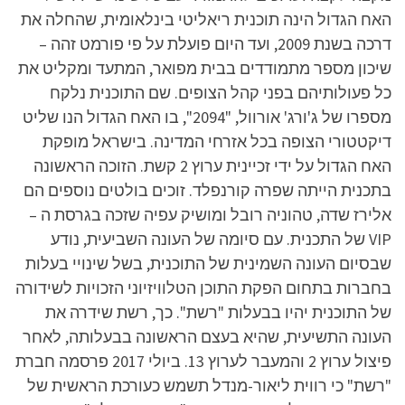
האח הגדול הינה תוכנית ריאליטי בינלאומית, שהחלה את
דרכה בשנת 2009, ועד היום פועלת על פי פורמט זהה –
שיכון מספר מתמודדים בבית מפואר, המתעד ומקליט את
כל פעולותיהם בפני קהל הצופים. שם התוכנית נלקח
מספרו של ג'ורג' אורוול, "2094", בו האח הגדול הנו שליט
דיקטטורי הצופה בכל אזרחי המדינה. בישראל מופקת
האח הגדול על ידי זכיינית ערוץ 2 קשת. הזוכה הראשונה
בתכנית הייתה שפרה קורנפלד. זוכים בולטים נוספים הם
אלירז שדה, טהוניה רובל ומושיק עפיה שזכה בגרסת ה –
VIP של התכנית. עם סיומה של העונה השביעית, נודע
שבסיום העונה השמינית של התוכנית, בשל שינויי בעלות
בחברות בתחום הפקת התוכן הטלוויזיוני הזכויות לשידורה
של התוכנית יהיו בבעלות "רשת". כך, רשת שידרה את
העונה התשיעית, שהיא בעצם הראשונה בבעלותה, לאחר
פיצול ערוץ 2 והמעבר לערוץ 13. ביולי 2017 פרסמה חברת
"רשת" כי רווית ליאור-מנדל תשמש כעורכת הראשית של