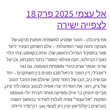
אל עצמי 2025 פרק 18
לצפייה ישירה
את ציון כהן – הנער שמגיע למשפחה אומנת מרקע של
מצוקה וחווה קשיי הסתגלות – יגלם השחקן הצעיר ליעד
פאר בתפקיד הגדול הראשון שלו. איתו בקאסט: צחי הלוי
כאביו הביולוגי, חנה אזולאי הספרי בתור הסבתא, וכן יעל
שרוני ועומר עציון כהורי משפחת האומנה. גם נגה
ד'אנג'לי, דין הפנר ודניאל סבג נמנים בין השחקנים – יחד
עם שיה ניב, הבן של הזמר מוקי, שיגלם את החבר הטוב
של ציון, רועי. את הסדרה יצרו אסיה לבטוב ונועה לזר קינן,
מביים יהונתן בר אילן ומפיקה אותה חברת יולי-אוגוסט
הפקות. "אל עצמי" צפיה לעלות לשידור בהמשך השנה
בערוצים ניקלודיאון וטין ניק לצופי yes. רון־פדר הייתה