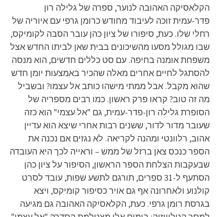
הקלאסיקה האהובה לנוער, ספרה של גלילה רון
פדר-עמית זוכה לעיבוד מחודש כרומן גרפי עם איוריה של
רחלי שלו. כעת, סיפורו של ציון כהן עובר הסבה לקומיקס,
שבו מגולל מסעו מהשיכונים בבית שאן לביתו החדש אצל
משפחת אומנה בחיפה. עם סט כללים חדשים, הוא מנסה
להסתגל לחיים אחרים מאלה שהכיר באמצעות יומן חדש
שהוא מקבל. אבל ממתי מישהו כותב אל עצמו? ובשביל
מה זה טוב? קראו פרק ראשון. כמו רבים מספריה של
הסופרת גלילה רון-פדר-עמית, גם "אל עצמי" הוא כזה
שעובר מדור לדור, ששנים רבות אחרי שיצא הוא עדיין
אהוב, רלוונטי ומהנה לקריאה. לא נגזים אם נכנה את
הספר כנכס צאן ברזל של ממש – וראייה לכך היא העובדה
שבעקבות הצלחת הספר הראשון, הסיפור על ציון כהן
הסתעף ל-31 ספרים, תורגם לתשע שפות, עובד לסרט
קולנוע ולאחרונה אף גם אויר כסיפור קומיקס, ויצא
בגרסת רומן גרפי. כעת, הקלאסיקה האהובה גם מגיעה
למסך הטלוויזיה: בימים אלו מצטלמת הסדרה "אל עצמי"