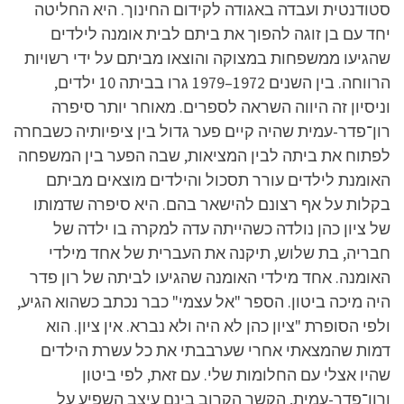
סטודנטית ועבדה באגודה לקידום החינוך. היא החליטה
יחד עם בן זוגה להפוך את ביתם לבית אומנה לילדים
שהגיעו ממשפחות במצוקה והוצאו מביתם על ידי רשויות
הרווחה. בין השנים 1972–1979 גרו בביתה 10 ילדים,
וניסיון זה היווה השראה לספרים. מאוחר יותר סיפרה
רון־פדר-עמית שהיה קיים פער גדול בין ציפיותיה כשבחרה
לפתוח את ביתה לבין המציאות, שבה הפער בין המשפחה
האומנת לילדים עורר תסכול והילדים מוצאים מביתם
בקלות על אף רצונם להישאר בהם. היא סיפרה שדמותו
של ציון כהן נולדה כשהייתה עדה למקרה בו ילדה של
חבריה, בת שלוש, תיקנה את העברית של אחד מילדי
האומנה. אחד מילדי האומנה שהגיעו לביתה של רון פדר
היה מיכה ביטון. הספר "אל עצמי" כבר נכתב כשהוא הגיע,
ולפי הסופרת "ציון כהן לא היה ולא נברא. אין ציון. הוא
דמות שהמצאתי אחרי שערבבתי את כל עשרת הילדים
שהיו אצלי עם החלומות שלי. עם זאת, לפי ביטון
ורון־פדר-עמית, הקשר הקרוב בינם עיצב השפיע על