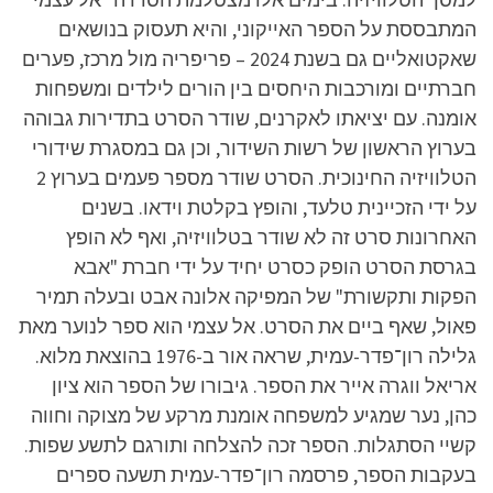
המתבססת על הספר האייקוני, והיא תעסוק בנושאים
שאקטואליים גם בשנת 2024 – פריפריה מול מרכז, פערים
חברתיים ומורכבות היחסים בין הורים לילדים ומשפחות
אומנה. עם יציאתו לאקרנים, שודר הסרט בתדירות גבוהה
בערוץ הראשון של רשות השידור, וכן גם במסגרת שידורי
הטלוויזיה החינוכית. הסרט שודר מספר פעמים בערוץ 2
על ידי הזכיינית טלעד, והופץ בקלטת וידאו. בשנים
האחרונות סרט זה לא שודר בטלוויזיה, ואף לא הופץ
בגרסת הסרט הופק כסרט יחיד על ידי חברת "אבא
הפקות ותקשורת" של המפיקה אלונה אבט ובעלה תמיר
פאול, שאף ביים את הסרט. אל עצמי הוא ספר לנוער מאת
גלילה רון־פדר-עמית, שראה אור ב-1976 בהוצאת מלוא.
אריאל ווגרה אייר את הספר. גיבורו של הספר הוא ציון
כהן, נער שמגיע למשפחה אומנת מרקע של מצוקה וחווה
קשיי הסתגלות. הספר זכה להצלחה ותורגם לתשע שפות.
בעקבות הספר, פרסמה רון־פדר-עמית תשעה ספרים