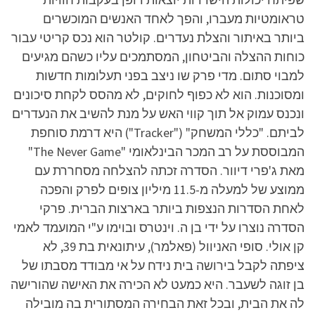
טראומטיות מעברו, והפך לאחד האנשים המוכשרים
ביותר באיתור והצלת נעדרים. קולטר הוא נכס קריטי עבור
כוחות ההצלה והביטחון, המסתמכים עליו כשהם מגיעים
למבוי סתום. מדי פרק שו ניצב בפני תעלומות חדשות
ומסוכנות. הוא לא כפוף לחוקים, לא מהסס לקחת סיכונים
ונכנס עמוק אל תוך קווי האש על מנת להשיב את הנעדרים
לביתם. "כללי המשחק" ("Tracker") היא דרמת סוחפת
המבוססת על רב המכר הבינלאומי "The Never Game"
מאת ג'פרי דיוור. הסדרה זכתה להצלחה מסחררת עם
ממוצע של למעלה מ-11.5 מיליון צופים לפרק והפכה
לאחת הסדרות הנצפות ביותר בארצות הברית. פרקי
הסדרה נוצרו על ידי בן ה. וינטרס ובוימו ע"י המועמד לאמי
קן אולי. סופי האניוול (פאלמר), עיתונאית בת 39, לא
ציפתה לקבל בירושה בית נידח על אי מבודד מסבתו של
בן זוגה לשעבר. היא כמעט לא הכירה את האישה שהורישה
לה את הבית, ובכל זאת הבחירה המסתורית בה מובילה