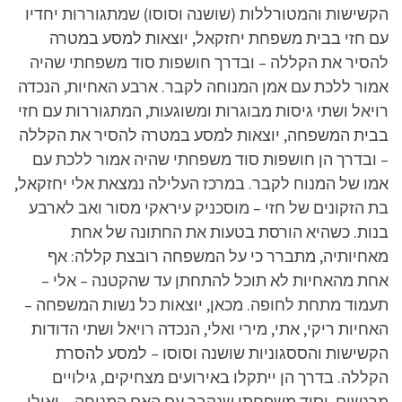
הקשישות והמטורללות (שושנה וסוסו) שמתגוררות יחדיו
עם חזי בבית משפחת יחזקאל, יוצאות למסע במטרה
להסיר את הקללה – ובדרך חושפות סוד משפחתי שהיה
אמור ללכת עם אמן המנוחה לקבר. ארבע האחיות, הנכדה
רויאל ושתי גיסות מבוגרות ומשוגעות, המתגוררות עם חזי
בבית המשפחה, יוצאות למסע במטרה להסיר את הקללה
– ובדרך הן חושפות סוד משפחתי שהיה אמור ללכת עם
אמו של המנוח לקבר. במרכז העלילה נמצאת אלי יחזקאל,
בת הזקונים של חזי – מוסכניק עיראקי מסור ואב לארבע
בנות. כשהיא הורסת בטעות את החתונה של אחת
מאחיותיה, מתברר כי על המשפחה רובצת קללה: אף
אחת מהאחיות לא תוכל להתחתן עד שהקטנה – אלי –
תעמוד מתחת לחופה. מכאן, יוצאות כל נשות המשפחה –
האחיות ריקי, אתי, מירי ואלי, הנכדה רויאל ושתי הדודות
הקשישות והססגוניות שושנה וסוסו – למסע להסרת
הקללה. בדרך הן ייתקלו באירועים מצחיקים, גילויים
מרגשים, וסוד משפחתי שנקבר עם האם המנוחה – ואולי