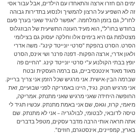
ימים הם חזרו ארצה והתאחדו עם הילדים, אבל עבור אסי
זה לא השפיע על הרצון להמשיך ולנסוע בתדירות גבוהה
לחו"ל, גם בזמן המלחמה. "אפשר להגיד שאני בערך פעם
בחודש בחו"ל", הוא מעיד.העונה התשיעית של הבוזגלוס
מצטלמת גם היא בימים אלו וחלקה יעסוק גם בצילומי
הסרט. הסרט בהפקת "סרטי יונייטד קינג"- משה אדרי
ולאון אדרי, ארצה הפקות- דפנה פרנר ושי אינס, הסרט
יופץ בבתי הקולנוע ע"י סרטי יונייטד קינג. "החיים פה
מאוד מאוד אינטנסיביים, גם ברמה העסקית ובטח
שברמה הבין-אישית. אני מרגיש שכל הזמן אני צריך ברייק.
אני מרגיש חנוק. נגיד, היינו באמריקה לפני שבועיים, זאת
החופשה היחידה שאני מרגיש שאני מתנתק. אמריקה,
מיאמי, קרוז, וגאס, שם אני באמת מתנתק. עכשיו תגיד לי
טיסה לדובאי, לבטומי, לבולגריה – אני לא מתנתק. שם
אתה תראה אותי הרבה מדבר עסקים, מטפל בדברים
בארץ, קמפיינים, אינסטגרם, חוזים".