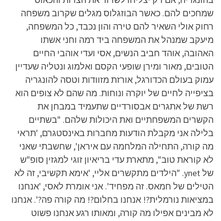
שמחכים להם. כאשר הבוזגלוס מגלים שקרוב משפחה
רחוק אולי השאיר להם טירה והון נכבד, כל המשפחה,
מיעקב שמנהל את המשפחה ביד רמה וחני אשתו
האהובה, אוהד חביב הנשים, אסי ועדי אוהבי החיים
הטובים, מאור ומירן שופעי הקסם ואלמוג ונטליה שעדיין
עמוק בעולם הכדורגל, אורזת מזוודות וטסה להונגריה
בציפייה לחיים של יוקרה ונוחות. מה שהם לא צופים הוא
רשת של אתגרים אבסורדיים שתעמיד במבחן את
הקשרים המשפחתיים ואת היכולות שלהם. "בשתיים
בלילה אני מקבלת הודעות מחברות באינסטגרם, 'תראי
מה קורה, התחילה המלחמה עם איראן', שחשבתי שאני
לא קוראת טוב", מתארת עדי בריאיון זוגי למגזין סופ"ש
של ynet. "הילדים מתקשרים אליי, 'אימא תקשיבי, זה לא
הטילים של חמאס. זה מפחיד'. אני אומרת לאסי, 'אנחנו
במציאות נורמלית?! אנחנו בחלום?! מה קורה פה?'. אנחנו
לא מבינים אפילו מה קורה, ומאותו רגע אנחנו פשוט