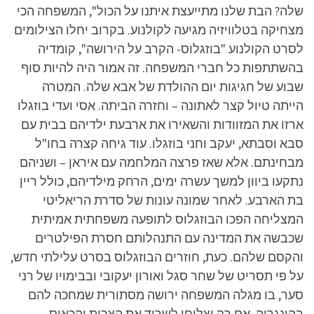
שלה? הבת שלנו מתייעצת איתנו על הכול", המשפחה הכי
מצחיקה בטלוויזיה מגיעה לקולנוע. בקרוב יחלו הצילומים
לסרט הקולנוע "בוזגלוס- הקרב על הירושה", קומדיה
בהשתתפות כל חברי המשפחה. זה אמור היה להיות סוף
שבוע של חגיגות יום ההולדת של אבא שלה. המטרה
הייתה טיול קצר לאתונה – וחזרה הביתה. אסי ועדי בוזגלו
ארזו את המזוודות והשאירו את ארבעת ילדיהם בבית עם
סבא וסבתא, יעקב וחני בוזגלו. עוד גיחה קצרה בחו"ל
מבחינתם. אלא שאז פרצה המלחמה עם איראן – ושניהם
נתקעו ביוון למשך עשרה ימים, הרחק מילדיהם, כולל ריין
בת הארבע. לאחר שמונה עונות של סדרת הריאליטי
המצליחה הפכו הבוזגלוס לתופעה משפחתית אמיתית
שכבשה את המדינה עם התנהלותם חסרת הפילטרים
והקסם שלהם. כעת, חוזרים הבוזגלוס בסרט עלילתי חדש,
על פי תסריט של שחר סגל ואורון יעקובי ובבימויו של רני
סער, בו מגלה המשפחה ירושה מסתורית שמחכה להם
בהונגריה, אם רק יצליחו לשרוד את הצרות והכאוס