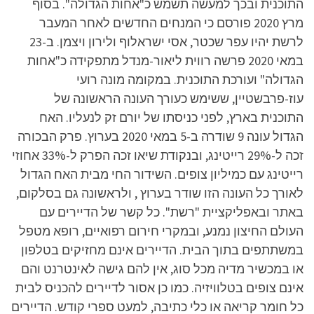
התוכנית ובכך למעשה תשמש כ"אחות הגדולה". בסוף
מרץ 2020 פורסם כי המנחים החדשים לאחר המעבר
לרשת יהיו עפר שכטר, אסי ישראלוף ולירון ויצמן. ב-23
במאי 2020 פרשה רווית ליאור-מנדל מתפקידה כ"אחות
הגדולה" ועורכת התוכנית. במקומה מונה רועי
עוז-פרבשטיין, ששימש כעורך העונה הראשונה של
התוכנית בארץ, לפני כניסתו של יורם זק לנעליו. האח
הגדול עונה 9 שודרה ב-5 במאי 2020 בערוץ. פרק הבכורה
זכה ל-29% רייטינג, ובנקודת שיאו זכה הפרק ל-33% אחוזי
רייטינג עם כמיליון צופים. השידור החי מבית האח הגדול
לאורך כל העונה הזו שודר בערוץ , ולראשונה גם בסלקום,
באתר ובאפליקציית "רשת". כל קשר של הדיירים עם
העולם החיצון נמנע, ובמקרי חירום רפואיים, רופא מטפל
במשתתפים בתוך הבית. הדיירים אינם מחזיקים בטלפון
או במכשיר מדיה מכל סוג, אין להם גישה לאינטרנט והם
אינם צופים בטלוויזיה. כמו כן אסור לדיירים להכניס לבית
כל חומר קריאה או כלי כתיבה, למעט ספרי קודש. הדיירים