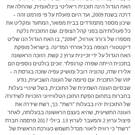
האח הגדול הינה תוכנית ריאליטי בינלאומית, שהחלה את
דרכה בשנת 2009, ועד היום פועלת על פי פורמט זהה –
שיכון מספר מתמודדים בבית מפואר, המתעד ומקליט את
כל פעולותיהם בפני קהל הצופים. שם התוכנית נלקח
מספרו של ג'ורג' אורוול, "2094", בו האח הגדול הנו שליט
דיקטטורי הצופה בכל אזרחי המדינה. בישראל מופקת
האח הגדול על ידי זכיינית ערוץ 2 קשת. הזוכה הראשונה
בתכנית הייתה שפרה קורנפלד. זוכים בולטים נוספים הם
אלירז שדה, טהוניה רובל ומושיק עפיה שזכה בגרסת ה –
VIP של התכנית. עם סיומה של העונה השביעית, נודע
שבסיום העונה השמינית של התוכנית, בשל שינויי בעלות
בחברות בתחום הפקת התוכן הטלוויזיוני הזכויות לשידורה
של התוכנית יהיו בבעלות "רשת". כך, רשת שידרה את
העונה התשיעית, שהיא בעצם הראשונה בבעלותה, לאחר
פיצול ערוץ 2 והמעבר לערוץ 13. ביולי 2017 פרסמה חברת
"רשת" כי רווית ליאור-מנדל תשמש כעורכת הראשית של