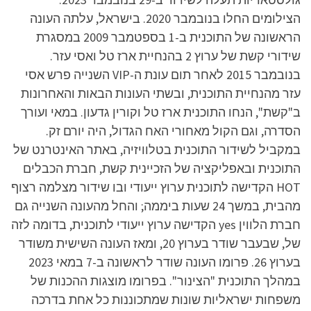
הצילומים החלו בנובמבר 2020. בישראל, עלתה העונה
הראשונה של התוכנית ב-1 בספטמבר 2009 במסגרת
שידורי קשת של ערוץ 2 בהנחיית ארז טל ואסי עזר.
בנובמבר 2015 לאחר תום עונת ה-VIP השנייה פרש אסי
עזר מהנחיית התוכנית, ובשתי העונות הבאות והאחרונות
ב"קשת", הנחו התוכנית ארז טל וקורין גדעון. במאי ועורך
הסדרה, וגם הקול מאחורי האח הגדול, היה יורם זק.
במקביל לשידור התוכנית בטלוויזיה, באתר האינטרנט של
התוכנית ובאפליקציה של הזכיינית קשת, חברת הכבלים
HOT הקדישה לתוכנית ערוץ ייעודי ובו שידור מצלמה רצוף
מהבית, במשך 24 שעות ביממה; והחל מהעונה השנייה גם
חברת הלווין yes הקדישה ערוץ ייעודי לתוכנית, בדומה לזה
של, שבעבר שודר בערוץ 20, ומאז העונה השישית משודר
בערוץ 26. פרומו העונה שודר לראשונה ב-7 במאי 2023
במהלך התוכנית "הצינור". בפרומו מוצגות ההכנות של
משפחות ישראליות שונות שמתכוננות כל אחת בדרכה