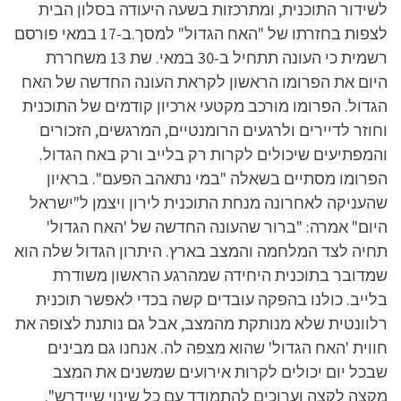
לשידור התוכנית, ומתרכזות בשעה היעודה בסלון הבית
לצפות בחזרתו של "האח הגדול" למסך.ב-17 במאי פורסם
רשמית כי העונה תתחיל ב-30 במאי. שת 13 משחררת
היום את הפרומו הראשון לקראת העונה החדשה של האח
הגדול. הפרומו מורכב מקטעי ארכיון קודמים של התוכנית
וחוזר לדיירים ולרגעים הרומנטיים, המרגשים, הזכורים
והמפתיעים שיכולים לקרות רק בלייב ורק באח הגדול.
הפרומו מסתיים בשאלה "במי נתאהב הפעם". בראיון
שהעניקה לאחרונה מנחת התוכנית לירון ויצמן ל"ישראל
היום" אמרה: "ברור שהעונה החדשה של 'האח הגדול'
תחיה לצד המלחמה והמצב בארץ. היתרון הגדול שלה הוא
שמדובר בתוכנית היחידה שמהרגע הראשון משודרת
בלייב. כולנו בהפקה עובדים קשה בכדי לאפשר תוכנית
רלוונטית שלא מנותקת מהמצב, אבל גם נותנת לצופה את
חווית 'האח הגדול' שהוא מצפה לה. אנחנו גם מבינים
שבכל יום יכולים לקרות אירועים שמשנים את המצב
מקצה לקצה וערוכים להתמודד עם כל שינוי שיידרש".