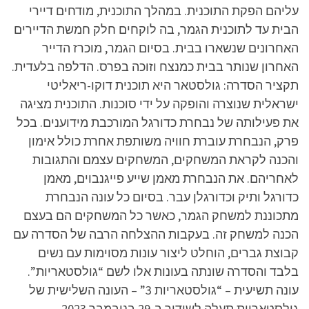
עליהם הפקת התוכנית. במהלך התוכנית, מודחים דיירי
הבית עד לתוכנית הגמר, בה לוקחים חלק חמשת הדיירים
האחרונים שנשארו בבית. בסיום הגמר, מוכרז הדייר
האחרון שנותר בבית כמנצח וזוכה בפרס. הדלפה בלעדית.
תקציר הסדרה: גולסטאר היא תוכנית דוקו-ריאליטי
ישראלית שנוצרה והופקה על ידי סוכנות. התוכנית מציגה
את פעילותה של נבחרת כדורגל המורכבת מידוענים. בכל
פרק, הנבחרת עוברת חוויה משותפת אחרת כולל אימון
והכנה לקראת המשחקים, המשחקים עצמם והתגובות
לאחריהם. את הנבחרת מאמן שייע פייגנבוים, מאמן
כדורגל ותיק וכדורגלן עבר. בסיום כל עונה הנבחרת
מתכוננת למשחק הגמר, כאשר כל המשחקים הם בעצם
הכנה למשחק זה. בעקבות ההצלחה הרבה של הסדרה עם
קבוצת גברים, הוחלט ליצור עונות מסוימות עם נשים
בלבד והסדרה שונתה בעונות אלו לשם “גולסטאריות”.
עונה תשיעית – “גולסטאריות 3” – העונה השלישית של
גולסטאריות תעלה לשידור ב-29 בנובמבר 2023.