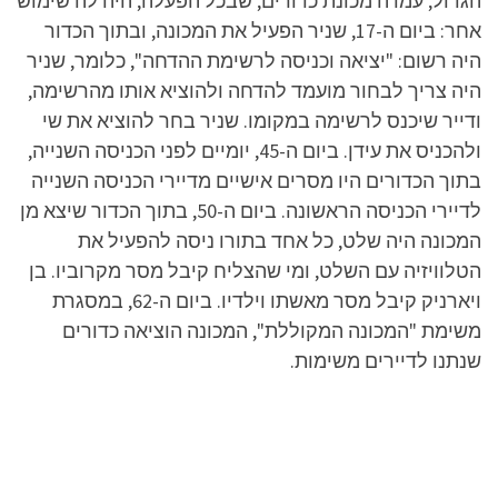
הגדול, עמדה מכונת כדורים, שבכל הפעלה, היה לה שימוש
אחר: ביום ה-17, שניר הפעיל את המכונה, ובתוך הכדור
היה רשום: "יציאה וכניסה לרשימת ההדחה", כלומר, שניר
היה צריך לבחור מועמד להדחה ולהוציא אותו מהרשימה,
ודייר שיכנס לרשימה במקומו. שניר בחר להוציא את שי
ולהכניס את עידן. ביום ה-45, יומיים לפני הכניסה השנייה,
בתוך הכדורים היו מסרים אישיים מדיירי הכניסה השנייה
לדיירי הכניסה הראשונה. ביום ה-50, בתוך הכדור שיצא מן
המכונה היה שלט, כל אחד בתורו ניסה להפעיל את
הטלוויזיה עם השלט, ומי שהצליח קיבל מסר מקרוביו. בן
ויארניק קיבל מסר מאשתו וילדיו. ביום ה-62, במסגרת
משימת "המכונה המקוללת", המכונה הוציאה כדורים
שנתנו לדיירים משימות.