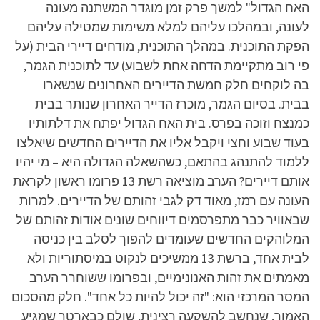
האח הגדול" למשך פרק זמן מוגדר המשתנה מעונה
לעונה, ובמהלכו עליהם למלא משימות שמטילה עליהם
הפקת התוכנית. במהלך התוכנית, מודחים דיירי הבית (על
פי רוב מתקיימת הדחה אחת לשבוע) עד לתוכנית הגמר,
בה לוקחים חלק חמשת הדיירים האחרונים שנשארו
בבית. בסיום הגמר, מוכרז הדייר האחרון שנותר בבית
כמנצח וזוכה בפרס. בית האח הגדול יפתח את דלתותיו
בעוד שבוע וחצי ויקבל אליו את הדיירים החדשים שיאלצו
ללמוד להתנהג בהתאם, כשהשאלה הגדולה היא – מי יהיו
אותם דיירים? הערב מוציאה רשת 13 פרומו ראשון לקראת
העונה עם רמז, מאוד דק לגבי זהותם של הדיירים. למרות
שבאוויר כבר מתפרסמים דיווחים שונים אודות זהותם של
המלוהקים החדשים שעומדים להפוך לסלב בין כניסה
לבית אחד, ברשת 13 ממשיכים לנקוט במיסתוריות ולא
מאמתים את זהות האנונימיים, ובפרומו ששוחרר הערב
המסר המרכזי הוא: "זה יכול להיות כל אחד". חלק מהסכום
האמור, שנחשב להשקעה רצינית, שולם כבארטר שמגיע