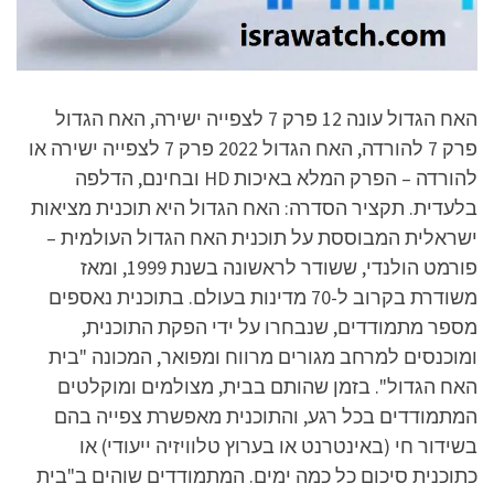
האח הגדול עונה 12 פרק 7 לצפייה ישירה, האח הגדול
פרק 7 להורדה, האח הגדול 2022 פרק 7 לצפייה ישירה או
להורדה – הפרק המלא באיכות HD ובחינם, הדלפה
בלעדית. תקציר הסדרה: האח הגדול היא תוכנית מציאות
ישראלית המבוססת על תוכנית האח הגדול העולמית –
פורמט הולנדי, ששודר לראשונה בשנת 1999, ומאז
משודרת בקרוב ל-70 מדינות בעולם. בתוכנית נאספים
מספר מתמודדים, שנבחרו על ידי הפקת התוכנית,
ומוכנסים למרחב מגורים מרווח ומפואר, המכונה "בית
האח הגדול". בזמן שהותם בבית, מצולמים ומוקלטים
המתמודדים בכל רגע, והתוכנית מאפשרת צפייה בהם
בשידור חי (באינטרנט או בערוץ טלוויזיה ייעודי) או
כתוכנית סיכום כל כמה ימים. המתמודדים שוהים ב"בית