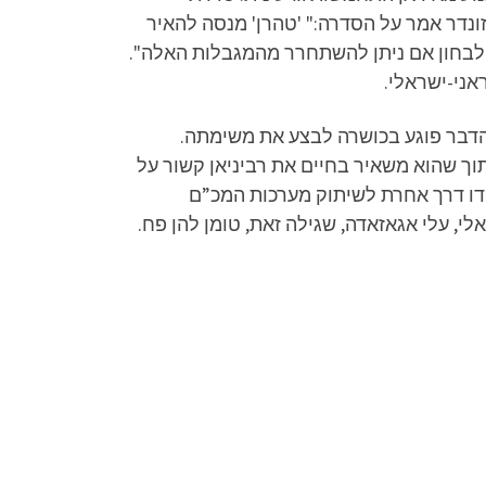
Pa‏ ושודרה בערוץ כאן. התסריטאי משה זונדר אמר על הסדרה:" 'טהרן' מנסה להאיר
ולבחון אם ניתן להשתחרר מהמגבלות האלה".
ני-ישראלי.
הדבר פוגע בכושרה לבצע את משימתה.
וך שהוא משאיר בחיים את רביניאן קשור על
דו דרך אחרת לשיתוק מערכות המכ”ם
י, עלי אגאזאדה, שגילה זאת, טומן להן פח.