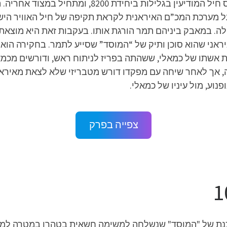
התעופה כקצינת מודיעין ששירתה איתה בבסיס חיל המו
מערכת המכ”ם האיראנית לקראת תקיפה של חיל האוויר הי
. במאבק ביניהם תמר הורגת אותו. בעקבות זאת היא מוצאת 
יראני שהוא סוכן ותיק של “המוסד” שסייע לתמר. בחקירה הוא
ת אשתו של כמאלי, ששהתה בפריז לניתוח ראש, ודורשים מכמ
 אך לאחר שיחה עם מפקדו דורש מטבריזי שלא לצאת מאיראן ו
וע, מול עיניו של כמאלי.
צפייה בפרק
כנת של "המוסד" שנשלחה למשימה חשאית בטהרן במטרה למנו