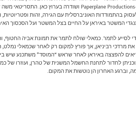
הטלוויזיה הופקה על ידי "שולה ודנה הפקות" ו-perplane Productions
סוק בהתמודדות האוניברסלית עם הגירה, זהות ופטריוטיות, 
גדי המשטר באיראן על החיים בצל המשטר ועל הסכסוך האירא
די לסייע לתמר. כמאלי שולח לתמר את תמונת אביה החטוף, ו
 מרדכי רביניאן, אך פורץ למקום רק לאחר שכמאלי נמלט, ת
ריאים להפצצה באיראן לאחר שראש “המוסד” משתכנע שיש בי
וכניתן לחדור לתחנת החשמל המשנית של טהרן, ועוזרו של כמאל
 וברגע האחרון הן נוטשות את המקום.