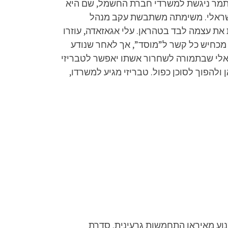
דיעין בגלילות ביחידת 8200, ומתחיל במצוד אחריה. תמר ניגשת למשרדי חברת החשמל, שם היא
שראלי. משימתה משתבשת עקב מנהל
את עצמה לבד בטהראן. עלי אגאזאדה, עוזרו
 מכחיש כל קשר ל”מוסד”, אך לאחר שנודע
אלי שבתמורה לשחרור אשתו יאפשר לטבריזי
להפוך לסוכן כפול. טבריזי מגיע למשרדו,
ע מאיראן התחמשות גרעינית. סדרת