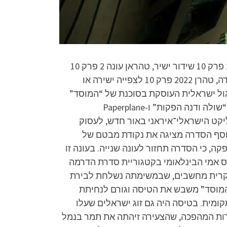
טהרן עונה 2 פרק 10 לצפייה ישירה, טהרן עונה 2 פרק 10 להורדה, טהרן עונה 2 פרק 10 שידור חי, טהרן עונה 2 פרק 10 שידור ישיר, טהראן עונה 2 פרק 10
לצפייה ישירה או להורדה, טהראן עונה 2 פרק 10 שידור חי ישיר, טהרן 2 פרק 10 המלא לצפייה ישירה או להורדה, טהרן 2022 פרק 10 לצפייה ישירה או
טהרן היא דרמת ריגול ישראלית העוסקת בסוכנת של “המוסד”
שנשלחה למשימה חשאית בטהרן במטרה למנוע מאיראן התחמשות גרעינית. סדרת הטלוויזיה הופקה על ידי “שולה ודנה הפקות” ו-Paperplane
ר את הקונפליקט הישראלי־איראני באור חדש, לעסוק
וניברסלית עם הגירה, זהות ופטריוטיות, ולבחון אם ניתן להשתחרר מהמגבלות האלה”.[4] בנוסף הסדרה מציגה את נקודת מבטם של
 בצל המשטר ועל הסכסוך האיראני-ישראלי. ב-26 בינואר 2021, אישרה ההפקה, כי הסדרה תחזור לעונה שנייה. בעונה זו
 פלוס” ב-6 במאי 2022. ב-22 בנובמבר 2021 זכתה הסדרה בפרס אמי הבינלאומי בקטגוריית סדרת הדרמה
האקרית מחשבים, שבמשימתה נשלחת לבירת
“המוסד” משבש את הטיסה וגורם לנחיתת
ומית. בטיסה היה גם זוג ישראלים שעלו
רות המהפכה, שהצעירה זיהתה את תמר בנמל