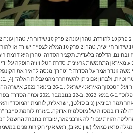
להורדה – הפרק המלא באיכות FULL HD 1080p ובחינם, הדלפה בלעדית. תקציר הסדרה: 
ושודרה בערוץ כאן 11. התסריטאי משה זונדר אמר על הסדרה:” ‘טהרן’ מנסה להאי
בהתמודדות הא
מתנגדי המשטר באיראן על החיים
צפויה להשתתף גלן קלוז, וזו תעלה ב”אפל TV
חר תמר רביניאן (ניב סולטן), ישראלית, לוחמת “המוסד” ו
ירה להודו במסווה של מוסלמית אדוקה. בעזרת לוחמת סייבר 
יפה זהויות עם ז’ילה גורבניפאר, עובדת בחברת החשמל המק
מגלה פראז כמאלי (שון טאוב), ראש אגף חקירות פנים במשמ