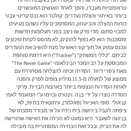
טראומטיות מעברו, והפך לאחד האנשים המוכשרים
ביותר באיתור והצלת נעדרים. קולטר הוא נכס קריטי עבור
כוחות ההצלה והביטחון, המסתמכים עליו כשהם מגיעים
למבוי סתום. מדי פרק שו ניצב בפני תעלומות חדשות
ומסוכנות. הוא לא כפוף לחוקים, לא מהסס לקחת סיכונים
ונכנס עמוק אל תוך קווי האש על מנת להשיב את הנעדרים
לביתם. "כללי המשחק" ("Tracker") היא דרמת סוחפת
המבוססת על רב המכר הבינלאומי "The Never Game"
מאת ג'פרי דיוור. הסדרה זכתה להצלחה מסחררת עם
ממוצע של למעלה מ-11.5 מיליון צופים לפרק והפכה
לאחת הסדרות הנצפות ביותר בארצות הברית. פרקי
הסדרה נוצרו על ידי בן ה. וינטרס ובוימו ע"י המועמד לאמי
קן אולי. סופי האניוול (פאלמר), עיתונאית בת 39, לא
ציפתה לקבל בירושה בית נידח על אי מבודד מסבתו של
בן זוגה לשעבר. היא כמעט לא הכירה את האישה שהורישה
לה את הבית, ובכל זאת הבחירה המסתורית בה מובילה