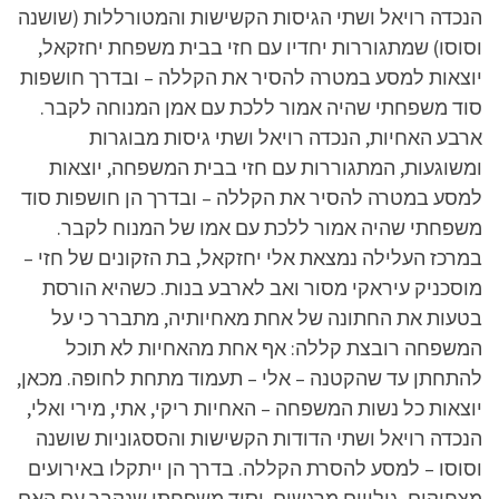
הנכדה רויאל ושתי הגיסות הקשישות והמטורללות (שושנה
וסוסו) שמתגוררות יחדיו עם חזי בבית משפחת יחזקאל,
יוצאות למסע במטרה להסיר את הקללה – ובדרך חושפות
סוד משפחתי שהיה אמור ללכת עם אמן המנוחה לקבר.
ארבע האחיות, הנכדה רויאל ושתי גיסות מבוגרות
ומשוגעות, המתגוררות עם חזי בבית המשפחה, יוצאות
למסע במטרה להסיר את הקללה – ובדרך הן חושפות סוד
משפחתי שהיה אמור ללכת עם אמו של המנוח לקבר.
במרכז העלילה נמצאת אלי יחזקאל, בת הזקונים של חזי –
מוסכניק עיראקי מסור ואב לארבע בנות. כשהיא הורסת
בטעות את החתונה של אחת מאחיותיה, מתברר כי על
המשפחה רובצת קללה: אף אחת מהאחיות לא תוכל
להתחתן עד שהקטנה – אלי – תעמוד מתחת לחופה. מכאן,
יוצאות כל נשות המשפחה – האחיות ריקי, אתי, מירי ואלי,
הנכדה רויאל ושתי הדודות הקשישות והססגוניות שושנה
וסוסו – למסע להסרת הקללה. בדרך הן ייתקלו באירועים
מצחיקים, גילויים מרגשים, וסוד משפחתי שנקבר עם האם