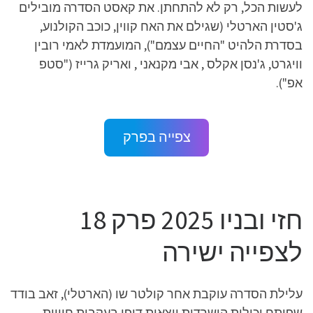
לעשות הכל, רק לא להתחתן. את קאסט הסדרה מובילים
ג'סטין הארטלי (שגילם את האח קווין, כוכב הקולנוע,
בסדרת הלהיט "החיים עצמם"), המועמדת לאמי רובין
וויגרט, ג'נסן אקלס , אבי מקנאני , ואריק גרייז ("סטפ
אפ").
צפייה בפרק
חזי ובניו 2025 פרק 18
לצפייה ישירה
עלילת הסדרה עוקבת אחר קולטר שו (הארטלי), זאב בודד
שפיתח יכולות הישרדות יוצאות דופן בעקבות חוויות