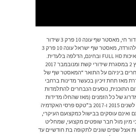
מאסטר שף עונה 10 פרק 3 לצפייה ישירה, מאסטר שף עונה 10 פרק 3 להורדה, מאסטר שף עונה 10 פרק 3 שידור חי, מאסטר שף עונה 10 פרק 3 שידור
ישיר, מאסטר שף ישראל עונה 10 פרק 3 לצפייה ישירה או להורדה, מאסטר שף 2022 פרק 3 לצפייה ישירה או להורדה, מאסטר שף ישראל עונה 10 פרק 3
לצפייה ישירה או להורדה, מאסטר שף ישראל 2022 עונה 10 פרק 3 לצפייה ישירה או להורדה – הפרק המלא באיכות FULL HD ובחינם, הדלפה בלעדית.
תקציר הסדרה: מאסטר שף היא תוכנית מציאות ישראלית המשודרת, החל מ-14 באוקטובר 2010, בעבר בערוץ 2 במסגרת שידורי קשת ומנובמבר 2017
 מתחרים ביניהם על התואר “המאסטר שף של
בוססת על תוכנית בריטית בשם זהה, ששודרה לראשונה ברשת ה-BBC בשנת 1990 ומשודרת מאז תחת זיכיון בכעשר מדינות ברחבי
רום התוכנית, נוסעים הנבחרים להתלמדות
רוג של כל הזמנים (מאז שהחלו מדידות
המדרוג), עם שיא של 46.6% אחוזי צפייה. “מאסטר שף” היא זוכת שני פרסי “תוכנית המציאות הטובה ביותר” לשנים 2015 ו-2017 ב”טקס פרסי האקדמיה
 ואינם עוסקים בבישול כמקצועם העיקרי,
מיון מול חבר שופטים מקצועי, שמחליט
ו נוסעים לחו”ל להתלמדות אצל שפים שונים לתקופה בת חודשיים עד