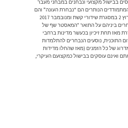
סים בבישול מקצועי ונבחנים במבחני מעבר
ם. לאחר שלב זה מנופים 36 מתמודדים (בכל העונות מלבד העונה הראשונה, בה נופו 38 מתמודדים). 12 המתמודדים הנותרים הם “נבחרת העונה” והם
נכנסים לתוכנית. מאסטר שף היא תוכנית מציאות ישראלית המשודרת, החל מ-14 באוקטובר 2010, בעבר בערוץ 2 במסגרת שידורי קשת ומנובמבר 2017
 מתחרים ביניהם על התואר "המאסטר שף של
וססת על תוכנית בריטית בשם זהה, ששודרה לראשונה ברשת ה-BBC בשנת 1990 ומשודרת מאז תחת זיכיון בכעשר מדינות ברחבי
רום התוכנית, נוסעים הנבחרים להתלמדות
רוג של כל הזמנים (מאז שהחלו מדידות
יתם ולהנאתם ואינם עוסקים בבישול כמקצועם העיקרי,