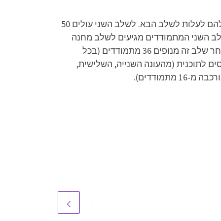
בתחילתה של כל עונה נבחנים מתמודדים רבים במבחני מיון מול חבר שופטים מקצועי, שמחליט האם מגיע להם לעלות לשלב הבא. לשלב השני עולים 50
לב השני המתמודדים מגיעים לשלב מחנה
האימונים, בו הם לומדים מושגים מעולם הבישול, מתנסים בבישול מקצועי ונבחנים במבחני מעבר שונים. לאחר שלב זה מנופים 36 מתמודדים (בכל
"נבחרת העונה" והם נכנסים לתוכנית (מהעונה השנייה, השלישית,