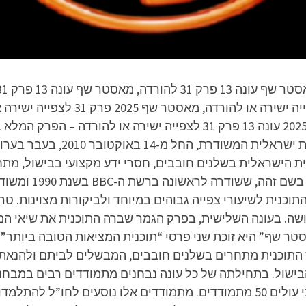
 התוכנית הישראלית בשלנים חובבים, חסרי ידע מקצועי בבישול,
ישראל". התוכנית מב
תוכנית לשיעורי צפייה גבוהים במיוחד ולביקורות מצוינות. ט
שה. בעונה השלישית, בפרק הגמר שברה התוכנית את שיאי המד
ז התוכנית מתחרים בשלנים חובבים, המבשלים לביתם ולהנאתם
שול. בתחילתה של כל עונה נבחנים מתמודדים רבים במבחני 
האם מגיע להם לעלות לשלב הבא. לשלב השני עולים 50 מתמודדים. מתמודדים אל