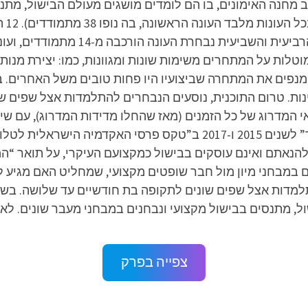
מחנה האימונים, בו הם לומדים מושגים מעולם הבישול, מתנ
שוני
תוכנית מוטלות על המתחרים משימות שונות ומגוונות, כמו: יצירת מ
מנפים את המתחרה שביצועיו היו פחות טובים משל האחרים. ב
וינות. טרום התוכנית, נוסעים הנבחרים להתלמדות אצל שפים ש
זוכת שני פרסי “תוכנית המציאות הטובה ביותר” לשנים 2015 ו-2017 ב”טקס 
הנאתם ואינם עוסקים בבישול כמקצועם העיקרי, על תואר “ה
תלמדות אצל שפים שונים לתקופה בת חודשיים עד שלושה. בש
תנסים בבישול מקצועי ונבחנים במבחני מעבר שונים. לאחר שלב זה מ
צפייה בפרק