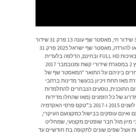
מאסטר שף עונה 13 פרק 31 לצפייה ישירה, מאסטר שף עונה 13 פרק 31 להורדה, מאסטר שף עונה 13 פרק 31 שידור חי, מאסטר שף עונה 13 פרק 31 שידור
ישיר, מאסטר שף ישראל עונה 13 פרק 31 לצפייה ישירה או להורדה, מאסטר שף 2025 פרק 31 לצפייה ישירה או להורדה, מאסטר שף ישראל 2025 פרק 31
לצפייה ישירה או להורדה, מאסטר שף ישראל 2025 עונה 13 פרק 31 לצפייה ישירה או להורדה – הפרק המלא באיכות FULL HD ובחינם, הדלפה בלעדית.
תקציר הסדרה: מאסטר שף היא תוכנית מציאות ישראלית המשודרת, החל מ-14 באוקטובר 2010, בעבר בערוץ 2 במסגרת שידורי קשת ומנובמבר 2017
 מתחרים ביניהם על התואר "המאסטר שף של
וססת על תוכנית בריטית בשם זהה, ששודרה לראשונה ברשת ה-BBC בשנת 1990 ומשודרת מאז תחת זיכיון בכעשר מדינות ברחבי
רום התוכנית, נוסעים הנבחרים להתלמדות
רוג של כל הזמנים (מאז שהחלו מדידות
המדרוג), עם שיא של 46.6% אחוזי צפייה. “מאסטר שף” היא זוכת שני פרסי “תוכנית המציאות הטובה ביותר” לשנים 2015 ו-2017 ב”טקס פרסי האקדמיה
 ואינם עוסקים בבישול כמקצועם העיקרי,
מיון מול חבר שופטים מקצועי, שמחליט
ו נוסעים לחו”ל להתלמדות אצל שפים שונים לתקופה בת חודשיים עד