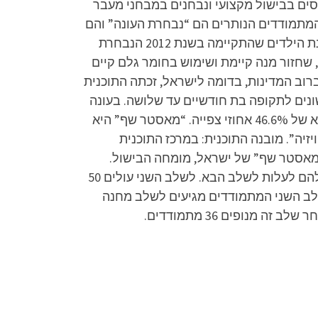
סים בבישול מקצועי ונבחנים במבחני מעבר
ם. לאחר שלב זה מנופים 36 מתמודדים (בכל העונות מלבד העונה הראשונה, בה נופו 38 מתמודדים). 12 המתמודדים הנותרים הם “נבחרת העונה” והם
נכנסים לתוכנית (מהעונה השנייה, השלישית, הרביעית והשביעית נבחרת העונה הורכבה מ-14 מתמודדים, ועונת הילדים שהתקיימה בשנת 2012 הנבחרת
נות, שחזור מנה קיימת ושימוש בחומר גלם קיים
רוב המדינות, בדומה לישראל, זכתה התוכנית
ונים לתקופה בת חודשיים עד שלושה. בעונה
השלישית, בפרק הגמר שברה התוכנית את שיאי המדרוג של כל הזמנים (מאז שהחלו מדידות המדרוג), עם שיא של 46.6% אחוזי צפייה. “מאסטר שף” היא
פרסי האקדמיה הישראלית לטלוויזיה”. מובנה התוכנית: במרכז התוכנית
מאסטר שף” של ישראל, מומחה הבישול.
בתחילתה של כל עונה נבחנים מתמודדים רבים במבחני מיון מול חבר שופטים מקצועי, שמחליט האם מגיע להם לעלות לשלב הבא. לשלב השני עולים 50
לב השני המתמודדים מגיעים לשלב מחנה
נופים 36 מתמודדים.