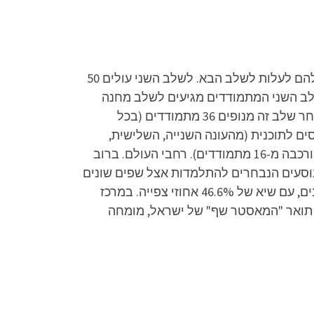
בתחילתה של כל עונה נבחנים מתמודדים רבים במבחני מיון מול חבר שופטים מקצועי, שמחליט האם מגיע להם לעלות לשלב הבא. לשלב השני עולים 50
לב השני המתמודדים מגיעים לשלב מחנה
האימונים, בו הם לומדים מושגים מעולם הבישול, מתנסים בבישול מקצועי ונבחנים במבחני מעבר שונים. לאחר שלב זה מנופים 36 מתמודדים (בכל
"נבחרת העונה" והם נכנסים לתוכנית (מהעונה השנייה, השלישית,
הרביעית והשביעית נבחרת העונה הורכבה מ-14 מתמודדים, ועונת הילדים שהתקיימה בשנת 2012 הנבחרת הורכבה מ-16 מתמודדים). רחבי העולם. ברוב
, נוסעים הנבחרים להתלמדות אצל שפים שונים
לתקופה בת חודשיים עד שלושה. בעונה השלישית, בפרק הגמר שברה התוכנית את שיאי המדרוג של כל הזמנים, עם שיא של 46.6% אחוזי צפייה. במרכז
 תואר "המאסטר שף" של ישראל, מומחה