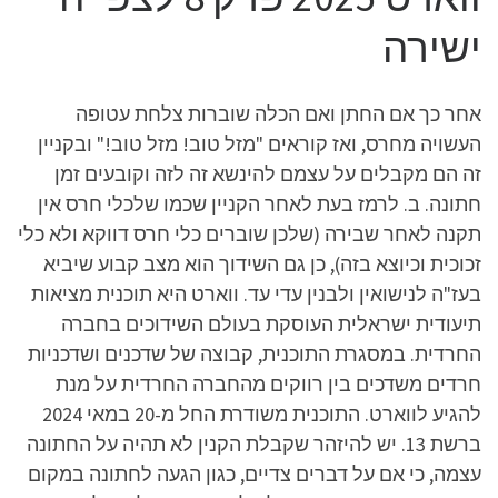
ישירה
אחר כך אם החתן ואם הכלה שוברות צלחת עטופה
העשויה מחרס, ואז קוראים "מזל טוב! מזל טוב!" ובקניין
זה הם מקבלים על עצמם להינשא זה לזה וקובעים זמן
חתונה. ב. לרמז בעת לאחר הקניין שכמו שלכלי חרס אין
תקנה לאחר שבירה (שלכן שוברים כלי חרס דווקא ולא כלי
זכוכית וכיוצא בזה), כן גם השידוך הוא מצב קבוע שיביא
בעז"ה לנישואין ולבנין עדי עד. ווארט היא תוכנית מציאות
תיעודית ישראלית העוסקת בעולם השידוכים בחברה
החרדית. במסגרת התוכנית, קבוצה של שדכנים ושדכניות
חרדים משדכים בין רווקים מהחברה החרדית על מנת
להגיע לווארט. התוכנית משודרת החל מ-20 במאי 2024
ברשת 13. יש להיזהר שקבלת הקנין לא תהיה על החתונה
עצמה, כי אם על דברים צדיים, כגון הגעה לחתונה במקום