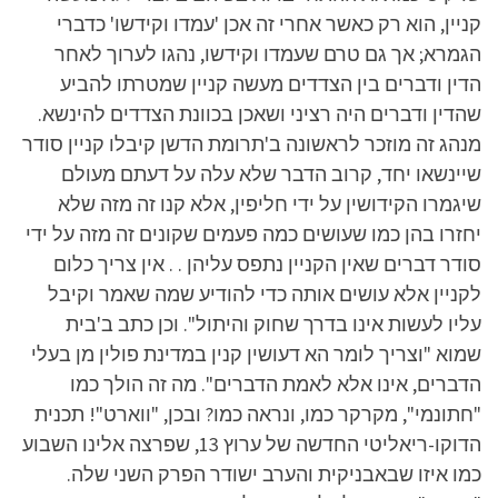
קניין, הוא רק כאשר אחרי זה אכן 'עמדו וקידשו' כדברי
הגמרא; אך גם טרם שעמדו וקידשו, נהגו לערוך לאחר
הדין ודברים בין הצדדים מעשה קניין שמטרתו להביע
שהדין ודברים היה רציני ושאכן בכוונת הצדדים להינשא.
מנהג זה מוזכר לראשונה ב'תרומת הדשן קיבלו קניין סודר
שיינשאו יחד, קרוב הדבר שלא עלה על דעתם מעולם
שיגמרו הקידושין על ידי חליפין, אלא קנו זה מזה שלא
יחזרו בהן כמו שעושים כמה פעמים שקונים זה מזה על ידי
סודר דברים שאין הקניין נתפס עליהן . . אין צריך כלום
לקניין אלא עושים אותה כדי להודיע שמה שאמר וקיבל
עליו לעשות אינו בדרך שחוק והיתול". וכן כתב ב'בית
שמוא "וצריך לומר הא דעושין קנין במדינת פולין מן בעלי
הדברים, אינו אלא לאמת הדברים". מה זה הולך כמו
"חתונמי", מקרקר כמו, ונראה כמו? ובכן, "ווארט"! תכנית
הדוקו-ריאליטי החדשה של ערוץ 13, שפרצה אלינו השבוע
כמו איזו שבאבניקית והערב ישודר הפרק השני שלה.