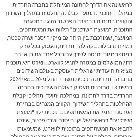
לראשונה את הדרך לחתונה המיוחלת בחברה החרדית.
במהלך התוכנית תתועד קבלת ההחלטות בתהליך השידוך
והקווים המנחים בבחירת הפרטנר הזוגי. במסגרת
התוכנית, “מועצת השדכנים” תלווה את המשתתפים.
המועצה, שמורכבת בין היתר גם מיקי רייסנר ושרה פכטר,
דמויות מובילות בקהילה החרדית, תעסוק בכל פרק
במספר זוגות ותנסה לשדך עבור כל אחד את בן או בת
הזוג המושלמים במטרה להגיע לווארט. ווארט היא תוכנית
מציאות תיעודית ישראלית העוסקת בעולם השידוכים
בחברה החרדית. התוכנית תשודר החל מ-20 במאי 2024
ברשת 13. התוכנית תעסוק בעולם השידוכים בחברה
החרדית בדרך לחתונה. במהלכה יתועדו תהליכי קבלת
ההחלטות בתהליך השידוך והקווים המנחים בבחירת
הפרטנר הזוגי. את המשתתפים בתוכנית ילוו “מועצת
השדכנים” בראשם של יקי רייסנר ושרה פכטר, שינסו
להביא את המשתתפים בתוכנית לווארט, שמשמעותו
אירוסים והחלטה על חתונה. שם התוכנית נגזר מהמילה