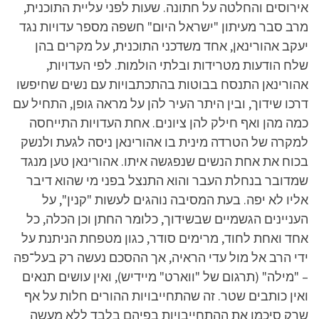
אירוסים והחלטה על חתונה. שעות לפני עליית התוכנית,
מרב סבר מעיתון "ישראל היום" חשפה מספר עדויות נגד
יעקב אהורינאן, אחד משדכני התוכנית, על מקרים בהן
שלח הודעות מטרידות ובלתי הולמות. לפי העדויות,
אהורינאן התנסח בבוטות בהתכתבויות עם נשים שחיפשו
דרכו שידוך, ובין היתר העיר להן על מראה גופן, התחיל עם
כמה מהן ואף חילק להן ציונים. אחת העדויות התייחסה
למקרה של הטרדה מינית בו אהורינאן ניסה לגעת ולנשק
בכוח את אחת הנשים שנפגשה איתו. אהורינאן טען מנגד
שמדובר בנחלת העבר והוא התנצל בפני מי שהוא דיבר
אליו לא יפה. בעת המסיבה נוהגים לעשות "קנין", על
העניינים הגשמיים שבשידוך, כלומר החתן וכן הכלה, כל
אחד ואחת לחוד, מרימים סודר, כגון מטפחת הניתנת על
ידי הרב אל מול עדי הראיה, אך ההסכם נעשה רק בעל־פה
– "מילה" (תרגום של "ווארט" מיידיש), ואין עושים תנאים
ואין כותבים שטר. זה שהתחייבויות ההורים חלות על אף
שרק סיכמו את ההתחייבויות בפיהם בלבד ללא מעשה