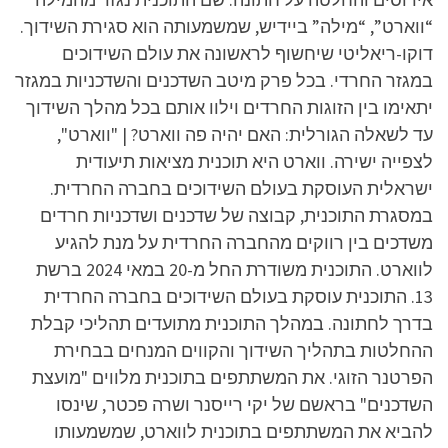
“ווארט”, “מילה” ביידיש, שמשמעותה הוא סגירת השידוך.
דוקו-ריאליטי שיחשוף לראשונה את עולם השידוכים
במגזר החרדי. בכל פרק מיטב השדכנים והשדכניות במגזר
יתאימו בין הזוגות החרדים וילוו אותם בכל מהלך השידוך
עד לשאלה הגורלית: האם יהיה פה ווארט? | "ווארט",
לצפייה ישירה. ווארט היא תוכנית מציאות תיעודית
ישראלית העוסקת בעולם השידוכים בחברה החרדית.
במסגרת התוכנית, קבוצה של שדכנים ושדכניות חרדים
משדכים בין רווקים מהחברה החרדית על מנת להגיע
לווארט. התוכנית משודרת החל מ-20 במאי 2024 ברשת
13. התוכנית עוסקת בעולם השידוכים בחברה החרדית
בדרך לחתונה. במהלך התוכנית מתועדים תהליכי קבלת
ההחלטות בתהליך השידוך והקווים המנחים בבחירת
הפרטנר הזוגי. את המשתתפים בתוכנית מלווים "מועצת
השדכנים" בראשם של יקי רייסנר ושרה פכטר, שינסו
להביא את המשתתפים בתוכנית לווארט, שמשמעותו