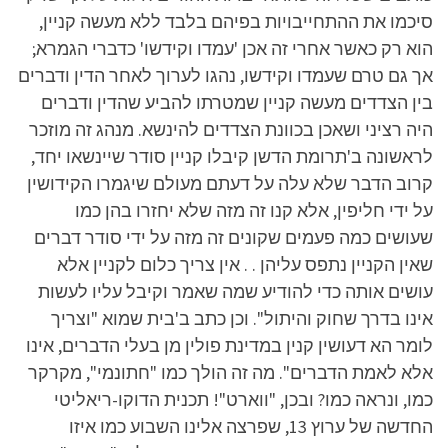
סיכמו את ההתחייבויות בפיהם בלבד ללא מעשה קניין,
הוא רק כאשר אחרי זה אכן 'עמדו וקידשו' כדברי הגמרא;
אך גם טרם שעמדו וקידשו, נהגו לערוך לאחר הדין ודברים
בין הצדדים מעשה קניין שמטרתו להביע שהדין ודברים
היה רציני ושאכן בכוונת הצדדים להינשא. מנהג זה מוזכר
לראשונה ב'תרומת הדשן קיבלו קניין סודר שיינשאו יחד,
קרוב הדבר שלא עלה על דעתם מעולם שיגמרו הקידושין
על ידי חליפין, אלא קנו זה מזה שלא יחזרו בהן כמו
שעושים כמה פעמים שקונים זה מזה על ידי סודר דברים
שאין הקניין נתפס עליהן . . אין צריך כלום לקניין אלא
עושים אותה כדי להודיע שמה שאמר וקיבל עליו לעשות
אינו בדרך שחוק והיתול". וכן כתב ב'בית שמוא "וצריך
לומר הא דעושין קנין במדינת פולין מן בעלי הדברים, אינו
אלא לאמת הדברים". מה זה הולך כמו "חתונמי", מקרקר
כמו, ונראה כמו? ובכן, "ווארט"! תכנית הדוקו-ריאליטי
החדשה של ערוץ 13, שפרצה אלינו השבוע כמו איזו