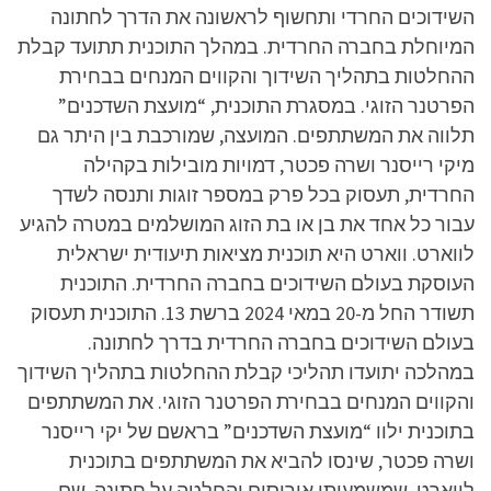
השידוכים החרדי ותחשוף לראשונה את הדרך לחתונה
המיוחלת בחברה החרדית. במהלך התוכנית תתועד קבלת
ההחלטות בתהליך השידוך והקווים המנחים בבחירת
הפרטנר הזוגי. במסגרת התוכנית, “מועצת השדכנים”
תלווה את המשתתפים. המועצה, שמורכבת בין היתר גם
מיקי רייסנר ושרה פכטר, דמויות מובילות בקהילה
החרדית, תעסוק בכל פרק במספר זוגות ותנסה לשדך
עבור כל אחד את בן או בת הזוג המושלמים במטרה להגיע
לווארט. ווארט היא תוכנית מציאות תיעודית ישראלית
העוסקת בעולם השידוכים בחברה החרדית. התוכנית
תשודר החל מ-20 במאי 2024 ברשת 13. התוכנית תעסוק
בעולם השידוכים בחברה החרדית בדרך לחתונה.
במהלכה יתועדו תהליכי קבלת ההחלטות בתהליך השידוך
והקווים המנחים בבחירת הפרטנר הזוגי. את המשתתפים
בתוכנית ילוו “מועצת השדכנים” בראשם של יקי רייסנר
ושרה פכטר, שינסו להביא את המשתתפים בתוכנית
לווארט, שמשמעותו אירוסים והחלטה על חתונה. שם