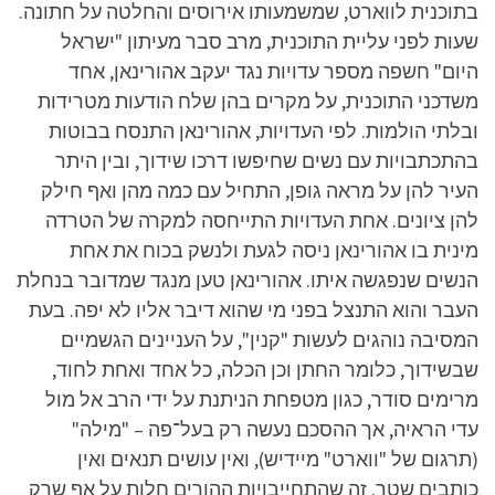
בתוכנית לווארט, שמשמעותו אירוסים והחלטה על חתונה.
שעות לפני עליית התוכנית, מרב סבר מעיתון "ישראל
היום" חשפה מספר עדויות נגד יעקב אהורינאן, אחד
משדכני התוכנית, על מקרים בהן שלח הודעות מטרידות
ובלתי הולמות. לפי העדויות, אהורינאן התנסח בבוטות
בהתכתבויות עם נשים שחיפשו דרכו שידוך, ובין היתר
העיר להן על מראה גופן, התחיל עם כמה מהן ואף חילק
להן ציונים. אחת העדויות התייחסה למקרה של הטרדה
מינית בו אהורינאן ניסה לגעת ולנשק בכוח את אחת
הנשים שנפגשה איתו. אהורינאן טען מנגד שמדובר בנחלת
העבר והוא התנצל בפני מי שהוא דיבר אליו לא יפה. בעת
המסיבה נוהגים לעשות "קנין", על העניינים הגשמיים
שבשידוך, כלומר החתן וכן הכלה, כל אחד ואחת לחוד,
מרימים סודר, כגון מטפחת הניתנת על ידי הרב אל מול
עדי הראיה, אך ההסכם נעשה רק בעל־פה – "מילה"
(תרגום של "ווארט" מיידיש), ואין עושים תנאים ואין
כותבים שטר. זה שהתחייבויות ההורים חלות על אף שרק