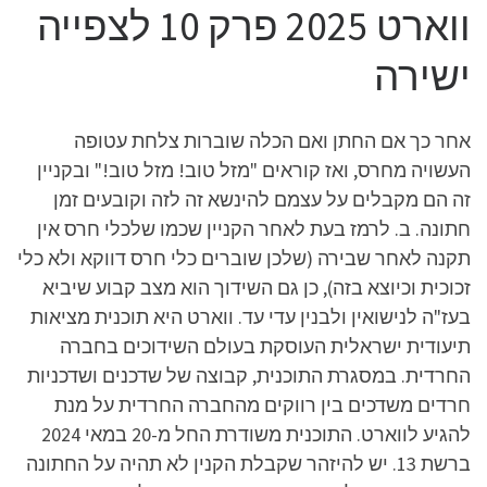
ווארט 2025 פרק 10 לצפייה
ישירה
אחר כך אם החתן ואם הכלה שוברות צלחת עטופה
העשויה מחרס, ואז קוראים "מזל טוב! מזל טוב!" ובקניין
זה הם מקבלים על עצמם להינשא זה לזה וקובעים זמן
חתונה. ב. לרמז בעת לאחר הקניין שכמו שלכלי חרס אין
תקנה לאחר שבירה (שלכן שוברים כלי חרס דווקא ולא כלי
זכוכית וכיוצא בזה), כן גם השידוך הוא מצב קבוע שיביא
בעז"ה לנישואין ולבנין עדי עד. ווארט היא תוכנית מציאות
תיעודית ישראלית העוסקת בעולם השידוכים בחברה
החרדית. במסגרת התוכנית, קבוצה של שדכנים ושדכניות
חרדים משדכים בין רווקים מהחברה החרדית על מנת
להגיע לווארט. התוכנית משודרת החל מ-20 במאי 2024
ברשת 13. יש להיזהר שקבלת הקנין לא תהיה על החתונה