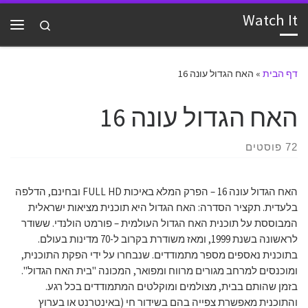
Watch It
דלג לתוכן
Search
תפרי
דף הבית
»
האח הגדול עונה 16
האח הגדול עונה 16
72 פוסטים
האח הגדול עונה 16 – הפרק המלא באיכות FULL HD ובחינם, הדלפה
בלעדית. תקציר הסדרה: האח הגדול היא תוכנית מציאות ישראלית
המבוססת על תוכנית האח הגדול העולמית – פורמט הולנדי. ששודר
לראשונה בשנת 1999, ומאז משודרת בקרוב ל-70 מדינות בעולם.
בתוכנית נאספים מספר מתמודדים. שנבחרו על ידי הפקת התוכנית,
ומוכנסים למרחב מגורים מרווח ומפואר, המכונה "בית האח הגדול".
בזמן שהותם בבית, מצולמים ומוקלטים המתמודדים בכל רגע.
והתוכנית מאפשרת צפייה בהם בשידור חי (באינטרנט או בערוץ