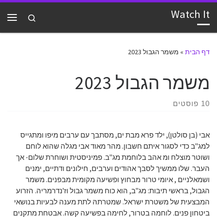
Watch It
דלג לתוכן
Search
תפרי
דף הבית
»
משמר הגבול 2023
משמר הגבול 2023
10 פוסטים
אבי (בן סולטן), ילד פרא מבת ים, מסתבך עם ערבים מיפו ומתגייס
למג"ב כדי לסגור איתם חשבון. מהר מאוד אבי מגלה שהוא לוחם
ושוטר מוצלח ומ אהב בלוחמת מג"ב. פמיניסטית ושוחרת שלום- אך
העבר. שלו ממשיך לסבך אהודים וערבים, חילונים ודתיים, ימנים
ושמאלניים , איומי טרור מבחוץ ופשיעה מקומית מבפנים. משמר
הגבול, בראשי תיבות: מג"ב, הוא כוח משמר גבול וז'נדרמריה. הזרוע
המבצעית של משטרת ישראל. שמטרתהּ לתת מענה לבעיות בנושאי
ביטחון פנים. לוחמה בטרור, לחימה בפשיעה קשה. אבטחת מתקנים